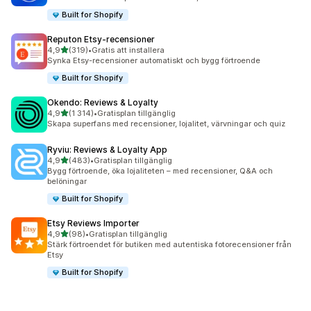
Built for Shopify
Reputon Etsy‑recensioner
av 5 stjärnor
4,9
(319)
•
Gratis att installera
319 recensioner totalt
Synka Etsy-recensioner automatiskt och bygg förtroende
Built for Shopify
Okendo: Reviews & Loyalty
av 5 stjärnor
4,9
(1 314)
•
Gratisplan tillgänglig
1314 recensioner totalt
Skapa superfans med recensioner, lojalitet, värvningar och quiz
Ryviu: Reviews & Loyalty App
av 5 stjärnor
4,9
(483)
•
Gratisplan tillgänglig
483 recensioner totalt
Bygg förtroende, öka lojaliteten – med recensioner, Q&A och
belöningar
Built for Shopify
Etsy Reviews Importer
av 5 stjärnor
4,9
(98)
•
Gratisplan tillgänglig
98 recensioner totalt
Stärk förtroendet för butiken med autentiska fotorecensioner från
Etsy
Built for Shopify