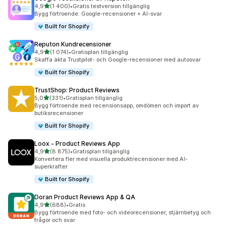
av 5 stjärnor
4,9
(1 400)
•
Gratis testversion tillgänglig
1400 recensioner totalt
Bygg förtroende: Google-recensioner + AI-svar
Built for Shopify
Reputon Kundrecensioner
av 5 stjärnor
4,9
(1 074)
•
Gratisplan tillgänglig
1074 recensioner totalt
Skaffa äkta Trustpilot- och Google-recensioner med autosvar
Built for Shopify
TrustShop: Product Reviews
av 5 stjärnor
5,0
(331)
•
Gratisplan tillgänglig
331 recensioner totalt
Bygg förtroende med recensionsapp, omdömen och import av
butiksrecensioner
Built for Shopify
Loox ‑ Product Reviews App
av 5 stjärnor
4,9
(8 875)
•
Gratisplan tillgänglig
8875 recensioner totalt
Konvertera fler med visuella produktrecensioner med AI-
superkrafter
Built for Shopify
Doran Product Reviews App & QA
av 5 stjärnor
4,9
(688)
•
Gratis
688 recensioner totalt
Bygg förtroende med foto- och videorecensioner, stjärnbetyg och
frågor och svar