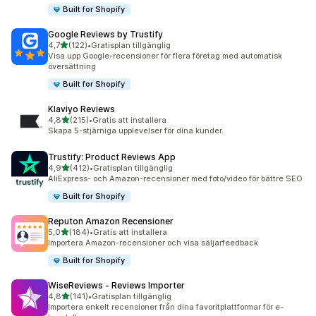
Built for Shopify
Google Reviews by Trustify
av 5 stjärnor
4,7
(122)
•
Gratisplan tillgänglig
122 recensioner totalt
Visa upp Google-recensioner för flera företag med automatisk
översättning
Built for Shopify
Klaviyo Reviews
av 5 stjärnor
4,8
(215)
•
Gratis att installera
215 recensioner totalt
Skapa 5-stjärniga upplevelser för dina kunder.
Trustify: Product Reviews App
av 5 stjärnor
4,9
(412)
•
Gratisplan tillgänglig
412 recensioner totalt
AliExpress- och Amazon-recensioner med foto/video för bättre SEO
Built for Shopify
Reputon Amazon Recensioner
av 5 stjärnor
5,0
(184)
•
Gratis att installera
184 recensioner totalt
Importera Amazon-recensioner och visa säljarfeedback
Built for Shopify
WiseReviews ‑ Reviews Importer
av 5 stjärnor
4,8
(141)
•
Gratisplan tillgänglig
141 recensioner totalt
Importera enkelt recensioner från dina favoritplattformar för e-