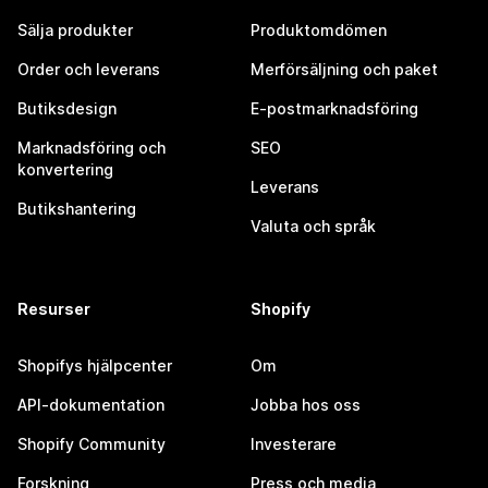
Sälja produkter
Produktomdömen
Order och leverans
Merförsäljning och paket
Butiksdesign
E-postmarknadsföring
Marknadsföring och
SEO
konvertering
Leverans
Butikshantering
Valuta och språk
Resurser
Shopify
Shopifys hjälpcenter
Om
API-dokumentation
Jobba hos oss
Shopify Community
Investerare
Forskning
Press och media