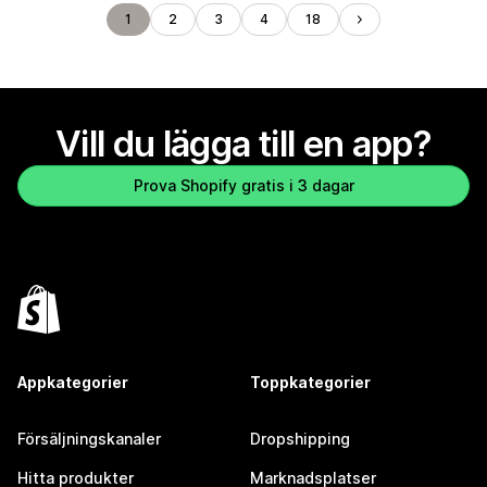
1
2
3
4
18
Vill du lägga till en app?
Prova Shopify gratis i 3 dagar
Appkategorier
Toppkategorier
Försäljningskanaler
Dropshipping
Hitta produkter
Marknadsplatser