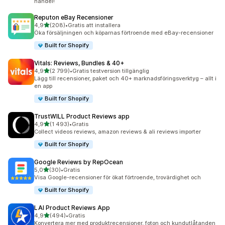
handel!
Reputon eBay Recensioner
av 5 stjärnor
4,9
(208)
•
Gratis att installera
208 recensioner totalt
Öka försäljningen och köparnas förtroende med eBay-recensioner
Built for Shopify
Vitals: Reviews, Bundles & 40+
av 5 stjärnor
4,9
(2 799)
•
Gratis testversion tillgänglig
2799 recensioner totalt
Lägg till recensioner, paket och 40+ marknadsföringsverktyg – allt i
en app
Built for Shopify
TrustWILL Product Reviews app
av 5 stjärnor
4,9
(1 493)
•
Gratis
1493 recensioner totalt
Collect videos reviews, amazon reviews & ali reviews importer
Built for Shopify
Google Reviews by RepOcean
av 5 stjärnor
5,0
(30)
•
Gratis
30 recensioner totalt
Visa Google-recensioner för ökat förtroende, trovärdighet och
Built for Shopify
LAI Product Reviews App
av 5 stjärnor
4,9
(494)
•
Gratis
494 recensioner totalt
Konvertera mer med produktrecensioner, foton och kundutlåtanden