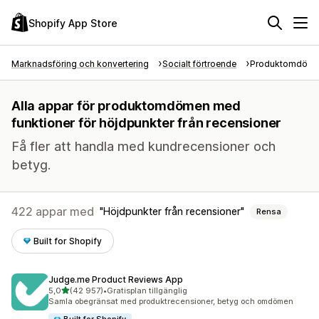
Shopify App Store
Marknadsföring och konvertering
Socialt förtroende
Produktomdöm
Alla appar för produktomdömen med
funktioner för höjdpunkter från recensioner
Få fler att handla med kundrecensioner och
betyg.
422 appar med
Höjdpunkter från recensioner
Rensa
Built for Shopify
Judge.me Product Reviews App
av 5 stjärnor
5,0
(42 957)
•
Gratisplan tillgänglig
42957 recensioner totalt
Samla obegränsat med produktrecensioner, betyg och omdömen