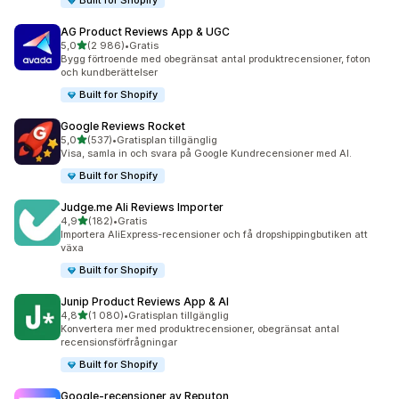
Built for Shopify
AG Product Reviews App & UGC
av 5 stjärnor
5,0
(2 986)
•
Gratis
2986 recensioner totalt
Bygg förtroende med obegränsat antal produktrecensioner, foton
och kundberättelser
Built for Shopify
Google Reviews Rocket
av 5 stjärnor
5,0
(537)
•
Gratisplan tillgänglig
537 recensioner totalt
Visa, samla in och svara på Google Kundrecensioner med AI.
Built for Shopify
Judge.me Ali Reviews Importer
av 5 stjärnor
4,9
(182)
•
Gratis
182 recensioner totalt
Importera AliExpress-recensioner och få dropshippingbutiken att
växa
Built for Shopify
Junip Product Reviews App & AI
av 5 stjärnor
4,8
(1 080)
•
Gratisplan tillgänglig
1080 recensioner totalt
Konvertera mer med produktrecensioner, obegränsat antal
recensionsförfrågningar
Built for Shopify
Google‑recensioner av Reputon