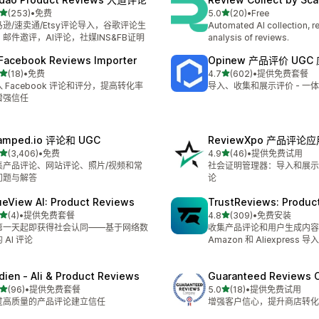
星（满分 5 星）
星（满分 5 星）
(253)
•
免费
5.0
(20)
•
Free
 253 条评论
总共 20 条评论
马逊/速卖通/Etsy评论导入，谷歌评论生
Automated AI collection, 
，邮件邀评，AI评论，社媒INS&FB证明
analysis of reviews.
 Facebook Reviews Importer
Opinew 产品评价 UGC
星（满分 5 星）
星（满分 5 星）
(18)
•
免费
4.7
(602)
•
提供免费套餐
 18 条评论
总共 602 条评论
 Facebook 评论和评分，提高转化率
导入、收集和展示评价 - 一
增强信任
amped.io 评论和 UGC
ReviewXpo 产品评论
星（满分 5 星）
星（满分 5 星）
(3,406)
•
免费
4.9
(46)
•
提供免费试用
 3406 条评论
总共 46 条评论
集产品评论、网站评论、照片/视频和常
社会证明管理器：导入和展示
问题与解答
论
ueView AI: Product Reviews
TrustReviews: Produc
星（满分 5 星）
星（满分 5 星）
(4)
•
提供免费套餐
4.8
(309)
•
免费安装
 4 条评论
总共 309 条评论
第一天起即获得社会认同——基于网络数
收集产品评论和用户生成内容 (
 AI 评论
Amazon 和 Aliexpress 
dien ‑ Ali & Product Reviews
Guaranteed Reviews
星（满分 5 星）
星（满分 5 星）
(96)
•
提供免费套餐
5.0
(18)
•
提供免费试用
 96 条评论
总共 18 条评论
过高质量的产品评论建立信任
增强客户信心，提升商店转化