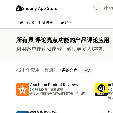
Shopify App Store
营销与转化
社交信任
产品评论
所有具 评论亮点功能的产品评论应用
利用客户评论和评分，激励更多人购物。
424 个应用，类别为
评论亮点
清除
Vouch ‑ Ai Product Reviews
Ai
星（满分 5 星）
5.0
(32)
•
提供免费试用
4.9
总共 32 条评论
总共
通过 AI 翻译的产品评价即时获得社会认同
客
和 
超级谷歌客户评价
Da