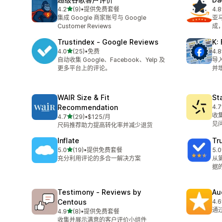
星（满分 5 星）
4.2
(9)
•
提供免费套餐
4.8
总共 9 条评论
总共
集成 Google 商家账号与 Google
亚
Customer Reviews
成
Trustindex ‑ Google Reviews
K:
星（满分 5 星）
4.0
(25)
•
免费
4.8
总共 25 条评论
总共
自动收集 Google、Facebook、Yelp 及
导入
更多平台上的评论。
并
WAIR Size & Fit
St
Recommendation
4.7
总共
收
星（满分 5 星）
4.7
(29)
•
$125/月
总共 29 条评论
见
尺码推荐助力提高转化率并减少退货
Inflate
Tr
星（满分 5 星）
5.0
(19)
•
提供免费套餐
5.0
总共 19 条评论
总共
充分利用评论的多合一解决方案
从
据的
Testimony ‑ Reviews by
Au
Centous
4.6
总共
通
星（满分 5 星）
4.9
(8)
•
提供免费套餐
总共 8 条评论
收集并展示满意的客户评价小组件