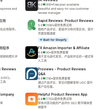
星（满分 5 星）
4.0
(49)
•
Free plan available
总共 49 条评论
response and
Beautiful and easy-to-use customer
review manager.
 应用
Rapid Reviews: Product Reviews
星（满分 5 星）
5.0
(108)
•
提供免费试用
总共 108 条评论
体化应用程序。
借助产品评论、星级评分和问答区块，提升
页面加载速度
Built for Shopify
应用程序
FX Amazon Importer & Affiliate
星（满分 5 星）
4.9
(4)
•
提供免费套餐
总共 4 条评论
视频和照片评
用于亚马逊代发货、产品和评论的一键式导
入工具
t Reviews
Proviews ‑ Product Reviews
Q&A
UGC)。
星（满分 5 星）
4.9
(78)
•
提供免费套餐
总共 78 条评论
导入工具
通过产品评论、常见问题解答和 UGC 提升
客户信任度。
 Company
Helpful Product Reviews App
星（满分 5 星）
4.8
(170)
•
提供免费试用
总共 170 条评论
率
带有问答功能的产品评价 SEO 数字媒体营
销套件