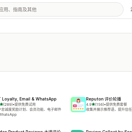
T Loyalty, Email & WhatsApp
Reputon 评价轮播
星（满分 5 星）
星（满分 5 星）
(289)
•
提供免费试用
4.9
(156)
•
提供免费套餐
 289 条评论
总共 156 条评论
户忠诚度奖励计划、会员功能、电子邮件
收集并展示推荐语，提升信任
WhatsApp
dao Product Reviews 大道评论
Review Collect by Sca