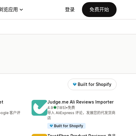
浏览应用
登录
免费开始
Built for Shopify
et
Judge.me Ali Reviews Importer
星（满分 5 星）
4.9
(185)
•
免费
总共 185 条评论
ogle 客户评
导入 AliExpress 评论，发展您的代发货商
店
Built for Shopify
TrustShop Product Reviews 产品