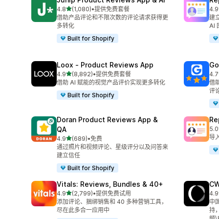
星（满分 5 星）
4.8
(1,080)
•
提供免费套餐
4.9
总共 1080 条评论
总共
借助产品评论和不限次数的评论请求获得更
建立
多转化
AI
Built for Shopify
Loox ‑ Product Reviews App
Go
星（满分 5 星）
4.9
(8,892)
•
提供免费套餐
4.7
总共 8892 条评论
总共
借助 AI 赋能的视觉产品评价实现更多转化
借
评
Built for Shopify
Doran Product Reviews App &
R
QA
5.0
总共
导
星（满分 5 星）
4.9
(689)
•
免费
总共 689 条评论
通过照片和视频评论、星级评分以及问答来
建立信任
Built for Shopify
Vitals: Reviews, Bundles & 40+
CW
星（满分 5 星）
4.9
(2,799)
•
提供免费试用
4.9
总共 2799 条评论
总共
添加评论、捆绑销售和 40 多种营销工具，
中
尽在此多合一应用中
持
频