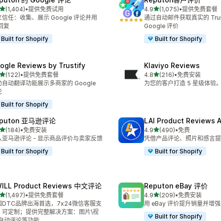
星（满分 5 星）
星（满分 5 星）
(1,404)
•
提供免费试用
4.9
(1,075)
•
提供免费套餐
 1404 条评论
总共 1075 条评论
信任：收集、展示 Google 评论并用
通过自动邮件获取真实的 Trustp
 回复
Google 评价
Built for Shopify
Built for Shopify
ogle Reviews by Trustify
Klaviyo Reviews
星（满分 5 星）
星（满分 5 星）
(122)
•
提供免费套餐
4.8
(216)
•
免费安装
 122 条评论
总共 216 条评论
助自动翻译功能展示多商家的 Google
为您的客户打造 5 星级体验
论
Built for Shopify
eputon 亚马逊评论
LAI Product Reviews 
星（满分 5 星）
星（满分 5 星）
(184)
•
免费安装
4.9
(490)
•
免费
 184 条评论
总共 490 条评论
入亚马逊评论 - 显示商品评价与卖家反馈
凭借产品评论、照片和感言提
Built for Shopify
Built for Shopify
ILL Product Reviews 中文评论
Reputon eBay 评价
星（满分 5 星）
星（满分 5 星）
(1,497)
•
提供免费套餐
4.9
(209)
•
免费安装
 1497 条评论
总共 209 条评论
国DTC品牌出海首选，7x24微信客服支
用 eBay 评价提升销量并增
，可定制；提供完整解决方案：图片\视
Built for Shopify
\自动评论等功能。