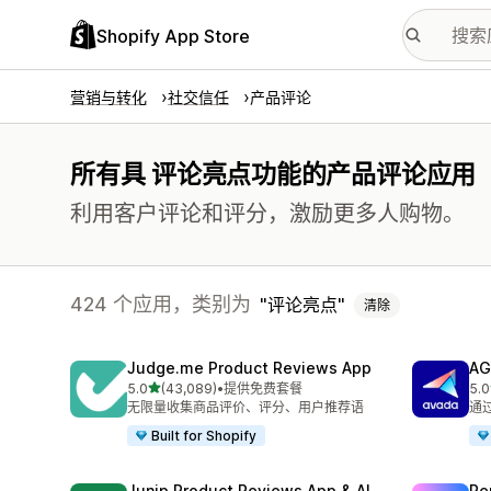
Shopify App Store
营销与转化
社交信任
产品评论
所有具 评论亮点功能的产品评论应用
利用客户评论和评分，激励更多人购物。
424 个应用，类别为
评论亮点
清除
Judge.me Product Reviews App
AG
星（满分 5 星）
5.0
(43,089)
•
提供免费套餐
5.0
总共 43089 条评论
总共
无限量收集商品评价、评分、用户推荐语
通
Built for Shopify
Junip Product Reviews App & AI
Re