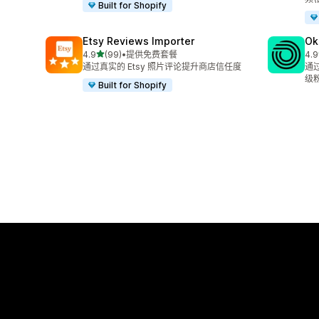
Built for Shopify
Etsy Reviews Importer
Ok
星（满分 5 星）
4.9
(99)
•
提供免费套餐
4.9
总共 99 条评论
总共
通过真实的 Etsy 照片评论提升商店信任度
通
级
Built for Shopify