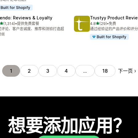
Built for Shopify
endo: Reviews & Loyalty
Trustyy Product Revi
星（满分 5 星）
星（满分 5 星）
(1,314)
•
提供免费套餐
4.8
(29)
•
免费
 1314 条评论
总共 29 条评论
过评论、客户忠诚度、推荐和测验打造超
通过经验证的产品评价和评分
粉丝
Built for Shopify
下一页
1
2
3
4
…
18
想要添加应用？