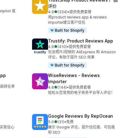
评价
ilot 或
星（满分 5 星）
4.9
(334)
•
提供免费套餐
总共 334 条评论
用product reviews app & reviews
importer建立客户信任
Built for Shopify
Trustify: Product Reviews App
星（满分 5 星）
4.9
(410)
•
提供免费套餐
总共 410 条评论
。
包含照片/视频的 AliExpress 和 Amazon
评论，有助于提升 SEO 效果
Built for Shopify
App
WiseReviews ‑ Reviews
Importer
高转化率
星（满分 5 星）
4.8
(144)
•
提供免费套餐
总共 144 条评论
轻松从您常用的电子商务平台导入评论！
Google Reviews By RepOcean
星（满分 5 星）
5.0
(31)
•
免费
总共 31 条评论
强买家信心
展示 Google 评论，提升信任度、可信度
和 SEO