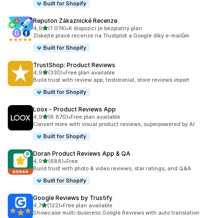
Built for Shopify
Reputon Zákaznické Recenze
z 5 hvězd
4,9
(1 074)
•
K dispozici je bezplatný plán
Celkový počet recenzí: 1074
Získejte pravé recenze na Trustpilot a Google díky e-mailům
Built for Shopify
TrustShop: Product Reviews
z 5 hvězd
4,9
(330)
•
Free plan available
Celkový počet recenzí: 330
Build trust with review app, testimonial, store reviews import
Built for Shopify
Loox ‑ Product Reviews App
z 5 hvězd
4,9
(8 870)
•
Free plan available
Celkový počet recenzí: 8870
Convert more with visual product reviews, superpowered by AI
Built for Shopify
Doran Product Reviews App & QA
z 5 hvězd
4,9
(688)
•
Free
Celkový počet recenzí: 688
Build trust with photo & video reviews, star ratings, and Q&A
Built for Shopify
Google Reviews by Trustify
z 5 hvězd
4,7
(122)
•
Free plan available
Celkový počet recenzí: 122
Showcase multi-business Google Reviews with auto translation