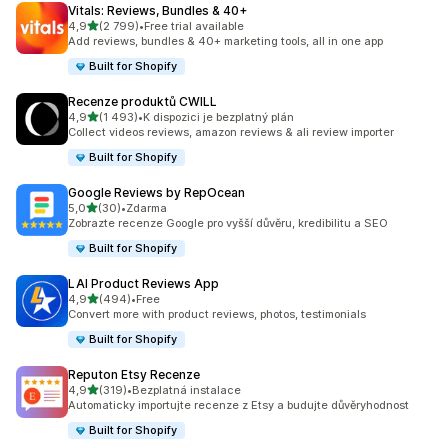
Vitals: Reviews, Bundles & 40+
z 5 hvězd
4,9
(2 799)
•
Free trial available
Celkový počet recenzí: 2799
Add reviews, bundles & 40+ marketing tools, all in one app
Built for Shopify
Recenze produktů CWILL
z 5 hvězd
4,9
(1 493)
•
K dispozici je bezplatný plán
Celkový počet recenzí: 1493
Collect videos reviews, amazon reviews & ali review importer
Built for Shopify
Google Reviews by RepOcean
z 5 hvězd
5,0
(30)
•
Zdarma
Celkový počet recenzí: 30
Zobrazte recenze Google pro vyšší důvěru, kredibilitu a SEO
Built for Shopify
LAI Product Reviews App
z 5 hvězd
4,9
(494)
•
Free
Celkový počet recenzí: 494
Convert more with product reviews, photos, testimonials
Built for Shopify
Reputon Etsy Recenze
z 5 hvězd
4,9
(319)
•
Bezplatná instalace
Celkový počet recenzí: 319
Automaticky importujte recenze z Etsy a budujte důvěryhodnost
Built for Shopify