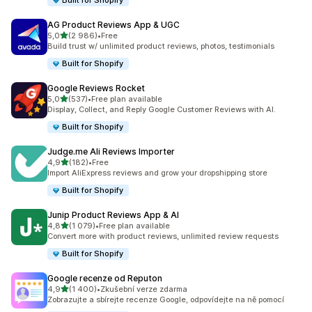
Built for Shopify
AG Product Reviews App & UGC
z 5 hvězd
5,0
(2 986)
•
Free
Celkový počet recenzí: 2986
Build trust w/ unlimited product reviews, photos, testimonials
Built for Shopify
Google Reviews Rocket
z 5 hvězd
5,0
(537)
•
Free plan available
Celkový počet recenzí: 537
Display, Collect, and Reply Google Customer Reviews with AI.
Built for Shopify
Judge.me Ali Reviews Importer
z 5 hvězd
4,9
(182)
•
Free
Celkový počet recenzí: 182
Import AliExpress reviews and grow your dropshipping store
Built for Shopify
Junip Product Reviews App & AI
z 5 hvězd
4,8
(1 079)
•
Free plan available
Celkový počet recenzí: 1079
Convert more with product reviews, unlimited review requests
Built for Shopify
Google recenze od Reputon
z 5 hvězd
4,9
(1 400)
•
Zkušební verze zdarma
Celkový počet recenzí: 1400
Zobrazujte a sbírejte recenze Google, odpovídejte na ně pomocí