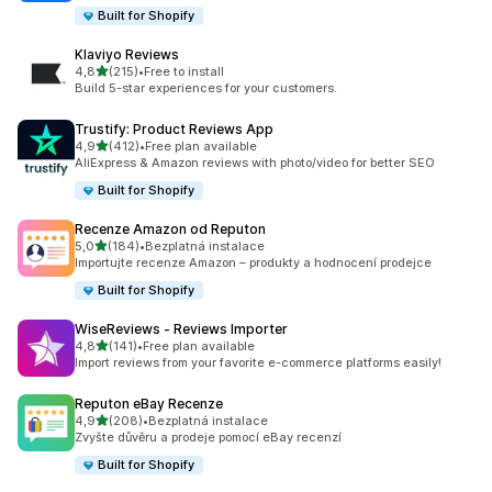
Built for Shopify
Klaviyo Reviews
z 5 hvězd
4,8
(215)
•
Free to install
Celkový počet recenzí: 215
Build 5-star experiences for your customers.
Trustify: Product Reviews App
z 5 hvězd
4,9
(412)
•
Free plan available
Celkový počet recenzí: 412
AliExpress & Amazon reviews with photo/video for better SEO
Built for Shopify
Recenze Amazon od Reputon
z 5 hvězd
5,0
(184)
•
Bezplatná instalace
Celkový počet recenzí: 184
Importujte recenze Amazon – produkty a hodnocení prodejce
Built for Shopify
WiseReviews ‑ Reviews Importer
z 5 hvězd
4,8
(141)
•
Free plan available
Celkový počet recenzí: 141
Import reviews from your favorite e-commerce platforms easily!
Reputon eBay Recenze
z 5 hvězd
4,9
(208)
•
Bezplatná instalace
Celkový počet recenzí: 208
Zvyšte důvěru a prodeje pomocí eBay recenzí
Built for Shopify