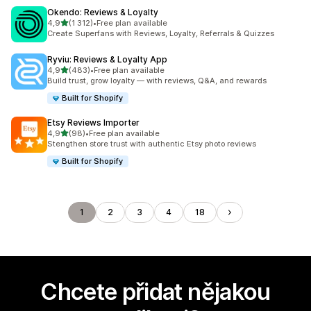
Okendo: Reviews & Loyalty
z 5 hvězd
4,9
(1 312)
•
Free plan available
Celkový počet recenzí: 1312
Create Superfans with Reviews, Loyalty, Referrals & Quizzes
Ryviu: Reviews & Loyalty App
z 5 hvězd
4,9
(483)
•
Free plan available
Celkový počet recenzí: 483
Build trust, grow loyalty — with reviews, Q&A, and rewards
Built for Shopify
Etsy Reviews Importer
z 5 hvězd
4,9
(98)
•
Free plan available
Celkový počet recenzí: 98
Stengthen store trust with authentic Etsy photo reviews
Built for Shopify
1
2
3
4
18
Chcete přidat nějakou