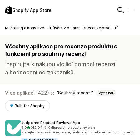
Shopify App Store
Marketing a konverze
Důvěra v ostatní
Recenze produktů
Všechny aplikace pro recenze produktů s
funkcemi pro souhrny recenzí
Inspirujte k nákupu víc lidí pomocí recenzí
a hodnocení od zákazníků.
Více aplikací (422) s:
Souhrny recenzí
Vymazat
Built for Shopify
Judge.me Product Reviews App
z 5 hvězd
5,0
(42 944)
•
K dispozici je bezplatný plán
Celkový počet recenzí: 42944
Sbírejte neomezené recenze, hodnocení a reference o produktech