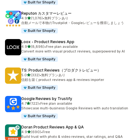
Built for Shopify
Reputon カスタマーレビュー
5つ星中
4.9
(1,076)
•
無料プランあり
合計レビュー数：1076件
自動メールで本物のTrustpilot・Googleレビューを獲得しましょう
Built for Shopify
Loox ‑ Product Reviews App
5つ星中
4.9
(8,898)
•
Free plan available
合計レビュー数：8898件
Convert more with visual product reviews, superpowered by AI
Built for Shopify
TS: Product Reviews（プロダクトレビュー）
5つ星中
5.0
(332)
•
無料プランあり
合計レビュー数：332件
信頼を築くproduct reviews app & reviews importer
Built for Shopify
Google Reviews by Trustify
5つ星中
4.7
(122)
•
Free plan available
合計レビュー数：122件
Showcase multi-business Google Reviews with auto translation
Built for Shopify
Doran Product Reviews App & QA
5つ星中
4.9
(690)
•
Free
合計レビュー数：690件
Build trust with photo & video reviews, star ratings, and Q&A