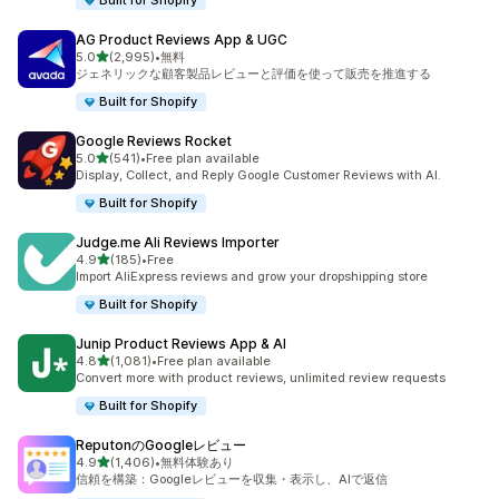
Built for Shopify
AG Product Reviews App & UGC
5つ星中
5.0
(2,995)
•
無料
合計レビュー数：2995件
ジェネリックな顧客製品レビューと評価を使って販売を推進する
Built for Shopify
Google Reviews Rocket
5つ星中
5.0
(541)
•
Free plan available
合計レビュー数：541件
Display, Collect, and Reply Google Customer Reviews with AI.
Built for Shopify
Judge.me Ali Reviews Importer
5つ星中
4.9
(185)
•
Free
合計レビュー数：185件
Import AliExpress reviews and grow your dropshipping store
Built for Shopify
Junip Product Reviews App & AI
5つ星中
4.8
(1,081)
•
Free plan available
合計レビュー数：1081件
Convert more with product reviews, unlimited review requests
Built for Shopify
ReputonのGoogleレビュー
5つ星中
4.9
(1,406)
•
無料体験あり
合計レビュー数：1406件
信頼を構築：Googleレビューを収集・表示し、AIで返信