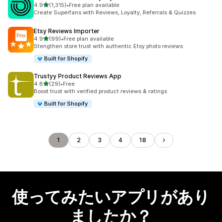
5つ星中
4.9
(1,315)
•
Free plan available
合計レビュー数：1315件
Create Superfans with Reviews, Loyalty, Referrals & Quizzes
Etsy Reviews Importer
5つ星中
4.9
(99)
•
Free plan available
合計レビュー数：99件
Stengthen store trust with authentic Etsy photo reviews
Built for Shopify
Trustyy Product Reviews App
5つ星中
4.8
(29)
•
Free
合計レビュー数：29件
Boost trust with verified product reviews & ratings
Built for Shopify
1
2
3
4
18
使ってみたいアプリがあり
ましたか？