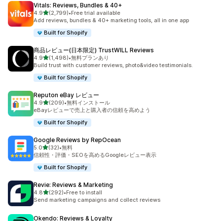
Vitals: Reviews, Bundles & 40+
5つ星中
4.9
(2,799)
•
Free trial available
合計レビュー数：2799件
Add reviews, bundles & 40+ marketing tools, all in one app
Built for Shopify
商品レビュー(日本限定) TrustWILL Reviews
5つ星中
4.9
(1,498)
•
無料プランあり
合計レビュー数：1498件
Build trust with customer reviews, photo&video testimonials.
Built for Shopify
Reputon eBay レビュー
5つ星中
4.9
(209)
•
無料インストール
合計レビュー数：209件
eBayレビューで売上と購入者の信頼を高めよう
Built for Shopify
Google Reviews by RepOcean
5つ星中
5.0
(32)
•
無料
合計レビュー数：32件
信頼性・評価・SEOを高めるGoogleレビュー表示
Built for Shopify
Revie: Reviews & Marketing
5つ星中
4.8
(292)
•
Free to install
合計レビュー数：292件
Send marketing campaigns and collect reviews
Okendo: Reviews & Loyalty