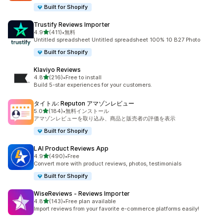
Built for Shopify
Trustify Reviews Importer
5つ星中
4.9
(411)
•
無料
合計レビュー数：411件
Untitled spreadsheet Untitled spreadsheet 100% 10 B27 Photo
Built for Shopify
Klaviyo Reviews
5つ星中
4.8
(216)
•
Free to install
合計レビュー数：216件
Build 5-star experiences for your customers.
タイトル: Reputon アマゾンレビュー
5つ星中
5.0
(184)
•
無料インストール
合計レビュー数：184件
アマゾンレビューを取り込み、商品と販売者の評価を表示
Built for Shopify
LAI Product Reviews App
5つ星中
4.9
(490)
•
Free
合計レビュー数：490件
Convert more with product reviews, photos, testimonials
Built for Shopify
WiseReviews ‑ Reviews Importer
5つ星中
4.8
(143)
•
Free plan available
合計レビュー数：143件
Import reviews from your favorite e-commerce platforms easily!