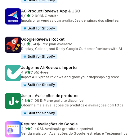
Built for Shopify
AG Product Reviews App & UGC
de 5 estrelas
5,0
(2.993)
•
Gratuito
2993 total de avaliações
Impulsionar vendas com avaliações genuínas dos clientes.
Built for Shopify
Google Reviews Rocket
de 5 estrelas
5,0
(541)
•
Free plan available
541 total de avaliações
Display, Collect, and Reply Google Customer Reviews with AI.
Built for Shopify
Judge.me Ali Reviews Importer
de 5 estrelas
4,9
(185)
•
Free
185 total de avaliações
Import AliExpress reviews and grow your dropshipping store
Built for Shopify
Junip ‑ Avaliações de produtos
de 5 estrelas
4,8
(1.081)
•
Plano gratuito disponível
1081 total de avaliações
Obtenha mais avaliações de produtos e avaliações com fotos
Built for Shopify
Reputon Avaliações do Google
de 5 estrelas
4,9
(1.406)
•
Avaliação gratuita disponível
1406 total de avaliações
Venda mais com Avaliações do Google, estrelas e Testemunhos