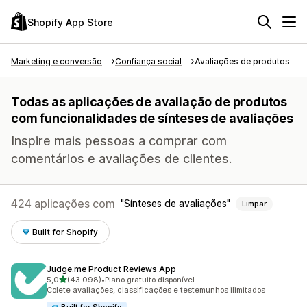
Shopify App Store
Marketing e conversão
Confiança social
Avaliações de produtos
Todas as aplicações de avaliação de produtos
com funcionalidades de sínteses de avaliações
Inspire mais pessoas a comprar com
comentários e avaliações de clientes.
424 aplicações com
Sínteses de avaliações
Limpar
Built for Shopify
Judge.me Product Reviews App
de 5 estrelas
5,0
(43.098)
•
Plano gratuito disponível
43098 total de avaliações
Colete avaliações, classificações e testemunhos ilimitados