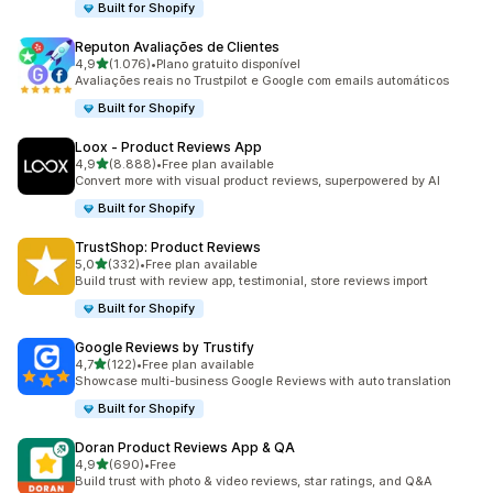
Built for Shopify
Reputon Avaliações de Clientes
de 5 estrelas
4,9
(1.076)
•
Plano gratuito disponível
1076 total de avaliações
Avaliações reais no Trustpilot e Google com emails automáticos
Built for Shopify
Loox ‑ Product Reviews App
de 5 estrelas
4,9
(8.888)
•
Free plan available
8888 total de avaliações
Convert more with visual product reviews, superpowered by AI
Built for Shopify
TrustShop: Product Reviews
de 5 estrelas
5,0
(332)
•
Free plan available
332 total de avaliações
Build trust with review app, testimonial, store reviews import
Built for Shopify
Google Reviews by Trustify
de 5 estrelas
4,7
(122)
•
Free plan available
122 total de avaliações
Showcase multi-business Google Reviews with auto translation
Built for Shopify
Doran Product Reviews App & QA
de 5 estrelas
4,9
(690)
•
Free
690 total de avaliações
Build trust with photo & video reviews, star ratings, and Q&A