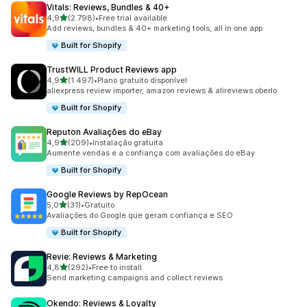
Vitals: Reviews, Bundles & 40+
de 5 estrelas
4,9
(2.798)
•
Free trial available
2798 total de avaliações
Add reviews, bundles & 40+ marketing tools, all in one app
Built for Shopify
TrustWILL Product Reviews app
de 5 estrelas
4,9
(1.497)
•
Plano gratuito disponível
1497 total de avaliações
aliexpress review importer, amazon reviews & alireviews oberlo
Built for Shopify
Reputon Avaliações do eBay
de 5 estrelas
4,9
(209)
•
Instalação gratuita
209 total de avaliações
Aumente vendas e a confiança com avaliações do eBay
Built for Shopify
Google Reviews by RepOcean
de 5 estrelas
5,0
(31)
•
Gratuito
31 total de avaliações
Avaliações do Google que geram confiança e SEO
Built for Shopify
Revie: Reviews & Marketing
de 5 estrelas
4,8
(292)
•
Free to install
292 total de avaliações
Send marketing campaigns and collect reviews
Okendo: Reviews & Loyalty