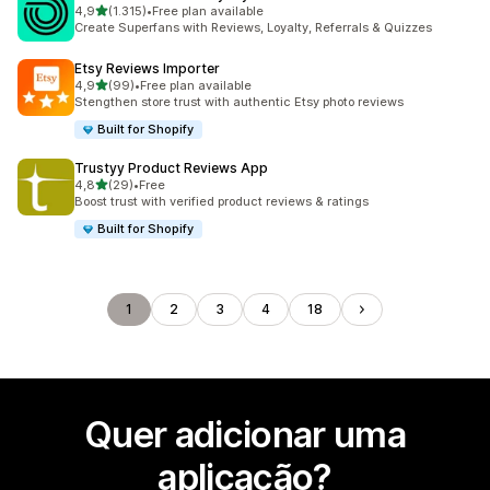
de 5 estrelas
4,9
(1.315)
•
Free plan available
1315 total de avaliações
Create Superfans with Reviews, Loyalty, Referrals & Quizzes
Etsy Reviews Importer
de 5 estrelas
4,9
(99)
•
Free plan available
99 total de avaliações
Stengthen store trust with authentic Etsy photo reviews
Built for Shopify
Trustyy Product Reviews App
de 5 estrelas
4,8
(29)
•
Free
29 total de avaliações
Boost trust with verified product reviews & ratings
Built for Shopify
1
2
3
4
18
Quer adicionar uma
aplicação?