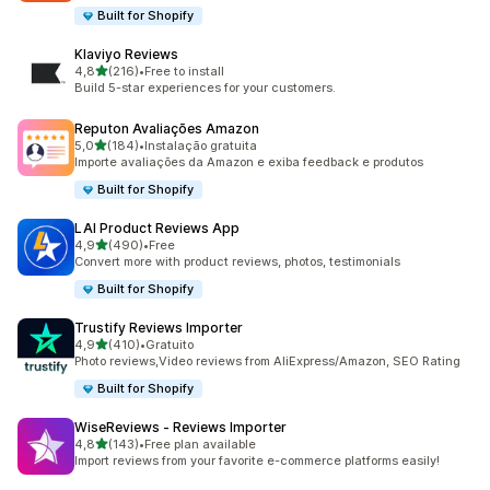
Built for Shopify
Klaviyo Reviews
de 5 estrelas
4,8
(216)
•
Free to install
216 total de avaliações
Build 5-star experiences for your customers.
Reputon Avaliações Amazon
de 5 estrelas
5,0
(184)
•
Instalação gratuita
184 total de avaliações
Importe avaliações da Amazon e exiba feedback e produtos
Built for Shopify
LAI Product Reviews App
de 5 estrelas
4,9
(490)
•
Free
490 total de avaliações
Convert more with product reviews, photos, testimonials
Built for Shopify
Trustify Reviews Importer
de 5 estrelas
4,9
(410)
•
Gratuito
410 total de avaliações
Photo reviews,Video reviews from AliExpress/Amazon, SEO Rating
Built for Shopify
WiseReviews ‑ Reviews Importer
de 5 estrelas
4,8
(143)
•
Free plan available
143 total de avaliações
Import reviews from your favorite e-commerce platforms easily!