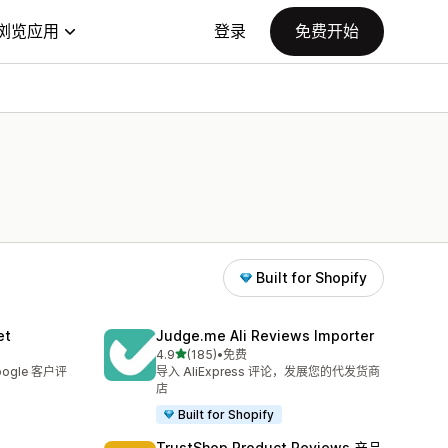
浏览应用
登录
免费开始
Built for Shopify
et
Judge.me Ali Reviews Importer
星（满分 5 星）
4.9
(185)
•
免费
总共 185 条评论
ogle 客户评
导入 AliExpress 评论，发展您的代发货商
店
Built for Shopify
TrustShop Product Reviews 产品