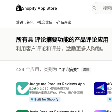
Shopify App Store
营销与转化
社交信任
产品评论
所有具 评论摘要功能的产品评论应用
利用客户评论和评分，激励更多人购物。
424 个应用，类别为
评论摘要
清除
Judge.me Product Reviews App
AG
星（满分 5 星）
5.0
(43,089)
•
提供免费套餐
5.0
总共 43089 条评论
总共
无限量收集商品评价、评分、用户推荐语
通
Built for Shopify
Junip Product Reviews App & AI
Re