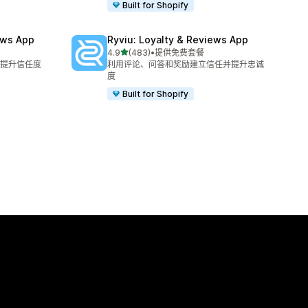
Built for Shopify
ews App
Ryviu: Loyalty & Reviews App
星（满分 5 星）
4.9
(483)
•
提供免费套餐
总共 483 条评论
提升信任度
利用评论、问答和奖励建立信任并提升忠诚
度
Built for Shopify