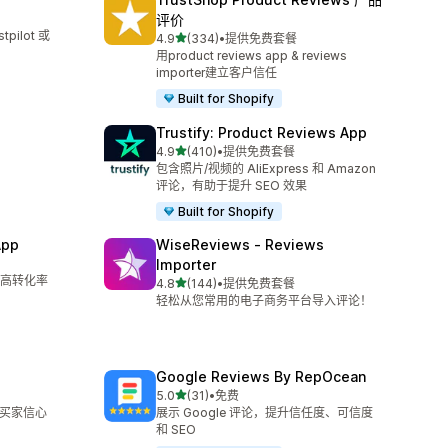
评价
ilot 或
星（满分 5 星）
4.9
(334)
•
提供免费套餐
总共 334 条评论
用product reviews app & reviews
importer建立客户信任
Built for Shopify
Trustify: Product Reviews App
星（满分 5 星）
4.9
(410)
•
提供免费套餐
总共 410 条评论
。
包含照片/视频的 AliExpress 和 Amazon
评论，有助于提升 SEO 效果
Built for Shopify
App
WiseReviews ‑ Reviews
Importer
高转化率
星（满分 5 星）
4.8
(144)
•
提供免费套餐
总共 144 条评论
轻松从您常用的电子商务平台导入评论！
Google Reviews By RepOcean
星（满分 5 星）
5.0
(31)
•
免费
总共 31 条评论
强买家信心
展示 Google 评论，提升信任度、可信度
和 SEO