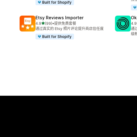
Built for Shopify
Etsy Reviews Importer
Ok
星（满分 5 星）
4.9
(99)
•
提供免费套餐
4.9
总共 99 条评论
总共
通过真实的 Etsy 照片评论提升商店信任度
通
级
Built for Shopify