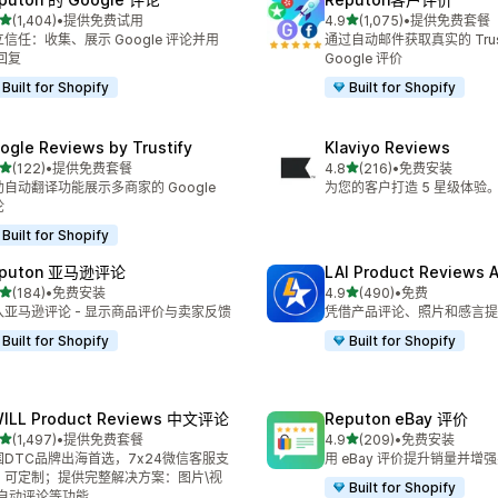
星（满分 5 星）
星（满分 5 星）
(1,404)
•
提供免费试用
4.9
(1,075)
•
提供免费套餐
 1404 条评论
总共 1075 条评论
信任：收集、展示 Google 评论并用
通过自动邮件获取真实的 Trustp
 回复
Google 评价
Built for Shopify
Built for Shopify
ogle Reviews by Trustify
Klaviyo Reviews
星（满分 5 星）
星（满分 5 星）
(122)
•
提供免费套餐
4.8
(216)
•
免费安装
 122 条评论
总共 216 条评论
助自动翻译功能展示多商家的 Google
为您的客户打造 5 星级体验
论
Built for Shopify
eputon 亚马逊评论
LAI Product Reviews 
星（满分 5 星）
星（满分 5 星）
(184)
•
免费安装
4.9
(490)
•
免费
 184 条评论
总共 490 条评论
入亚马逊评论 - 显示商品评价与卖家反馈
凭借产品评论、照片和感言提
Built for Shopify
Built for Shopify
ILL Product Reviews 中文评论
Reputon eBay 评价
星（满分 5 星）
星（满分 5 星）
(1,497)
•
提供免费套餐
4.9
(209)
•
免费安装
 1497 条评论
总共 209 条评论
国DTC品牌出海首选，7x24微信客服支
用 eBay 评价提升销量并增
，可定制；提供完整解决方案：图片\视
Built for Shopify
\自动评论等功能。