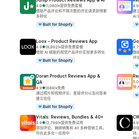
星（满分 5 星）
4.8
(1,080)
•
提供免费套餐
4.9
总共 1080 条评论
总共
借助产品评论和不限次数的评论请求获得更
建立
多转化
AI
Built for Shopify
Loox ‑ Product Reviews App
Go
星（满分 5 星）
4.9
(8,892)
•
提供免费套餐
4.7
总共 8892 条评论
总共
借助 AI 赋能的视觉产品评价实现更多转化
借
评
Built for Shopify
Doran Product Reviews App &
R
QA
5.0
总共
导
星（满分 5 星）
4.9
(689)
•
免费
总共 689 条评论
通过照片和视频评论、星级评分以及问答来
建立信任
Built for Shopify
Vitals: Reviews, Bundles & 40+
CW
星（满分 5 星）
4.9
(2,799)
•
提供免费试用
4.9
总共 2799 条评论
总共
添加评论、捆绑销售和 40 多种营销工具，
中
尽在此多合一应用中
持
频