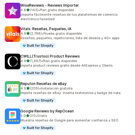
WiseReviews ‑ Reviews Importer
de 5 estrellas
4.8
(143)
•
Plan gratis disponible
143 reseñas en total
¡Importa fácilmente reseñas de tus plataformas de comercio
electrónico favoritas!
Vitals: Reseñas, Paquetes, IA
de 5 estrellas
4.9
(2,798)
•
Prueba gratis disponible
2798 reseñas en total
Reseñas, paquetes, repeticiones, lista de deseos y 40+ apps
Built for Shopify
CWILL(Trustoo) Product Reviews
de 5 estrellas
4.9
(1,497)
•
Plan gratis disponible
1497 reseñas en total
Importa product reviews gratis desde AliExpress y Oberlo.
Built for Shopify
Reputon Reseñas de eBay
de 5 estrellas
4.9
(209)
•
Instalación gratuita
209 reseñas en total
Importa reseñas de eBay. Inserta testimonios y badge de nota.
Built for Shopify
Google Reviews by RepOcean
de 5 estrellas
5.0
(31)
•
Gratis
31 reseñas en total
Muestra reseñas de Google para aumentar confianza y SEO
Built for Shopify