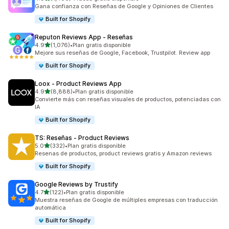
1406 reseñas en total
Gana confianza con Reseñas de Google y Opiniones de Clientes
Built for Shopify
Reputon Reviews App ‑ Reseñas
de 5 estrellas
4.9
(1,076)
•
Plan gratis disponible
1076 reseñas en total
Mejore sus reseñas de Google, Facebook, Trustpilot. Review app
Built for Shopify
Loox ‑ Product Reviews App
de 5 estrellas
4.9
(8,888)
•
Plan gratis disponible
8888 reseñas en total
Convierte más con reseñas visuales de productos, potenciadas con
IA
Built for Shopify
TS: Reseñas ‑ Product Reviews
de 5 estrellas
5.0
(332)
•
Plan gratis disponible
332 reseñas en total
Resenas de productos, product reviews gratis y Amazon reviews
Built for Shopify
Google Reviews by Trustify
de 5 estrellas
4.7
(122)
•
Plan gratis disponible
122 reseñas en total
Muestra reseñas de Google de múltiples empresas con traducción
automática
Built for Shopify