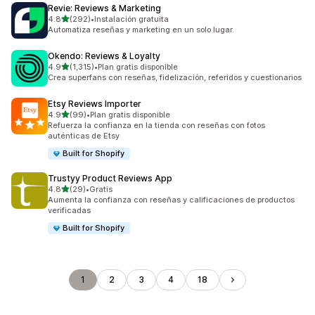
Revie: Reviews & Marketing
de 5 estrellas
4.8
(292)
•
Instalación gratuita
292 reseñas en total
Automatiza reseñas y marketing en un solo lugar.
Okendo: Reviews & Loyalty
de 5 estrellas
4.9
(1,315)
•
Plan gratis disponible
1315 reseñas en total
Crea superfans con reseñas, fidelización, referidos y cuestionarios
Etsy Reviews Importer
de 5 estrellas
4.9
(99)
•
Plan gratis disponible
99 reseñas en total
Refuerza la confianza en la tienda con reseñas con fotos
auténticas de Etsy
Built for Shopify
Trustyy Product Reviews App
de 5 estrellas
4.8
(29)
•
Gratis
29 reseñas en total
Aumenta la confianza con reseñas y calificaciones de productos
verificadas
Built for Shopify
1
2
3
4
18