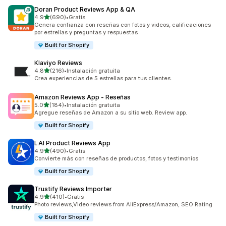
Doran Product Reviews App & QA
de 5 estrellas
4.9
(690)
•
Gratis
690 reseñas en total
Genera confianza con reseñas con fotos y videos, calificaciones
por estrellas y preguntas y respuestas
Built for Shopify
Klaviyo Reviews
de 5 estrellas
4.8
(216)
•
Instalación gratuita
216 reseñas en total
Crea experiencias de 5 estrellas para tus clientes.
Amazon Reviews App ‑ Reseñas
de 5 estrellas
5.0
(184)
•
Instalación gratuita
184 reseñas en total
Agregue reseñas de Amazon a su sitio web. Review app.
Built for Shopify
LAI Product Reviews App
de 5 estrellas
4.9
(490)
•
Gratis
490 reseñas en total
Convierte más con reseñas de productos, fotos y testimonios
Built for Shopify
Trustify Reviews Importer
de 5 estrellas
4.9
(410)
•
Gratis
410 reseñas en total
Photo reviews,Video reviews from AliExpress/Amazon, SEO Rating
Built for Shopify