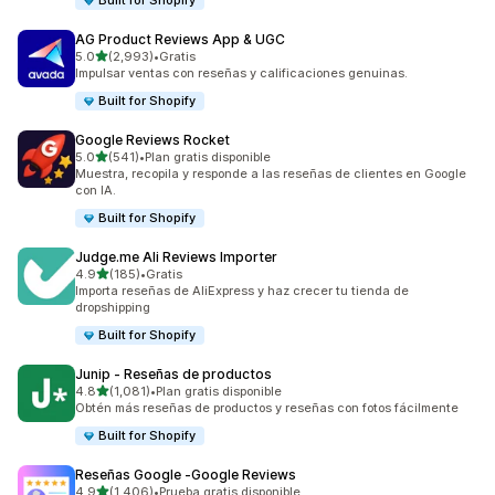
Built for Shopify
AG Product Reviews App & UGC
de 5 estrellas
5.0
(2,993)
•
Gratis
2993 reseñas en total
Impulsar ventas con reseñas y calificaciones genuinas.
Built for Shopify
Google Reviews Rocket
de 5 estrellas
5.0
(541)
•
Plan gratis disponible
541 reseñas en total
Muestra, recopila y responde a las reseñas de clientes en Google
con IA.
Built for Shopify
Judge.me Ali Reviews Importer
de 5 estrellas
4.9
(185)
•
Gratis
185 reseñas en total
Importa reseñas de AliExpress y haz crecer tu tienda de
dropshipping
Built for Shopify
Junip ‑ Reseñas de productos
de 5 estrellas
4.8
(1,081)
•
Plan gratis disponible
1081 reseñas en total
Obtén más reseñas de productos y reseñas con fotos fácilmente
Built for Shopify
Reseñas Google ‑Google Reviews
de 5 estrellas
4.9
(1,406)
•
Prueba gratis disponible