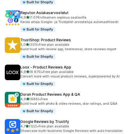
Built for Shopify
Reputon Asiakasarvostelut
/ 5 tähteä
4,9
(1 074)
•
Ilmainen sopimus saatavilla
1074 arvostelua yhteensä
Kerää aitoja Google- ja Trustpilot-arvosteluja automaattisesti
Built for Shopify
TrustShop: Product Reviews
/ 5 tähteä
5,0
(331)
•
Free plan available
331 arvostelua yhteensä
Build trust with review app, testimonial, store reviews import
Built for Shopify
Loox ‑ Product Reviews App
/ 5 tähteä
4,9
(8 875)
•
Free plan available
8875 arvostelua yhteensä
Convert more with visual product reviews, superpowered by AI
Built for Shopify
Doran Product Reviews App & QA
/ 5 tähteä
4,9
(688)
•
Free
688 arvostelua yhteensä
Build trust with photo & video reviews, star ratings, and Q&A
Built for Shopify
Google Reviews by Trustify
/ 5 tähteä
4,7
(122)
•
Free plan available
122 arvostelua yhteensä
Showcase multi-business Google Reviews with auto translation