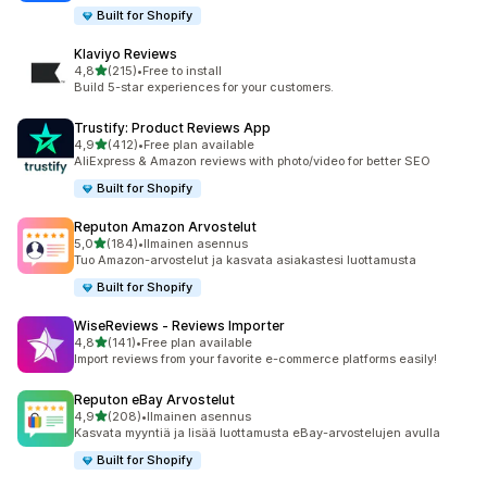
Built for Shopify
Klaviyo Reviews
/ 5 tähteä
4,8
(215)
•
Free to install
215 arvostelua yhteensä
Build 5-star experiences for your customers.
Trustify: Product Reviews App
/ 5 tähteä
4,9
(412)
•
Free plan available
412 arvostelua yhteensä
AliExpress & Amazon reviews with photo/video for better SEO
Built for Shopify
Reputon Amazon Arvostelut
/ 5 tähteä
5,0
(184)
•
Ilmainen asennus
184 arvostelua yhteensä
Tuo Amazon-arvostelut ja kasvata asiakastesi luottamusta
Built for Shopify
WiseReviews ‑ Reviews Importer
/ 5 tähteä
4,8
(141)
•
Free plan available
141 arvostelua yhteensä
Import reviews from your favorite e-commerce platforms easily!
Reputon eBay Arvostelut
/ 5 tähteä
4,9
(208)
•
Ilmainen asennus
208 arvostelua yhteensä
Kasvata myyntiä ja lisää luottamusta eBay-arvostelujen avulla
Built for Shopify