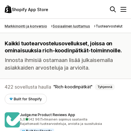
Shopify App Store
Markkinointi ja konversio
Sosiaalinen luottamus
Tuotearvostelut
Kaikki tuotearvostelusovellukset, joissa on
ominaisuuksia rich-koodinpätkät-toiminnoille.
Innosta ihmisiä ostamaan lisää julkaisemalla
asiakkaiden arvosteluja ja arvioita.
422 sovellusta haulla
Rich-koodinpätkät
Tyhjennä
Built for Shopify
Judge.me Product Reviews App
/ 5 tähteä
5,0
(42 967)
•
Ilmainen sopimus saatavilla
42967 arvostelua yhteensä
Rajattomasti tuotearvosteluja, arvioita ja suosituksia