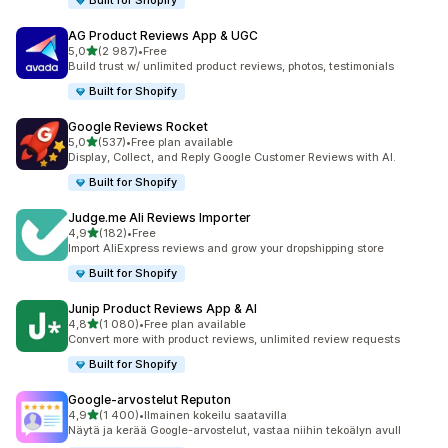
Built for Shopify
AG Product Reviews App & UGC
/ 5 tähteä
5,0
(2 987)
•
Free
2987 arvostelua yhteensä
Build trust w/ unlimited product reviews, photos, testimonials
Built for Shopify
Google Reviews Rocket
/ 5 tähteä
5,0
(537)
•
Free plan available
537 arvostelua yhteensä
Display, Collect, and Reply Google Customer Reviews with AI.
Built for Shopify
Judge.me Ali Reviews Importer
/ 5 tähteä
4,9
(182)
•
Free
182 arvostelua yhteensä
Import AliExpress reviews and grow your dropshipping store
Built for Shopify
Junip Product Reviews App & AI
/ 5 tähteä
4,8
(1 080)
•
Free plan available
1080 arvostelua yhteensä
Convert more with product reviews, unlimited review requests
Built for Shopify
Google‑arvostelut Reputon
/ 5 tähteä
4,9
(1 400)
•
Ilmainen kokeilu saatavilla
1400 arvostelua yhteensä
Näytä ja kerää Google-arvostelut, vastaa niihin tekoälyn avull