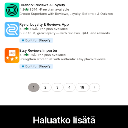
Okendo: Reviews & Loyalty
/ 5 tähteä
4,9
(1 314)
•
Free plan available
1314 arvostelua yhteensä
Create Superfans with Reviews, Loyalty, Referrals & Quizzes
Ryviu: Loyalty & Reviews App
/ 5 tähteä
4,9
(483)
•
Free plan available
483 arvostelua yhteensä
Build trust, grow loyalty — with reviews, Q&A, and rewards
Built for Shopify
Etsy Reviews Importer
/ 5 tähteä
4,9
(98)
•
Free plan available
98 arvostelua yhteensä
Stengthen store trust with authentic Etsy photo reviews
Built for Shopify
1
2
3
4
18
Haluatko lisätä