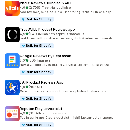
Vitals: Reviews, Bundles & 40+
/ 5 tähteä
4,9
(2 799)
•
Free trial available
2799 arvostelua yhteensä
Add reviews, bundles & 40+ marketing tools, all in one app
Built for Shopify
TrustWILL Product Reviews app
/ 5 tähteä
4,9
(1 493)
•
Ilmainen sopimus saatavilla
1493 arvostelua yhteensä
Build trust with customer reviews, photo&video testimonials.
Built for Shopify
Google Reviews by RepOcean
/ 5 tähteä
5,0
(30)
•
Ilmainen
30 arvostelua yhteensä
Näytä Google-arvostelut ja vahvista luottamusta ja SEOa
Built for Shopify
LAI Product Reviews App
/ 5 tähteä
4,9
(494)
•
Free
494 arvostelua yhteensä
Convert more with product reviews, photos, testimonials
Built for Shopify
Reputon Etsy‑arvostelut
/ 5 tähteä
4,9
(319)
•
Ilmainen asennus
319 arvostelua yhteensä
Tuo ja synkronoi Etsy-arvostelut - lisää luottamusta nopeasti
Built for Shopify