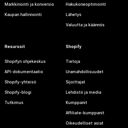
Markkinointi ja konversio
Hakukoneoptimointi
Kaupan hallinnointi
Lähetys
Valuutta ja käännös
Resurssit
Shopify
Shopifyn ohjekeskus
Tietoja
API-dokumentaatio
Uramahdollisuudet
Shopify-yhteisö
Sijoittajat
Shopify-blogi
Lehdistö ja media
Tutkimus
Kumppanit
Affiliate-kumppanit
Oikeudelliset asiat