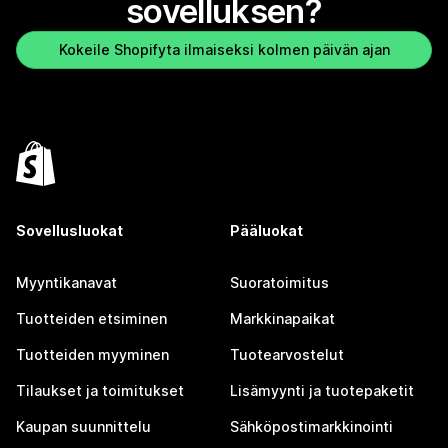
sovelluksen?
Kokeile Shopifyta ilmaiseksi kolmen päivän ajan
Sovellusluokat
Pääluokat
Myyntikanavat
Suoratoimitus
Tuotteiden etsiminen
Markkinapaikat
Tuotteiden myyminen
Tuotearvostelut
Tilaukset ja toimitukset
Lisämyynti ja tuotepaketit
Kaupan suunnittelu
Sähköpostimarkkinointi