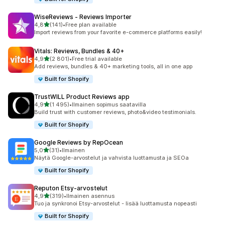
WiseReviews ‑ Reviews Importer
/ 5 tähteä
4,8
(141)
•
Free plan available
141 arvostelua yhteensä
Import reviews from your favorite e-commerce platforms easily!
Vitals: Reviews, Bundles & 40+
/ 5 tähteä
4,9
(2 801)
•
Free trial available
2801 arvostelua yhteensä
Add reviews, bundles & 40+ marketing tools, all in one app
Built for Shopify
TrustWILL Product Reviews app
/ 5 tähteä
4,9
(1 495)
•
Ilmainen sopimus saatavilla
1495 arvostelua yhteensä
Build trust with customer reviews, photo&video testimonials.
Built for Shopify
Google Reviews by RepOcean
/ 5 tähteä
5,0
(31)
•
Ilmainen
31 arvostelua yhteensä
Näytä Google-arvostelut ja vahvista luottamusta ja SEOa
Built for Shopify
Reputon Etsy‑arvostelut
/ 5 tähteä
4,9
(319)
•
Ilmainen asennus
319 arvostelua yhteensä
Tuo ja synkronoi Etsy-arvostelut - lisää luottamusta nopeasti
Built for Shopify