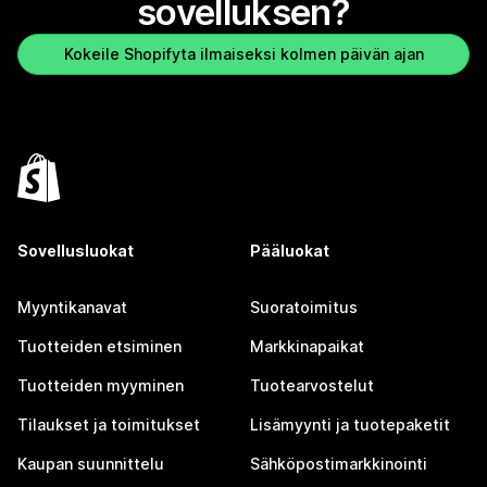
sovelluksen?
Kokeile Shopifyta ilmaiseksi kolmen päivän ajan
Sovellusluokat
Pääluokat
Myyntikanavat
Suoratoimitus
Tuotteiden etsiminen
Markkinapaikat
Tuotteiden myyminen
Tuotearvostelut
Tilaukset ja toimitukset
Lisämyynti ja tuotepaketit
Kaupan suunnittelu
Sähköpostimarkkinointi