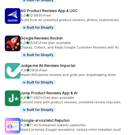
Built for Shopify
AG Product Reviews App & UGC
/ 5 tähteä
5,0
(2 989)
•
Free
2989 arvostelua yhteensä
Build trust w/ unlimited product reviews, photos, testimonials
Built for Shopify
Google Reviews Rocket
/ 5 tähteä
5,0
(539)
•
Free plan available
539 arvostelua yhteensä
Display, Collect, and Reply Google Customer Reviews with AI.
Built for Shopify
Judge.me Ali Reviews Importer
/ 5 tähteä
4,9
(183)
•
Free
183 arvostelua yhteensä
Import AliExpress reviews and grow your dropshipping store
Built for Shopify
Junip Product Reviews App & AI
/ 5 tähteä
4,8
(1 080)
•
Free plan available
1080 arvostelua yhteensä
Convert more with product reviews, unlimited review requests
Built for Shopify
Google‑arvostelut Reputon
/ 5 tähteä
4,9
(1 401)
•
Ilmainen kokeilu saatavilla
1401 arvostelua yhteensä
Näytä ja kerää Google-arvostelut, vastaa niihin tekoälyn avull