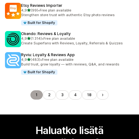
Etsy Reviews Importer
/ 5 tähteä
4,9
(99)
•
Free plan available
99 arvostelua yhteensä
Stengthen store trust with authentic Etsy photo reviews
Built for Shopify
Okendo: Reviews & Loyalty
/ 5 tähteä
4,9
(1 314)
•
Free plan available
1314 arvostelua yhteensä
Create Superfans with Reviews, Loyalty, Referrals & Quizzes
Ryviu: Loyalty & Reviews App
/ 5 tähteä
4,9
(483)
•
Free plan available
483 arvostelua yhteensä
Build trust, grow loyalty — with reviews, Q&A, and rewards
Built for Shopify
1
2
3
4
18
Haluatko lisätä