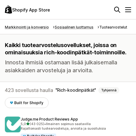
Shopify App Store
Markkinointi ja konversio
Sosiaalinen luottamus
Tuotearvostelut
Kaikki tuotearvostelusovellukset, joissa on
ominaisuuksia rich-koodinpätkät-toiminnoille.
Innosta ihmisiä ostamaan lisää julkaisemalla
asiakkaiden arvosteluja ja arvioita.
423 sovellusta haulla
Rich-koodinpätkät
Tyhjennä
Built for Shopify
Judge.me Product Reviews App
/ 5 tähteä
5,0
(43 025)
•
Ilmainen sopimus saatavilla
43025 arvostelua yhteensä
Rajattomasti tuotearvosteluja, arvioita ja suosituksia