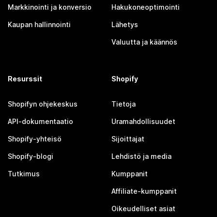
Markkinointi ja konversio
Hakukoneoptimointi
Kaupan hallinnointi
Lähetys
Valuutta ja käännös
Resurssit
Shopify
Shopifyn ohjekeskus
Tietoja
API-dokumentaatio
Uramahdollisuudet
Shopify-yhteisö
Sijoittajat
Shopify-blogi
Lehdistö ja media
Tutkimus
Kumppanit
Affiliate-kumppanit
Oikeudelliset asiat