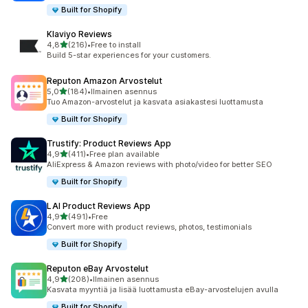
Built for Shopify
Klaviyo Reviews
/ 5 tähteä
4,8
(216)
•
Free to install
216 arvostelua yhteensä
Build 5-star experiences for your customers.
Reputon Amazon Arvostelut
/ 5 tähteä
5,0
(184)
•
Ilmainen asennus
184 arvostelua yhteensä
Tuo Amazon-arvostelut ja kasvata asiakastesi luottamusta
Built for Shopify
Trustify: Product Reviews App
/ 5 tähteä
4,9
(411)
•
Free plan available
411 arvostelua yhteensä
AliExpress & Amazon reviews with photo/video for better SEO
Built for Shopify
LAI Product Reviews App
/ 5 tähteä
4,9
(491)
•
Free
491 arvostelua yhteensä
Convert more with product reviews, photos, testimonials
Built for Shopify
Reputon eBay Arvostelut
/ 5 tähteä
4,9
(208)
•
Ilmainen asennus
208 arvostelua yhteensä
Kasvata myyntiä ja lisää luottamusta eBay-arvostelujen avulla
Built for Shopify