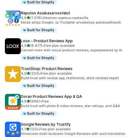
Built for Shopify
Reputon Asiakasarvostelut
/ 5 tähteä
4,9
(1 074)
•
Ilmainen sopimus saatavilla
1074 arvostelua yhteensä
Kerää aitoja Google- ja Trustpilot-arvosteluja automaattisesti
Built for Shopify
Loox ‑ Product Reviews App
/ 5 tähteä
4,9
(8 877)
•
Free plan available
8877 arvostelua yhteensä
Convert more with visual product reviews, superpowered by AI
Built for Shopify
TrustShop: Product Reviews
/ 5 tähteä
4,9
(333)
•
Free plan available
333 arvostelua yhteensä
Build trust with review app, testimonial, store reviews import
Built for Shopify
Doran Product Reviews App & QA
/ 5 tähteä
4,9
(688)
•
Free
688 arvostelua yhteensä
Build trust with photo & video reviews, star ratings, and Q&A
Built for Shopify
Google Reviews by Trustify
/ 5 tähteä
4,7
(122)
•
Free plan available
122 arvostelua yhteensä
Showcase multi-business Google Reviews with auto translation