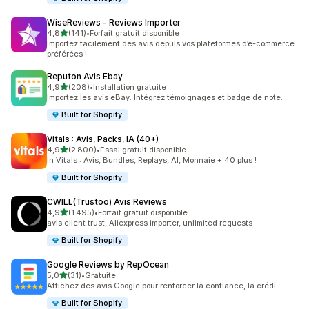
WiseReviews ‑ Reviews Importer
étoile(s) sur 5
4,8
(141)
•
Forfait gratuit disponible
141 avis au total
Importez facilement des avis depuis vos plateformes d’e-commerce
préférées !
Reputon Avis Ebay
étoile(s) sur 5
4,9
(208)
•
Installation gratuite
208 avis au total
Importez les avis eBay. Intégrez témoignages et badge de note.
Built for Shopify
Vitals : Avis, Packs, IA (40+)
étoile(s) sur 5
4,9
(2 800)
•
Essai gratuit disponible
2800 avis au total
In Vitals : Avis, Bundles, Replays, AI, Monnaie + 40 plus !
Built for Shopify
CWILL(Trustoo) Avis Reviews
étoile(s) sur 5
4,9
(1 495)
•
Forfait gratuit disponible
1495 avis au total
avis client trust, Aliexpress importer, unlimited requests
Built for Shopify
Google Reviews by RepOcean
étoile(s) sur 5
5,0
(31)
•
Gratuite
31 avis au total
Affichez des avis Google pour renforcer la confiance, la crédi
Built for Shopify