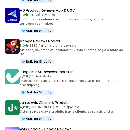
Built for Shopify
AG Product Reviews App & UGC
étoile(s) sur 5
5,0
(2 988)
•
Gratuite
2988 avis au total
Instaurez la confiance avec des avis produits, photos et
témoignages illimités.
Built for Shopify
Google Reviews Rocket
étoile(s) sur 5
5,0
(538)
•
Forfait gratuit disponible
538 avis au total
Affichez, collectez et répondez aux avis clients Google à l’aide de
l’IA.
Built for Shopify
Judge.me Ali Reviews Importer
étoile(s) sur 5
4,9
(183)
•
Gratuite
183 avis au total
Importez des avis AliExpress et développez votre boutique de
dropshipping
Built for Shopify
Junip: Avis Clients & Produits
étoile(s) sur 5
4,8
(1 080)
•
Forfait gratuit disponible
1080 avis au total
Obtenez plus d'avis produits & avis clients, avec avis photos
Built for Shopify
Avis Google ‑ Google Reviews