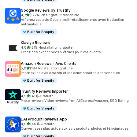
Google Reviews by Trustify
étoile(s) sur 5
4,7
(122)
•
Forfait gratuit disponible
122 avis au total
Affichez vos avis Google multi-établissements avec traduction
automatique
Built for Shopify
Klaviyo Reviews
étoile(s) sur 5
4,8
(215)
•
Installation gratuite
215 avis au total
Créez des expériences 5 étoiles pour vos clients.
Amazon Reviews ‑ Avis Clients
étoile(s) sur 5
5,0
(184)
•
Installation gratuite
184 avis au total
Importez les avis Amazon et les commentaires des vendeurs.
Built for Shopify
Trustify Reviews Importer
étoile(s) sur 5
4,9
(411)
•
Gratuite
411 avis au total
Photo reviews,Video reviews from AliExpress/Amazon, SEO Rating
Built for Shopify
LAI Product Reviews App
étoile(s) sur 5
4,9
(491)
•
Gratuite
491 avis au total
Convertissez plus grâce aux avis produits, photos et témoignages
Built for Shopify