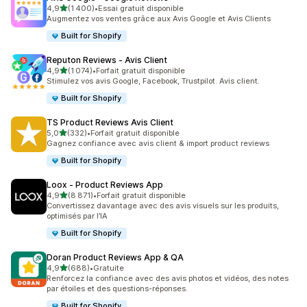
étoile(s) sur 5
4,9
(1 400)
•
Essai gratuit disponible
1400 avis au total
Augmentez vos ventes grâce aux Avis Google et Avis Clients
Built for Shopify
Reputon Reviews ‑ Avis Client
étoile(s) sur 5
4,9
(1 074)
•
Forfait gratuit disponible
1074 avis au total
Stimulez vos avis Google, Facebook, Trustpilot. Avis client.
Built for Shopify
TS Product Reviews Avis Client
étoile(s) sur 5
5,0
(332)
•
Forfait gratuit disponible
332 avis au total
Gagnez confiance avec avis client & import product reviews
Built for Shopify
Loox ‑ Product Reviews App
étoile(s) sur 5
4,9
(8 871)
•
Forfait gratuit disponible
8871 avis au total
Convertissez davantage avec des avis visuels sur les produits,
optimisés par l’IA
Built for Shopify
Doran Product Reviews App & QA
étoile(s) sur 5
4,9
(688)
•
Gratuite
688 avis au total
Renforcez la confiance avec des avis photos et vidéos, des notes
par étoiles et des questions-réponses.
Built for Shopify