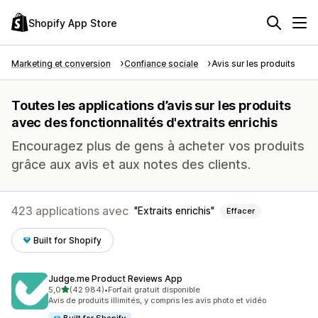
Shopify App Store
Marketing et conversion
Confiance sociale
Avis sur les produits
Toutes les applications d’avis sur les produits
avec des fonctionnalités d'extraits enrichis
Encouragez plus de gens à acheter vos produits
grâce aux avis et aux notes des clients.
423 applications avec
Extraits enrichis
Effacer
Built for Shopify
Judge.me Product Reviews App
étoile(s) sur 5
5,0
(42 984)
•
Forfait gratuit disponible
42984 avis au total
Avis de produits illimités, y compris les avis photo et vidéo