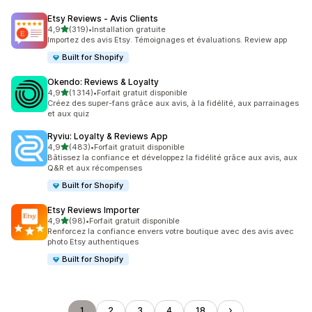
Etsy Reviews ‑ Avis Clients
étoile(s) sur 5
4,9
(319)
•
Installation gratuite
319 avis au total
Importez des avis Etsy. Témoignages et évaluations. Review app
Built for Shopify
Okendo: Reviews & Loyalty
étoile(s) sur 5
4,9
(1 314)
•
Forfait gratuit disponible
1314 avis au total
Créez des super-fans grâce aux avis, à la fidélité, aux parrainages
et aux quiz
Ryviu: Loyalty & Reviews App
étoile(s) sur 5
4,9
(483)
•
Forfait gratuit disponible
483 avis au total
Bâtissez la confiance et développez la fidélité grâce aux avis, aux
Q&R et aux récompenses
Built for Shopify
Etsy Reviews Importer
étoile(s) sur 5
4,9
(98)
•
Forfait gratuit disponible
98 avis au total
Renforcez la confiance envers votre boutique avec des avis avec
photo Etsy authentiques
Built for Shopify
1
2
3
4
18