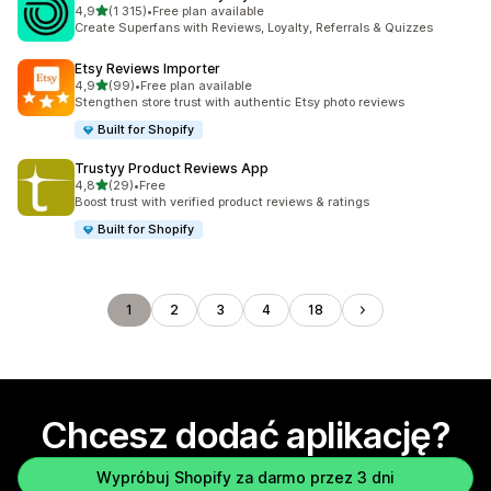
na 5 gwiazdek
4,9
(1 315)
•
Free plan available
Łączna liczba recenzji: 1315
Create Superfans with Reviews, Loyalty, Referrals & Quizzes
Etsy Reviews Importer
na 5 gwiazdek
4,9
(99)
•
Free plan available
Łączna liczba recenzji: 99
Stengthen store trust with authentic Etsy photo reviews
Built for Shopify
Trustyy Product Reviews App
na 5 gwiazdek
4,8
(29)
•
Free
Łączna liczba recenzji: 29
Boost trust with verified product reviews & ratings
Built for Shopify
1
2
3
4
18
Chcesz dodać aplikację?
Wypróbuj Shopify za darmo przez 3 dni