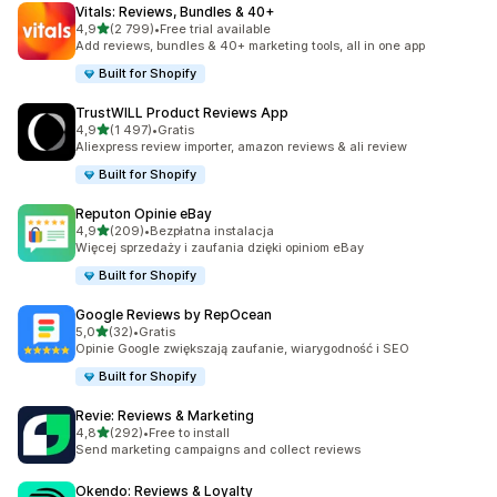
Vitals: Reviews, Bundles & 40+
na 5 gwiazdek
4,9
(2 799)
•
Free trial available
Łączna liczba recenzji: 2799
Add reviews, bundles & 40+ marketing tools, all in one app
Built for Shopify
TrustWILL Product Reviews App
na 5 gwiazdek
4,9
(1 497)
•
Gratis
Łączna liczba recenzji: 1497
Aliexpress review importer, amazon reviews & ali review
Built for Shopify
Reputon Opinie eBay
na 5 gwiazdek
4,9
(209)
•
Bezpłatna instalacja
Łączna liczba recenzji: 209
Więcej sprzedaży i zaufania dzięki opiniom eBay
Built for Shopify
Google Reviews by RepOcean
na 5 gwiazdek
5,0
(32)
•
Gratis
Łączna liczba recenzji: 32
Opinie Google zwiększają zaufanie, wiarygodność i SEO
Built for Shopify
Revie: Reviews & Marketing
na 5 gwiazdek
4,8
(292)
•
Free to install
Łączna liczba recenzji: 292
Send marketing campaigns and collect reviews
Okendo: Reviews & Loyalty