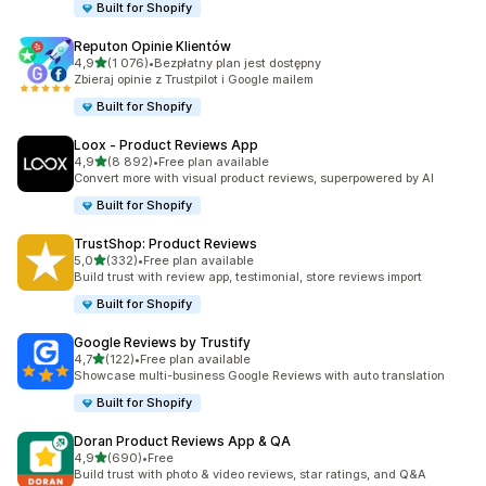
Built for Shopify
Reputon Opinie Klientów
na 5 gwiazdek
4,9
(1 076)
•
Bezpłatny plan jest dostępny
Łączna liczba recenzji: 1076
Zbieraj opinie z Trustpilot i Google mailem
Built for Shopify
Loox ‑ Product Reviews App
na 5 gwiazdek
4,9
(8 892)
•
Free plan available
Łączna liczba recenzji: 8892
Convert more with visual product reviews, superpowered by AI
Built for Shopify
TrustShop: Product Reviews
na 5 gwiazdek
5,0
(332)
•
Free plan available
Łączna liczba recenzji: 332
Build trust with review app, testimonial, store reviews import
Built for Shopify
Google Reviews by Trustify
na 5 gwiazdek
4,7
(122)
•
Free plan available
Łączna liczba recenzji: 122
Showcase multi-business Google Reviews with auto translation
Built for Shopify
Doran Product Reviews App & QA
na 5 gwiazdek
4,9
(690)
•
Free
Łączna liczba recenzji: 690
Build trust with photo & video reviews, star ratings, and Q&A