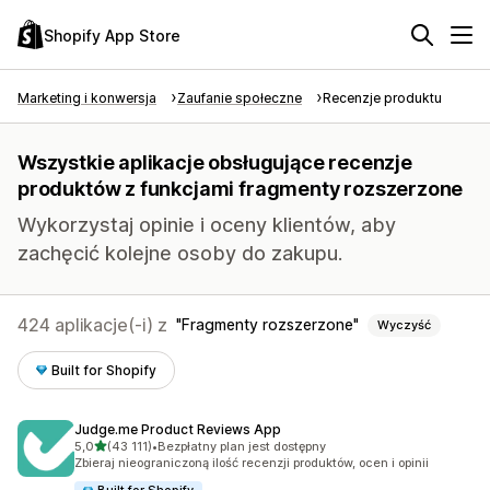
Shopify App Store
Marketing i konwersja
Zaufanie społeczne
Recenzje produktu
Wszystkie aplikacje obsługujące recenzje
produktów z funkcjami fragmenty rozszerzone
Wykorzystaj opinie i oceny klientów, aby
zachęcić kolejne osoby do zakupu.
424 aplikacje(-i) z
Fragmenty rozszerzone
Wyczyść
Built for Shopify
Judge.me Product Reviews App
na 5 gwiazdek
5,0
(43 111)
•
Bezpłatny plan jest dostępny
Łączna liczba recenzji: 43111
Zbieraj nieograniczoną ilość recenzji produktów, ocen i opinii