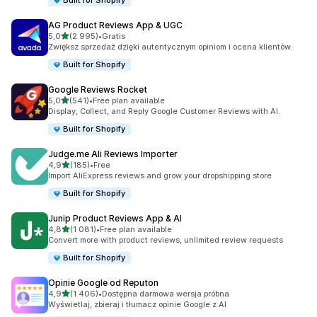
Built for Shopify
AG Product Reviews App & UGC
na 5 gwiazdek
5,0
(2 995)
•
Gratis
Łączna liczba recenzji: 2995
Zwiększ sprzedaż dzięki autentycznym opiniom i ocena klientów.
Built for Shopify
Google Reviews Rocket
na 5 gwiazdek
5,0
(541)
•
Free plan available
Łączna liczba recenzji: 541
Display, Collect, and Reply Google Customer Reviews with AI.
Built for Shopify
Judge.me Ali Reviews Importer
na 5 gwiazdek
4,9
(185)
•
Free
Łączna liczba recenzji: 185
Import AliExpress reviews and grow your dropshipping store
Built for Shopify
Junip Product Reviews App & AI
na 5 gwiazdek
4,8
(1 081)
•
Free plan available
Łączna liczba recenzji: 1081
Convert more with product reviews, unlimited review requests
Built for Shopify
Opinie Google od Reputon
na 5 gwiazdek
4,9
(1 406)
•
Dostępna darmowa wersja próbna
Łączna liczba recenzji: 1406
Wyświetlaj, zbieraj i tłumacz opinie Google z AI