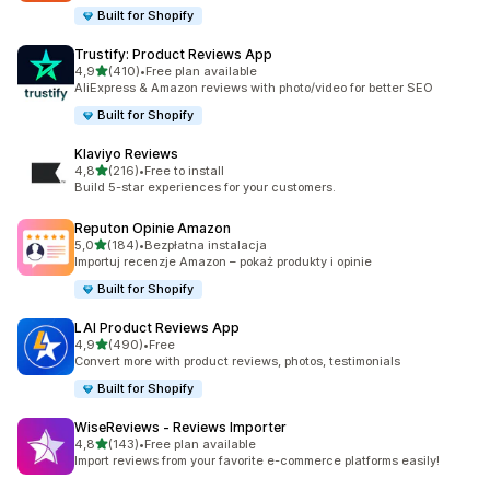
Built for Shopify
Trustify: Product Reviews App
na 5 gwiazdek
4,9
(410)
•
Free plan available
Łączna liczba recenzji: 410
AliExpress & Amazon reviews with photo/video for better SEO
Built for Shopify
Klaviyo Reviews
na 5 gwiazdek
4,8
(216)
•
Free to install
Łączna liczba recenzji: 216
Build 5-star experiences for your customers.
Reputon Opinie Amazon
na 5 gwiazdek
5,0
(184)
•
Bezpłatna instalacja
Łączna liczba recenzji: 184
Importuj recenzje Amazon – pokaż produkty i opinie
Built for Shopify
LAI Product Reviews App
na 5 gwiazdek
4,9
(490)
•
Free
Łączna liczba recenzji: 490
Convert more with product reviews, photos, testimonials
Built for Shopify
WiseReviews ‑ Reviews Importer
na 5 gwiazdek
4,8
(143)
•
Free plan available
Łączna liczba recenzji: 143
Import reviews from your favorite e-commerce platforms easily!