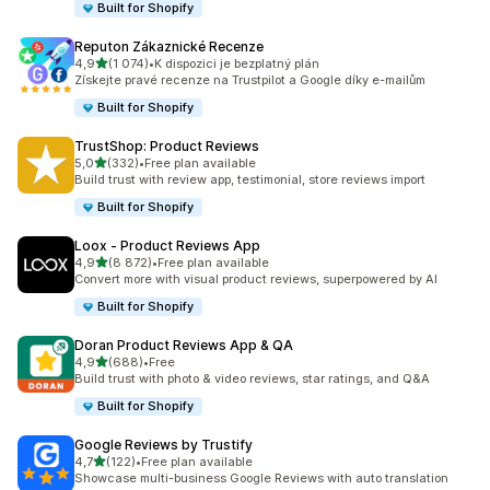
Built for Shopify
Reputon Zákaznické Recenze
z 5 hvězd
4,9
(1 074)
•
K dispozici je bezplatný plán
Celkový počet recenzí: 1074
Získejte pravé recenze na Trustpilot a Google díky e-mailům
Built for Shopify
TrustShop: Product Reviews
z 5 hvězd
5,0
(332)
•
Free plan available
Celkový počet recenzí: 332
Build trust with review app, testimonial, store reviews import
Built for Shopify
Loox ‑ Product Reviews App
z 5 hvězd
4,9
(8 872)
•
Free plan available
Celkový počet recenzí: 8872
Convert more with visual product reviews, superpowered by AI
Built for Shopify
Doran Product Reviews App & QA
z 5 hvězd
4,9
(688)
•
Free
Celkový počet recenzí: 688
Build trust with photo & video reviews, star ratings, and Q&A
Built for Shopify
Google Reviews by Trustify
z 5 hvězd
4,7
(122)
•
Free plan available
Celkový počet recenzí: 122
Showcase multi-business Google Reviews with auto translation