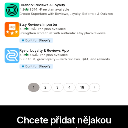
Okendo: Reviews & Loyalty
z 5 hvězd
4,9
(1 314)
•
Free plan available
Celkový počet recenzí: 1314
Create Superfans with Reviews, Loyalty, Referrals & Quizzes
Etsy Reviews Importer
z 5 hvězd
4,9
(98)
•
Free plan available
Celkový počet recenzí: 98
Stengthen store trust with authentic Etsy photo reviews
Built for Shopify
Ryviu: Loyalty & Reviews App
z 5 hvězd
4,9
(483)
•
Free plan available
Celkový počet recenzí: 483
Build trust, grow loyalty — with reviews, Q&A, and rewards
Built for Shopify
1
2
3
4
18
Chcete přidat nějakou