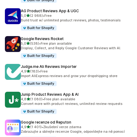
Built for Shopify
AG Product Reviews App & UGC
z 5 hvězd
5,0
(2 988)
•
Free
Celkový počet recenzí: 2988
Build trust w/ unlimited product reviews, photos, testimonials
Built for Shopify
Google Reviews Rocket
z 5 hvězd
5,0
(538)
•
Free plan available
Celkový počet recenzí: 538
Display, Collect, and Reply Google Customer Reviews with AI.
Built for Shopify
Judge.me Ali Reviews Importer
z 5 hvězd
4,9
(183)
•
Free
Celkový počet recenzí: 183
Import AliExpress reviews and grow your dropshipping store
Built for Shopify
Junip Product Reviews App & AI
z 5 hvězd
4,8
(1 080)
•
Free plan available
Celkový počet recenzí: 1080
Convert more with product reviews, unlimited review requests
Built for Shopify
Google recenze od Reputon
z 5 hvězd
4,9
(1 401)
•
Zkušební verze zdarma
Celkový počet recenzí: 1401
Zobrazujte a sbírejte recenze Google, odpovídejte na ně pomocí