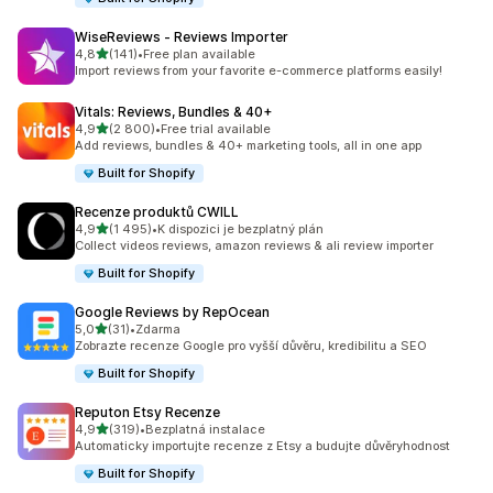
WiseReviews ‑ Reviews Importer
z 5 hvězd
4,8
(141)
•
Free plan available
Celkový počet recenzí: 141
Import reviews from your favorite e-commerce platforms easily!
Vitals: Reviews, Bundles & 40+
z 5 hvězd
4,9
(2 800)
•
Free trial available
Celkový počet recenzí: 2800
Add reviews, bundles & 40+ marketing tools, all in one app
Built for Shopify
Recenze produktů CWILL
z 5 hvězd
4,9
(1 495)
•
K dispozici je bezplatný plán
Celkový počet recenzí: 1495
Collect videos reviews, amazon reviews & ali review importer
Built for Shopify
Google Reviews by RepOcean
z 5 hvězd
5,0
(31)
•
Zdarma
Celkový počet recenzí: 31
Zobrazte recenze Google pro vyšší důvěru, kredibilitu a SEO
Built for Shopify
Reputon Etsy Recenze
z 5 hvězd
4,9
(319)
•
Bezplatná instalace
Celkový počet recenzí: 319
Automaticky importujte recenze z Etsy a budujte důvěryhodnost
Built for Shopify