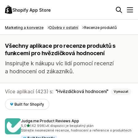
Shopify App Store
Marketing a konverze
Důvěra v ostatní
Recenze produktů
Všechny aplikace pro recenze produktů s
funkcemi pro hvězdičková hodnocení
Inspirujte k nákupu víc lidí pomocí recenzí
a hodnocení od zákazníků.
Více aplikací (423) s:
Hvězdičková hodnocení
Vymazat
Built for Shopify
Judge.me Product Reviews App
z 5 hvězd
5,0
(42 998)
•
K dispozici je bezplatný plán
Celkový počet recenzí: 42998
Sbírejte neomezené recenze, hodnocení a reference o produktech