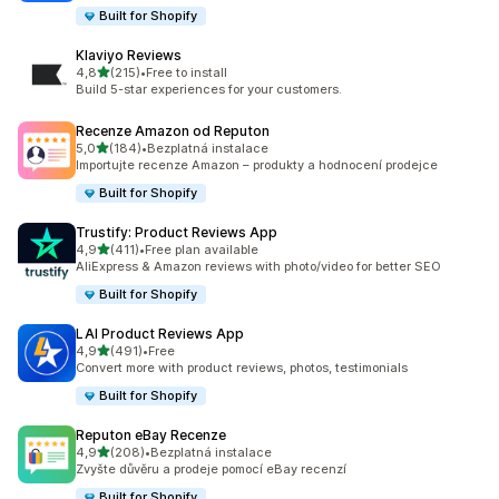
Built for Shopify
Klaviyo Reviews
z 5 hvězd
4,8
(215)
•
Free to install
Celkový počet recenzí: 215
Build 5-star experiences for your customers.
Recenze Amazon od Reputon
z 5 hvězd
5,0
(184)
•
Bezplatná instalace
Celkový počet recenzí: 184
Importujte recenze Amazon – produkty a hodnocení prodejce
Built for Shopify
Trustify: Product Reviews App
z 5 hvězd
4,9
(411)
•
Free plan available
Celkový počet recenzí: 411
AliExpress & Amazon reviews with photo/video for better SEO
Built for Shopify
LAI Product Reviews App
z 5 hvězd
4,9
(491)
•
Free
Celkový počet recenzí: 491
Convert more with product reviews, photos, testimonials
Built for Shopify
Reputon eBay Recenze
z 5 hvězd
4,9
(208)
•
Bezplatná instalace
Celkový počet recenzí: 208
Zvyšte důvěru a prodeje pomocí eBay recenzí
Built for Shopify