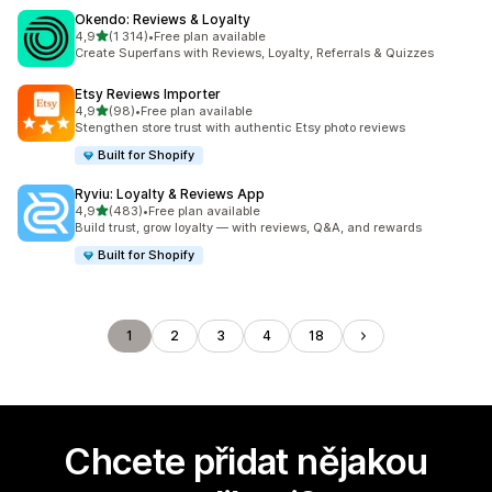
Okendo: Reviews & Loyalty
z 5 hvězd
4,9
(1 314)
•
Free plan available
Celkový počet recenzí: 1314
Create Superfans with Reviews, Loyalty, Referrals & Quizzes
Etsy Reviews Importer
z 5 hvězd
4,9
(98)
•
Free plan available
Celkový počet recenzí: 98
Stengthen store trust with authentic Etsy photo reviews
Built for Shopify
Ryviu: Loyalty & Reviews App
z 5 hvězd
4,9
(483)
•
Free plan available
Celkový počet recenzí: 483
Build trust, grow loyalty — with reviews, Q&A, and rewards
Built for Shopify
1
2
3
4
18
Chcete přidat nějakou