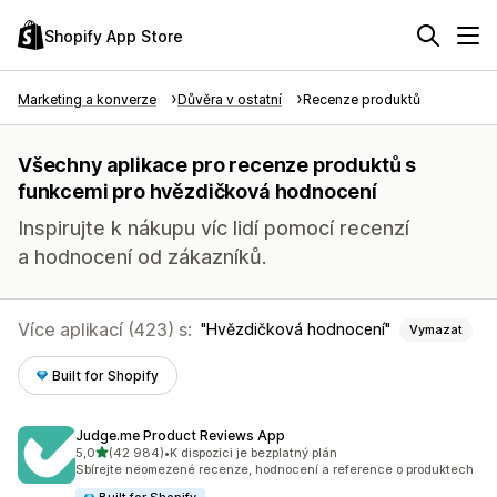
Shopify App Store
Marketing a konverze
Důvěra v ostatní
Recenze produktů
Všechny aplikace pro recenze produktů s
funkcemi pro hvězdičková hodnocení
Inspirujte k nákupu víc lidí pomocí recenzí
a hodnocení od zákazníků.
Více aplikací (423) s:
Hvězdičková hodnocení
Vymazat
Built for Shopify
Judge.me Product Reviews App
z 5 hvězd
5,0
(42 984)
•
K dispozici je bezplatný plán
Celkový počet recenzí: 42984
Sbírejte neomezené recenze, hodnocení a reference o produktech