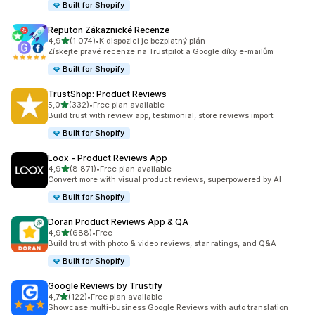
Built for Shopify
Reputon Zákaznické Recenze
z 5 hvězd
4,9
(1 074)
•
K dispozici je bezplatný plán
Celkový počet recenzí: 1074
Získejte pravé recenze na Trustpilot a Google díky e-mailům
Built for Shopify
TrustShop: Product Reviews
z 5 hvězd
5,0
(332)
•
Free plan available
Celkový počet recenzí: 332
Build trust with review app, testimonial, store reviews import
Built for Shopify
Loox ‑ Product Reviews App
z 5 hvězd
4,9
(8 871)
•
Free plan available
Celkový počet recenzí: 8871
Convert more with visual product reviews, superpowered by AI
Built for Shopify
Doran Product Reviews App & QA
z 5 hvězd
4,9
(688)
•
Free
Celkový počet recenzí: 688
Build trust with photo & video reviews, star ratings, and Q&A
Built for Shopify
Google Reviews by Trustify
z 5 hvězd
4,7
(122)
•
Free plan available
Celkový počet recenzí: 122
Showcase multi-business Google Reviews with auto translation