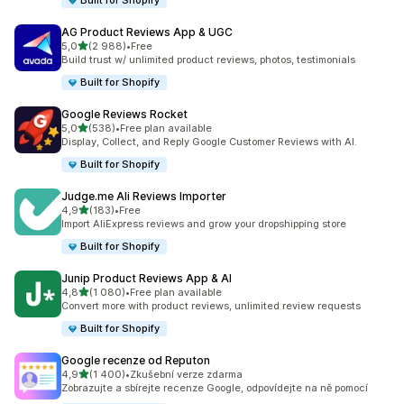
Built for Shopify
AG Product Reviews App & UGC
z 5 hvězd
5,0
(2 988)
•
Free
Celkový počet recenzí: 2988
Build trust w/ unlimited product reviews, photos, testimonials
Built for Shopify
Google Reviews Rocket
z 5 hvězd
5,0
(538)
•
Free plan available
Celkový počet recenzí: 538
Display, Collect, and Reply Google Customer Reviews with AI.
Built for Shopify
Judge.me Ali Reviews Importer
z 5 hvězd
4,9
(183)
•
Free
Celkový počet recenzí: 183
Import AliExpress reviews and grow your dropshipping store
Built for Shopify
Junip Product Reviews App & AI
z 5 hvězd
4,8
(1 080)
•
Free plan available
Celkový počet recenzí: 1080
Convert more with product reviews, unlimited review requests
Built for Shopify
Google recenze od Reputon
z 5 hvězd
4,9
(1 400)
•
Zkušební verze zdarma
Celkový počet recenzí: 1400
Zobrazujte a sbírejte recenze Google, odpovídejte na ně pomocí