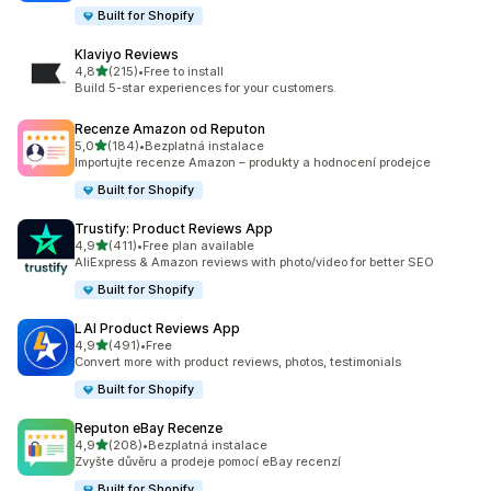
Built for Shopify
Klaviyo Reviews
z 5 hvězd
4,8
(215)
•
Free to install
Celkový počet recenzí: 215
Build 5-star experiences for your customers.
Recenze Amazon od Reputon
z 5 hvězd
5,0
(184)
•
Bezplatná instalace
Celkový počet recenzí: 184
Importujte recenze Amazon – produkty a hodnocení prodejce
Built for Shopify
Trustify: Product Reviews App
z 5 hvězd
4,9
(411)
•
Free plan available
Celkový počet recenzí: 411
AliExpress & Amazon reviews with photo/video for better SEO
Built for Shopify
LAI Product Reviews App
z 5 hvězd
4,9
(491)
•
Free
Celkový počet recenzí: 491
Convert more with product reviews, photos, testimonials
Built for Shopify
Reputon eBay Recenze
z 5 hvězd
4,9
(208)
•
Bezplatná instalace
Celkový počet recenzí: 208
Zvyšte důvěru a prodeje pomocí eBay recenzí
Built for Shopify