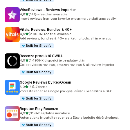
WiseReviews ‑ Reviews Importer
z 5 hvězd
4,8
(141)
•
Free plan available
Celkový počet recenzí: 141
Import reviews from your favorite e-commerce platforms easily!
Vitals: Reviews, Bundles & 40+
z 5 hvězd
4,9
(2 800)
•
Free trial available
Celkový počet recenzí: 2800
Add reviews, bundles & 40+ marketing tools, all in one app
Built for Shopify
Recenze produktů CWILL
z 5 hvězd
4,9
(1 495)
•
K dispozici je bezplatný plán
Celkový počet recenzí: 1495
Collect videos reviews, amazon reviews & ali review importer
Built for Shopify
Google Reviews by RepOcean
z 5 hvězd
5,0
(31)
•
Zdarma
Celkový počet recenzí: 31
Zobrazte recenze Google pro vyšší důvěru, kredibilitu a SEO
Built for Shopify
Reputon Etsy Recenze
z 5 hvězd
4,9
(319)
•
Bezplatná instalace
Celkový počet recenzí: 319
Automaticky importujte recenze z Etsy a budujte důvěryhodnost
Built for Shopify