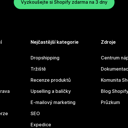
Vyzkoušejte si Shopify zdarma na 3 dny
í
Nejčastější kategorie
Zdroje
Dropshipping
Centrum náp
Tržiště
Dokumentace
Recenze produktů
Komunita Sh
rava
Upselling a balíčky
Blog Shopif
E-mailový marketing
Průzkum
erze
SEO
Expedice