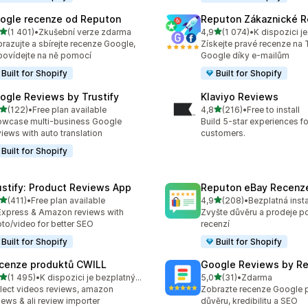
ogle recenze od Reputon
Reputon Zákaznické 
z 5 hvězd
z 5 hvězd
(1 401)
•
Zkušební verze zdarma
4,9
(1 074)
•
kový počet recenzí: 1401
Celkový počet recenzí: 10
razujte a sbírejte recenze Google,
Získejte pravé recenze na T
ovídejte na ně pomocí
Google díky e-mailům
Built for Shopify
Built for Shopify
ogle Reviews by Trustify
Klaviyo Reviews
z 5 hvězd
z 5 hvězd
(122)
•
Free plan available
4,8
(216)
•
Free to install
kový počet recenzí: 122
Celkový počet recenzí: 21
wcase multi-business Google
Build 5-star experiences fo
iews with auto translation
customers.
Built for Shopify
ustify: Product Reviews App
Reputon eBay Recenz
z 5 hvězd
z 5 hvězd
(411)
•
Free plan available
4,9
(208)
•
Bezplatná inst
kový počet recenzí: 411
Celkový počet recenzí: 20
Express & Amazon reviews with
Zvyšte důvěru a prodeje 
to/video for better SEO
recenzí
Built for Shopify
Built for Shopify
cenze produktů CWILL
Google Reviews by R
z 5 hvězd
z 5 hvězd
(1 495)
•
K dispozici je bezplatný plán
5,0
(31)
•
Zdarma
kový počet recenzí: 1495
Celkový počet recenzí: 31
lect videos reviews, amazon
Zobrazte recenze Google p
iews & ali review importer
důvěru, kredibilitu a SEO