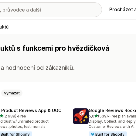
Procházet 
uktů
uktů s funkcemi pro hvězdičková
í a hodnocení od zákazníků.
Vymazat
 Product Reviews App & UGC
Google Reviews Rock
z 5 hvězd
z 5 hvězd
(2 989)
•
Free
5,0
(539)
•
Free plan avail
kový počet recenzí: 2989
Celkový počet recenzí: 53
ld trust w/ unlimited product
Display, Collect, and Repl
iews, photos, testimonials
Customer Reviews with AI.
Built for Shopify
Built for Shopify