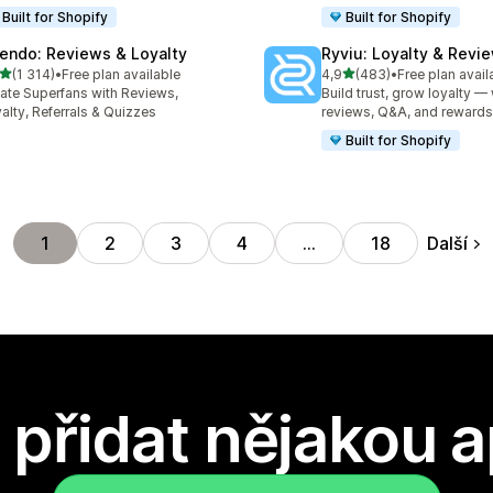
Built for Shopify
Built for Shopify
endo: Reviews & Loyalty
Ryviu: Loyalty & Revi
z 5 hvězd
z 5 hvězd
(1 314)
•
Free plan available
4,9
(483)
•
Free plan avail
kový počet recenzí: 1314
Celkový počet recenzí: 48
ate Superfans with Reviews,
Build trust, grow loyalty — 
alty, Referrals & Quizzes
reviews, Q&A, and rewards
Built for Shopify
Další
1
2
3
4
…
18
přidat nějakou a