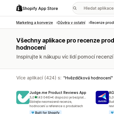
Shopify App Store
Marketing a konverze
Důvěra v ostatní
Recenze prod
Všechny aplikace pro recenze prod
hodnocení
Inspirujte k nákupu víc lidí pomocí recenz
Více aplikací (424) s:
Hvězdičková hodnocení
Judge.me Product Reviews App
AG
z 5 hvězd
5,0
(43 046)
•
K dispozici je bezplatný plán
5,0
Celkový počet recenzí: 43046
Cel
Sbírejte neomezené recenze,
Bui
hodnocení a reference o produktech
rev
Built for Shopify