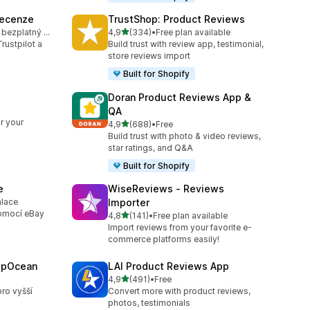
Recenze
TrustShop: Product Reviews
z 5 hvězd
K dispozici je bezplatný plán
4,9
(334)
•
Free plan available
74
Celkový počet recenzí: 334
rustpilot a
Build trust with review app, testimonial,
store reviews import
Built for Shopify
Doran Product Reviews App &
QA
6
r your
z 5 hvězd
4,9
(688)
•
Free
Celkový počet recenzí: 688
Build trust with photo & video reviews,
star ratings, and Q&A
Built for Shopify
e
WiseReviews ‑ Reviews
alace
Importer
8
pomocí eBay
z 5 hvězd
4,8
(141)
•
Free plan available
Celkový počet recenzí: 141
Import reviews from your favorite e-
commerce platforms easily!
epOcean
LAI Product Reviews App
z 5 hvězd
4,9
(491)
•
Free
Celkový počet recenzí: 491
ro vyšší
Convert more with product reviews,
photos, testimonials