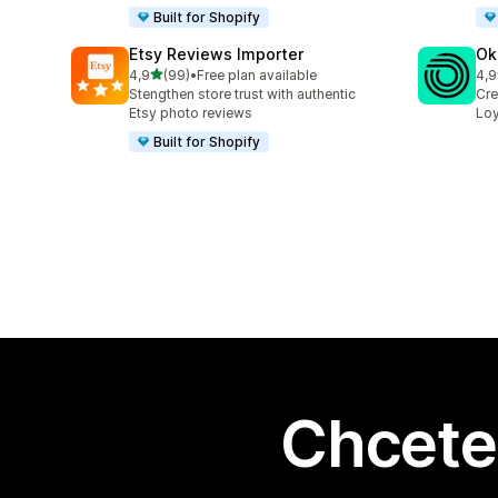
Built for Shopify
Etsy Reviews Importer
Ok
z 5 hvězd
4,9
(99)
•
Free plan available
4,9
Celkový počet recenzí: 99
Cel
Stengthen store trust with authentic
Cre
Etsy photo reviews
Loy
Built for Shopify
Chcete 