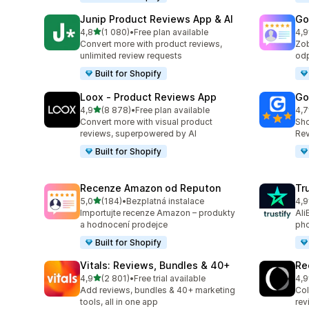
Junip Product Reviews App & AI
Go
z 5 hvězd
4,8
(1 080)
•
Free plan available
4,9
Celkový počet recenzí: 1080
Cel
Convert more with product reviews,
Zob
unlimited review requests
odp
Built for Shopify
Loox ‑ Product Reviews App
Go
z 5 hvězd
4,9
(8 878)
•
Free plan available
4,7
Celkový počet recenzí: 8878
Cel
Convert more with visual product
Sho
reviews, superpowered by AI
Rev
Built for Shopify
Recenze Amazon od Reputon
Tr
z 5 hvězd
5,0
(184)
•
Bezplatná instalace
4,9
Celkový počet recenzí: 184
Cel
Importujte recenze Amazon – produkty
Ali
a hodnocení prodejce
pho
Built for Shopify
Vitals: Reviews, Bundles & 40+
Re
z 5 hvězd
4,9
(2 801)
•
Free trial available
4,9
Celkový počet recenzí: 2801
Cel
Add reviews, bundles & 40+ marketing
Col
tools, all in one app
rev