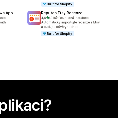
Built for Shopify
ews App
Reputon Etsy Recenze
z 5 hvězd
able
4,9
(319)
•
Bezplatná instalace
3
Celkový počet recenzí: 319
with
Automaticky importujte recenze z Etsy
a budujte důvěryhodnost
Built for Shopify
plikaci?