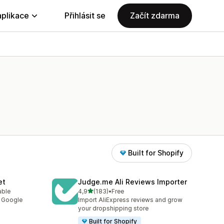
aplikace
Přihlásit se
Začít zdarma
Built for Shopify
et
Judge.me Ali Reviews Importer
z 5 hvězd
able
4,9
(183)
•
Free
9
Celkový počet recenzí: 183
y Google
Import AliExpress reviews and grow
your dropshipping store
Built for Shopify