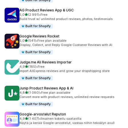
Built for Shopify
AG Product Reviews App & UGC
/ 5 tähteä
5,0
(2 991)
•
Free
2991 arvostelua yhteensä
Build trust w/ unlimited product reviews, photos, testimonials
Built for Shopify
Google Reviews Rocket
/ 5 tähteä
5,0
(541)
•
Free plan available
541 arvostelua yhteensä
Display, Collect, and Reply Google Customer Reviews with AI.
Built for Shopify
Judge.me Ali Reviews Importer
/ 5 tähteä
4,9
(185)
•
Free
185 arvostelua yhteensä
Import AliExpress reviews and grow your dropshipping store
Built for Shopify
Junip Product Reviews App & AI
/ 5 tähteä
4,8
(1 080)
•
Free plan available
1080 arvostelua yhteensä
Convert more with product reviews, unlimited review requests
Built for Shopify
Google‑arvostelut Reputon
/ 5 tähteä
4,9
(1 407)
•
Ilmainen kokeilu saatavilla
1407 arvostelua yhteensä
Näytä ja kerää Google-arvostelut, vastaa niihin tekoälyn avull