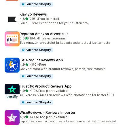
Built for Shopify
Klaviyo Reviews
/ 5 tähteä
4,8
(216)
•
Free to install
216 arvostelua yhteensä
Build 5-star experiences for your customers.
Reputon Amazon Arvostelut
/ 5 tähteä
5,0
(184)
•
Ilmainen asennus
184 arvostelua yhteensä
Tuo Amazon-arvostelut ja kasvata asiakastesi luottamusta
Built for Shopify
LAI Product Reviews App
/ 5 tähteä
4,9
(490)
•
Free
490 arvostelua yhteensä
Convert more with product reviews, photos, testimonials
Built for Shopify
Trustify: Product Reviews App
/ 5 tähteä
4,9
(410)
•
Free plan available
410 arvostelua yhteensä
AliExpress & Amazon reviews with photo/video for better SEO
Built for Shopify
WiseReviews ‑ Reviews Importer
/ 5 tähteä
4,8
(144)
•
Free plan available
144 arvostelua yhteensä
Import reviews from your favorite e-commerce platforms easily!