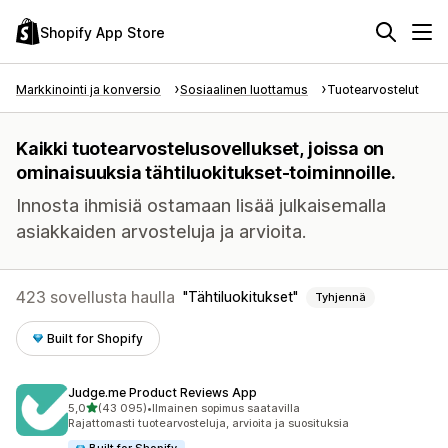
Shopify App Store
Markkinointi ja konversio
Sosiaalinen luottamus
Tuotearvostelut
Kaikki tuotearvostelusovellukset, joissa on
ominaisuuksia tähtiluokitukset-toiminnoille.
Innosta ihmisiä ostamaan lisää julkaisemalla
asiakkaiden arvosteluja ja arvioita.
423 sovellusta haulla
Tähtiluokitukset
Tyhjennä
Built for Shopify
Judge.me Product Reviews App
/ 5 tähteä
5,0
(43 095)
•
Ilmainen sopimus saatavilla
43095 arvostelua yhteensä
Rajattomasti tuotearvosteluja, arvioita ja suosituksia