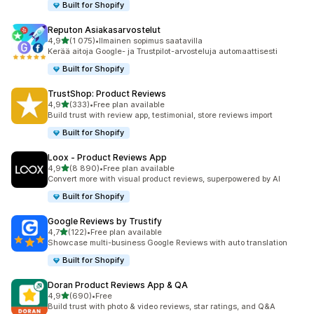
Built for Shopify
Reputon Asiakasarvostelut
/ 5 tähteä
4,9
(1 075)
•
Ilmainen sopimus saatavilla
1075 arvostelua yhteensä
Kerää aitoja Google- ja Trustpilot-arvosteluja automaattisesti
Built for Shopify
TrustShop: Product Reviews
/ 5 tähteä
4,9
(333)
•
Free plan available
333 arvostelua yhteensä
Build trust with review app, testimonial, store reviews import
Built for Shopify
Loox ‑ Product Reviews App
/ 5 tähteä
4,9
(8 890)
•
Free plan available
8890 arvostelua yhteensä
Convert more with visual product reviews, superpowered by AI
Built for Shopify
Google Reviews by Trustify
/ 5 tähteä
4,7
(122)
•
Free plan available
122 arvostelua yhteensä
Showcase multi-business Google Reviews with auto translation
Built for Shopify
Doran Product Reviews App & QA
/ 5 tähteä
4,9
(690)
•
Free
690 arvostelua yhteensä
Build trust with photo & video reviews, star ratings, and Q&A