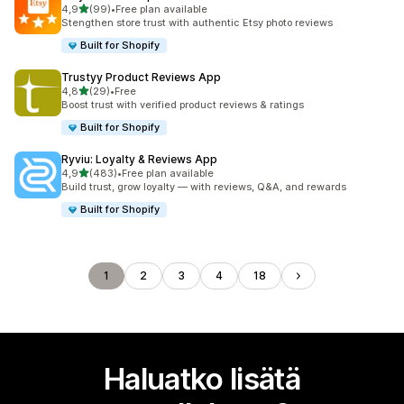
/ 5 tähteä
4,9
(99)
•
Free plan available
99 arvostelua yhteensä
Stengthen store trust with authentic Etsy photo reviews
Built for Shopify
Trustyy Product Reviews App
/ 5 tähteä
4,8
(29)
•
Free
29 arvostelua yhteensä
Boost trust with verified product reviews & ratings
Built for Shopify
Ryviu: Loyalty & Reviews App
/ 5 tähteä
4,9
(483)
•
Free plan available
483 arvostelua yhteensä
Build trust, grow loyalty — with reviews, Q&A, and rewards
Built for Shopify
1
2
3
4
18
Haluatko lisätä