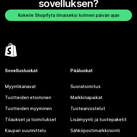
sovelluksen?
Kokeile Shopifyta ilmaiseksi kolmen päivän ajan
Sovellusluokat
Pääluokat
Myyntikanavat
Suoratoimitus
Tuotteiden etsiminen
Markkinapaikat
Tuotteiden myyminen
Tuotearvostelut
Tilaukset ja toimitukset
Lisämyynti ja tuotepaketit
Kaupan suunnittelu
Sähköpostimarkkinointi