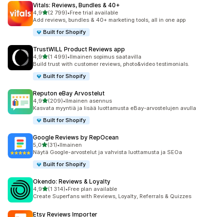
Vitals: Reviews, Bundles & 40+
/ 5 tähteä
4,9
(2 799)
•
Free trial available
2799 arvostelua yhteensä
Add reviews, bundles & 40+ marketing tools, all in one app
Built for Shopify
TrustWILL Product Reviews app
/ 5 tähteä
4,9
(1 499)
•
Ilmainen sopimus saatavilla
1499 arvostelua yhteensä
Build trust with customer reviews, photo&video testimonials.
Built for Shopify
Reputon eBay Arvostelut
/ 5 tähteä
4,9
(209)
•
Ilmainen asennus
209 arvostelua yhteensä
Kasvata myyntiä ja lisää luottamusta eBay-arvostelujen avulla
Built for Shopify
Google Reviews by RepOcean
/ 5 tähteä
5,0
(31)
•
Ilmainen
31 arvostelua yhteensä
Näytä Google-arvostelut ja vahvista luottamusta ja SEOa
Built for Shopify
Okendo: Reviews & Loyalty
/ 5 tähteä
4,9
(1 314)
•
Free plan available
1314 arvostelua yhteensä
Create Superfans with Reviews, Loyalty, Referrals & Quizzes
Etsy Reviews Importer