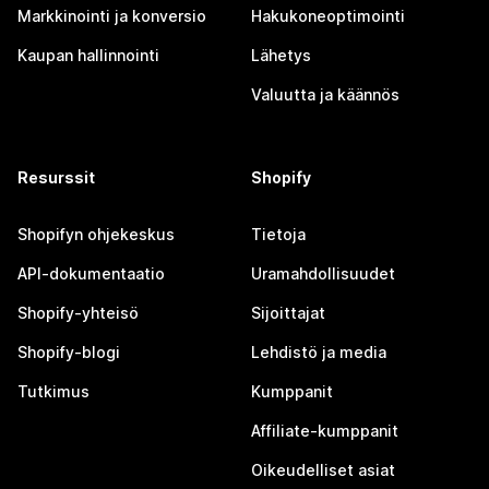
Markkinointi ja konversio
Hakukoneoptimointi
Kaupan hallinnointi
Lähetys
Valuutta ja käännös
Resurssit
Shopify
Shopifyn ohjekeskus
Tietoja
API-dokumentaatio
Uramahdollisuudet
Shopify-yhteisö
Sijoittajat
Shopify-blogi
Lehdistö ja media
Tutkimus
Kumppanit
Affiliate-kumppanit
Oikeudelliset asiat