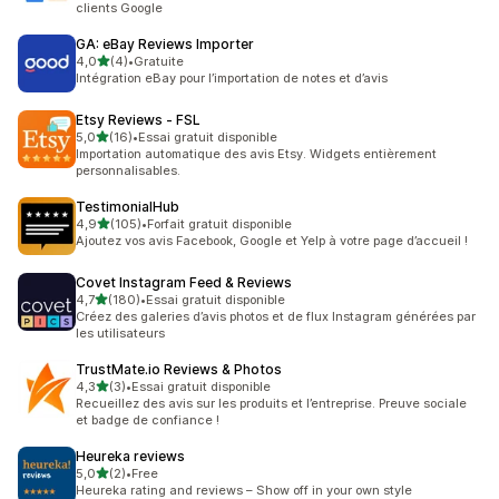
clients Google
GA: eBay Reviews Importer
étoile(s) sur 5
4,0
(4)
•
Gratuite
4 avis au total
Intégration eBay pour l’importation de notes et d’avis
Etsy Reviews ‑ FSL
étoile(s) sur 5
5,0
(16)
•
Essai gratuit disponible
16 avis au total
Importation automatique des avis Etsy. Widgets entièrement
personnalisables.
TestimonialHub
étoile(s) sur 5
4,9
(105)
•
Forfait gratuit disponible
105 avis au total
Ajoutez vos avis Facebook, Google et Yelp à votre page d’accueil !
Covet Instagram Feed & Reviews
étoile(s) sur 5
4,7
(180)
•
Essai gratuit disponible
180 avis au total
Créez des galeries d’avis photos et de flux Instagram générées par
les utilisateurs
TrustMate.io Reviews & Photos
étoile(s) sur 5
4,3
(3)
•
Essai gratuit disponible
3 avis au total
Recueillez des avis sur les produits et l’entreprise. Preuve sociale
et badge de confiance !
Heureka reviews
étoile(s) sur 5
5,0
(2)
•
Free
2 avis au total
Heureka rating and reviews – Show off in your own style