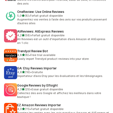
des avis
OneReview: Use Online Reviews
étoile(s) sur 5
5,0
(8)
•
Forfait gratuit disponible
8 avis au total
Augmentez vos ventes à l’aide des avis sur vos produits provenant
d’autres sites
AliReviews: AliExpress Reviews
étoile(s) sur 5
4,2
(58)
•
Forfait gratuit disponible
58 avis au total
Ali Reviews est un outil d'importation d’avis Amazon et AliExpress
en 1 clic
Trendyol Review Bot
étoile(s) sur 5
4,8
(8)
•
Free trial available
8 avis au total
Easily import Trendyol product reviews into your store
GA: Etsy Reviews Importer
étoile(s) sur 5
4,6
(16)
•
Gratuite
16 avis au total
Importateur d’avis Etsy pour les évaluations et les témoignages.
Google Reviews by Elfsight
étoile(s) sur 5
4,3
(25)
•
Essai gratuit disponible
25 avis au total
Collectez des avis Google et affichez les meilleurs dans votre
boutique !
EZ Amazon Reviews Importer
étoile(s) sur 5
4,0
(11)
•
Forfait gratuit disponible
11 avis au total
Boostez les ventes avec les avis mondiaux Amazon et AliExpress et