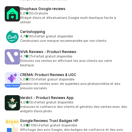
Shophaus Google reviews
étoile(s) sur 5
5,0
(5)
•
Gratuite
5 avis au total
Widget d’avis et d’évaluations Google multi-boutique facile à
utiliser
Certishopping
étoile(s) sur 5
4,7
(6)
•
Forfait gratuit disponible
6 avis au total
Construisez une marque recommandée par vos clients
ViVA Reviews ‑ Product Reviews
étoile(s) sur 5
4,7
(7)
•
Forfait gratuit disponible
7 avis au total
Stimulez vos ventes en affichant les avis clients sur votre
boutique.
CREMA: Product Reviews & UGC
étoile(s) sur 5
5,0
(13)
•
Forfait gratuit disponible
13 avis au total
Boostez les ventes avec de superbes avis photos/vidéos et des
preuves sociales
Verdict ‑ Product Reviews App
étoile(s) sur 5
4,0
(5)
•
Forfait gratuit disponible
5 avis au total
Instaurez la confiance des clients et générez des ventes avec des
widgets d’avis photo
Google Reviews Trust Badges HP
étoile(s) sur 5
4,9
(138)
•
Forfait gratuit disponible
138 avis au total
Affichage des avis Google, des badges de confiance et des avis