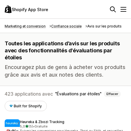
Shopify App Store
Marketing et conversion
Confiance sociale
Avis sur les produits
Toutes les applications d’avis sur les produits
avec des fonctionnalités d'évaluations par
étoiles
Encouragez plus de gens à acheter vos produits
grâce aux avis et aux notes des clients.
423 applications avec
Évaluations par étoiles
Effacer
Built for Shopify
Heureka & Zbozi Tracking
étoile(s) sur 5
5,0
(5)
•
Gratuite
5 avis au total
Suivez les conversions pour Heureka, Zbozi ou Sklik, et recueillez