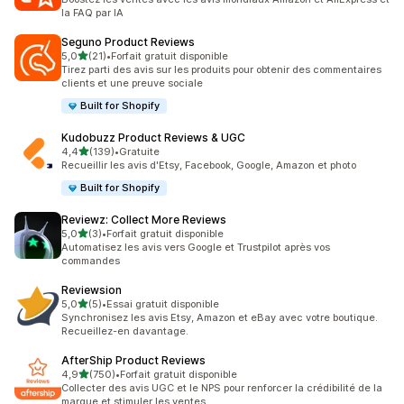
la FAQ par IA
Seguno Product Reviews
étoile(s) sur 5
5,0
(21)
•
Forfait gratuit disponible
21 avis au total
Tirez parti des avis sur les produits pour obtenir des commentaires
clients et une preuve sociale
Built for Shopify
Kudobuzz Product Reviews & UGC
étoile(s) sur 5
4,4
(139)
•
Gratuite
139 avis au total
Recueillir les avis d'Etsy, Facebook, Google, Amazon et photo
Built for Shopify
Reviewz: Collect More Reviews
étoile(s) sur 5
5,0
(3)
•
Forfait gratuit disponible
3 avis au total
Automatisez les avis vers Google et Trustpilot après vos
commandes
Reviewsion
étoile(s) sur 5
5,0
(5)
•
Essai gratuit disponible
5 avis au total
Synchronisez les avis Etsy, Amazon et eBay avec votre boutique.
Recueillez-en davantage.
AfterShip Product Reviews
étoile(s) sur 5
4,9
(750)
•
Forfait gratuit disponible
750 avis au total
Collecter des avis UGC et le NPS pour renforcer la crédibilité de la
marque et stimuler les ventes