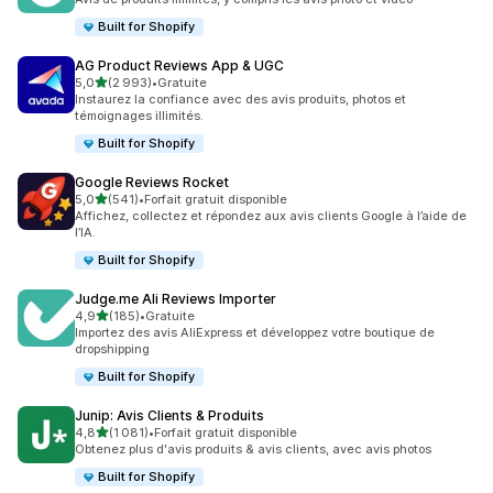
Built for Shopify
AG Product Reviews App & UGC
étoile(s) sur 5
5,0
(2 993)
•
Gratuite
2993 avis au total
Instaurez la confiance avec des avis produits, photos et
témoignages illimités.
Built for Shopify
Google Reviews Rocket
étoile(s) sur 5
5,0
(541)
•
Forfait gratuit disponible
541 avis au total
Affichez, collectez et répondez aux avis clients Google à l’aide de
l’IA.
Built for Shopify
Judge.me Ali Reviews Importer
étoile(s) sur 5
4,9
(185)
•
Gratuite
185 avis au total
Importez des avis AliExpress et développez votre boutique de
dropshipping
Built for Shopify
Junip: Avis Clients & Produits
étoile(s) sur 5
4,8
(1 081)
•
Forfait gratuit disponible
1081 avis au total
Obtenez plus d'avis produits & avis clients, avec avis photos
Built for Shopify