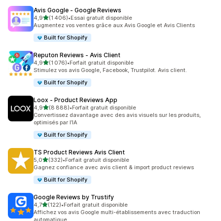
Avis Google ‑ Google Reviews
étoile(s) sur 5
4,9
(1 406)
•
Essai gratuit disponible
1406 avis au total
Augmentez vos ventes grâce aux Avis Google et Avis Clients
Built for Shopify
Reputon Reviews ‑ Avis Client
étoile(s) sur 5
4,9
(1 076)
•
Forfait gratuit disponible
1076 avis au total
Stimulez vos avis Google, Facebook, Trustpilot. Avis client.
Built for Shopify
Loox ‑ Product Reviews App
étoile(s) sur 5
4,9
(8 888)
•
Forfait gratuit disponible
8888 avis au total
Convertissez davantage avec des avis visuels sur les produits,
optimisés par l’IA
Built for Shopify
TS Product Reviews Avis Client
étoile(s) sur 5
5,0
(332)
•
Forfait gratuit disponible
332 avis au total
Gagnez confiance avec avis client & import product reviews
Built for Shopify
Google Reviews by Trustify
étoile(s) sur 5
4,7
(122)
•
Forfait gratuit disponible
122 avis au total
Affichez vos avis Google multi-établissements avec traduction
automatique