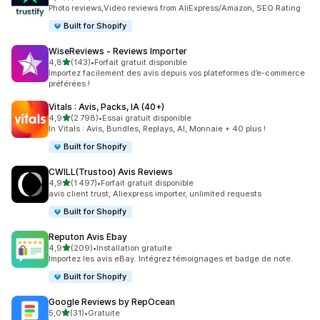
410 avis au total
Photo reviews,Video reviews from AliExpress/Amazon, SEO Rating
Built for Shopify
WiseReviews ‑ Reviews Importer
étoile(s) sur 5
4,8
(143)
•
Forfait gratuit disponible
143 avis au total
Importez facilement des avis depuis vos plateformes d’e-commerce
préférées !
Vitals : Avis, Packs, IA (40+)
étoile(s) sur 5
4,9
(2 798)
•
Essai gratuit disponible
2798 avis au total
In Vitals : Avis, Bundles, Replays, AI, Monnaie + 40 plus !
Built for Shopify
CWILL(Trustoo) Avis Reviews
étoile(s) sur 5
4,9
(1 497)
•
Forfait gratuit disponible
1497 avis au total
avis client trust, Aliexpress importer, unlimited requests
Built for Shopify
Reputon Avis Ebay
étoile(s) sur 5
4,9
(209)
•
Installation gratuite
209 avis au total
Importez les avis eBay. Intégrez témoignages et badge de note.
Built for Shopify
Google Reviews by RepOcean
étoile(s) sur 5
5,0
(31)
•
Gratuite
31 avis au total