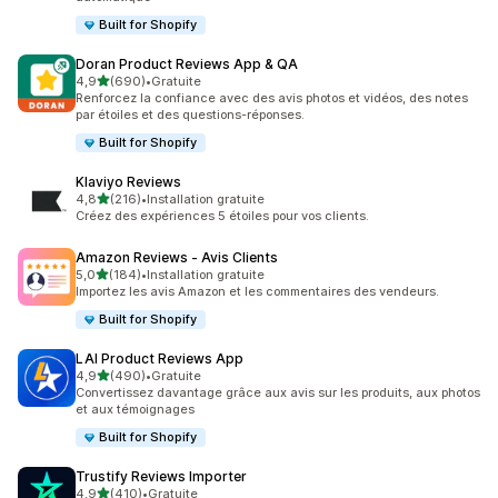
Built for Shopify
Doran Product Reviews App & QA
étoile(s) sur 5
4,9
(690)
•
Gratuite
690 avis au total
Renforcez la confiance avec des avis photos et vidéos, des notes
par étoiles et des questions-réponses.
Built for Shopify
Klaviyo Reviews
étoile(s) sur 5
4,8
(216)
•
Installation gratuite
216 avis au total
Créez des expériences 5 étoiles pour vos clients.
Amazon Reviews ‑ Avis Clients
étoile(s) sur 5
5,0
(184)
•
Installation gratuite
184 avis au total
Importez les avis Amazon et les commentaires des vendeurs.
Built for Shopify
LAI Product Reviews App
étoile(s) sur 5
4,9
(490)
•
Gratuite
490 avis au total
Convertissez davantage grâce aux avis sur les produits, aux photos
et aux témoignages
Built for Shopify
Trustify Reviews Importer
étoile(s) sur 5
4,9
(410)
•
Gratuite