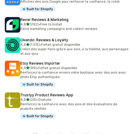
Affichez des avis Google pour renforcer la confiance, la crédi
Built for Shopify
Revie: Reviews & Marketing
étoile(s) sur 5
4,8
(292)
•
Free to install
292 avis au total
Send marketing campaigns and collect reviews
Okendo: Reviews & Loyalty
étoile(s) sur 5
4,9
(1 315)
•
Forfait gratuit disponible
1315 avis au total
Créez des super-fans grâce aux avis, à la fidélité, aux parrainages
et aux quiz
Etsy Reviews Importer
étoile(s) sur 5
4,9
(99)
•
Forfait gratuit disponible
99 avis au total
Renforcez la confiance envers votre boutique avec des avis avec
photo Etsy authentiques
Built for Shopify
Trustyy Product Reviews App
étoile(s) sur 5
4,8
(29)
•
Gratuite
29 avis au total
Renforcez la confiance avec des avis et des évaluations de
produits vérifiés
Built for Shopify