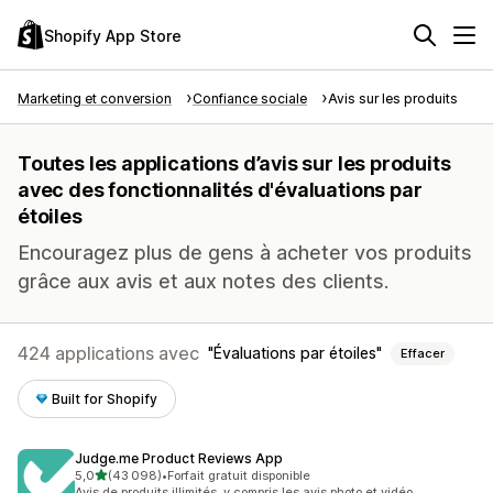
Shopify App Store
Marketing et conversion
Confiance sociale
Avis sur les produits
Toutes les applications d’avis sur les produits
avec des fonctionnalités d'évaluations par
étoiles
Encouragez plus de gens à acheter vos produits
grâce aux avis et aux notes des clients.
424 applications avec
Évaluations par étoiles
Effacer
Built for Shopify
Judge.me Product Reviews App
étoile(s) sur 5
5,0
(43 098)
•
Forfait gratuit disponible
43098 avis au total
Avis de produits illimités, y compris les avis photo et vidéo