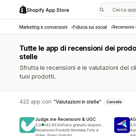
Shopify App Store
Marketing e conversioni
Fiducia sui social
Recensioni 
Tutte le app di recensioni dei prodot
stelle
Sfrutta le recensioni e le valutazioni dei c
tuoi prodotti.
422 app con
Valutazioni in stelle
Cancella
Judge.me Recensioni & UGC
AG
stelle su 5
5,0
(42.953)
•
Piano gratuito disponibile
5,0
42953 recensioni totali
298
Recensioni Prodotti Illimitate, Foto e
Aum
Video. Piano Gratuito
aut