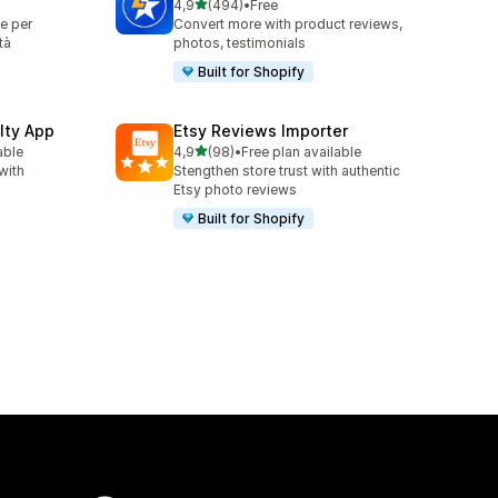
stelle su 5
4,9
(494)
•
Free
494 recensioni totali
e per
Convert more with product reviews,
tà
photos, testimonials
Built for Shopify
lty App
Etsy Reviews Importer
stelle su 5
able
4,9
(98)
•
Free plan available
98 recensioni totali
with
Stengthen store trust with authentic
Etsy photo reviews
Built for Shopify