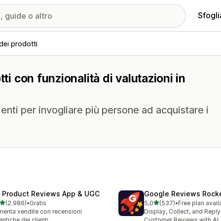
Sfogli
dei prodotti
ti con funzionalità di valutazioni in
lienti per invogliare più persone ad acquistare i
 Product Reviews App & UGC
Google Reviews Rock
stelle su 5
stelle su 5
(2.986)
•
Gratis
5,0
(537)
•
Free plan avail
6 recensioni totali
537 recensioni totali
enta vendite con recensioni
Display, Collect, and Repl
entiche dei clienti.
Customer Reviews with AI.