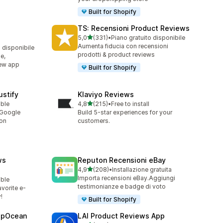
Built for Shopify
TS: Recensioni Product Reviews
stelle su 5
5,0
(331)
•
Piano gratuito disponibile
331 recensioni totali
Aumenta fiducia con recensioni
o disponibile
prodotti & product reviews
e,
iew app
Built for Shopify
stify
Klaviyo Reviews
stelle su 5
able
4,8
(215)
•
Free to install
215 recensioni totali
 Google
Build 5-star experiences for your
ion
customers.
ws
Reputon Recensioni eBay
stelle su 5
4,9
(208)
•
Installazione gratuita
208 recensioni totali
Importa recensioni eBay.Aggiungi
able
testimonianze e badge di voto
vorite e-
!
Built for Shopify
epOcean
LAI Product Reviews App