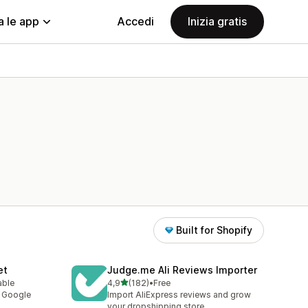
a le app
Accedi
Inizia gratis
Built for Shopify
et
Judge.me Ali Reviews Importer
stelle su 5
able
4,9
(182)
•
Free
182 recensioni totali
y Google
Import AliExpress reviews and grow
your dropshipping store