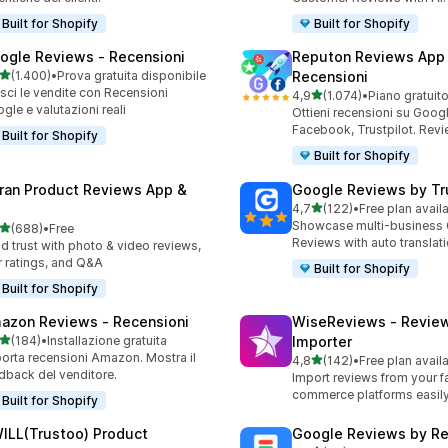
Built for Shopify
Built for Shopify
ogle Reviews ‑ Recensioni
Reputon Reviews App
stelle su 5
(1.400)
•
Prova gratuita disponibile
Recensioni
0 recensioni totali
sci le vendite con Recensioni
stelle su 5
4,9
(1.074)
•
Piano gratuit
1074 recensioni totali
gle e valutazioni reali
Ottieni recensioni su Googl
Facebook, Trustpilot. Rev
Built for Shopify
Built for Shopify
ran Product Reviews App &
Google Reviews by Tru
stelle su 5
4,7
(122)
•
Free plan avail
122 recensioni totali
Showcase multi-business
stelle su 5
(688)
•
Free
 recensioni totali
Reviews with auto translat
ld trust with photo & video reviews,
r ratings, and Q&A
Built for Shopify
Built for Shopify
azon Reviews ‑ Recensioni
WiseReviews ‑ Revie
stelle su 5
(184)
•
Installazione gratuita
Importer
 recensioni totali
orta recensioni Amazon. Mostra il
stelle su 5
4,8
(142)
•
Free plan avail
142 recensioni totali
dback del venditore.
Import reviews from your fa
commerce platforms easily
Built for Shopify
ILL(Trustoo) Product
Google Reviews by R