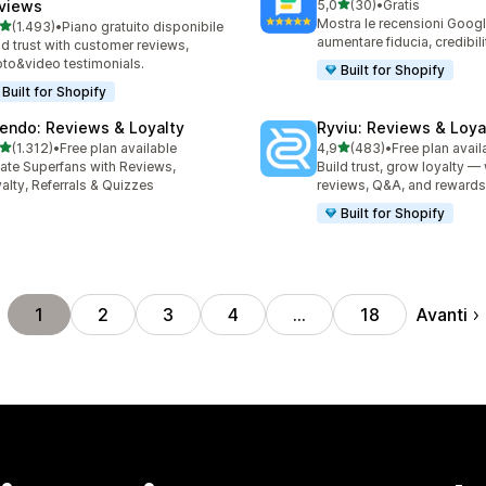
stelle su 5
views
5,0
(30)
•
Gratis
30 recensioni totali
Mostra le recensioni Googl
stelle su 5
(1.493)
•
Piano gratuito disponibile
3 recensioni totali
aumentare fiducia, credibili
ld trust with customer reviews,
to&video testimonials.
Built for Shopify
Built for Shopify
endo: Reviews & Loyalty
Ryviu: Reviews & Loya
stelle su 5
stelle su 5
(1.312)
•
Free plan available
4,9
(483)
•
Free plan avail
2 recensioni totali
483 recensioni totali
ate Superfans with Reviews,
Build trust, grow loyalty — 
alty, Referrals & Quizzes
reviews, Q&A, and rewards
Built for Shopify
Avanti
1
2
3
4
…
18