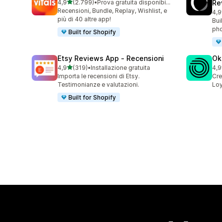
stelle su 5
4,9
(2.799)
•
Prova gratuita disponibile
Re
2799 recensioni totali
Recensioni, Bundle, Replay, Wishlist, e
4,9
149
più di 40 altre app!
Bui
pho
Built for Shopify
Etsy Reviews App ‑ Recensioni
Ok
stelle su 5
4,9
(319)
•
Installazione gratuita
4,9
319 recensioni totali
131
Importa le recensioni di Etsy.
Cre
Testimonianze e valutazioni.
Loy
Built for Shopify