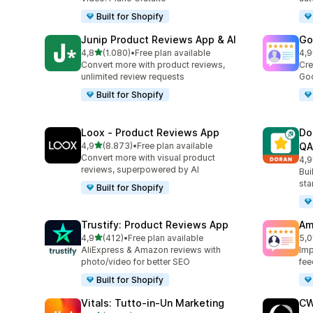
Built for Shopify
Junip Product Reviews App & AI
Go
stelle su 5
4,8
(1.080)
•
Free plan available
4,9
1080 recensioni totali
140
Convert more with product reviews,
Cre
unlimited review requests
Goo
Built for Shopify
Loox ‑ Product Reviews App
Do
stelle su 5
4,9
(8.873)
•
Free plan available
QA
8873 recensioni totali
Convert more with visual product
4,9
688
reviews, superpowered by AI
Bui
sta
Built for Shopify
Trustify: Product Reviews App
Am
stelle su 5
4,9
(412)
•
Free plan available
5,0
412 recensioni totali
184
AliExpress & Amazon reviews with
Imp
photo/video for better SEO
fee
Built for Shopify
Vitals: Tutto‑in‑Un Marketing
CW