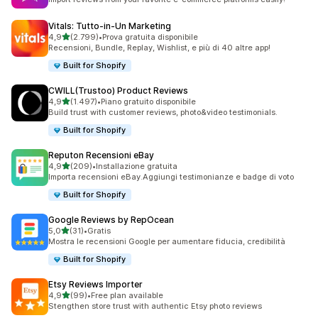
Vitals: Tutto‑in‑Un Marketing
stelle su 5
4,9
(2.799)
•
Prova gratuita disponibile
2799 recensioni totali
Recensioni, Bundle, Replay, Wishlist, e più di 40 altre app!
Built for Shopify
CWILL(Trustoo) Product Reviews
stelle su 5
4,9
(1.497)
•
Piano gratuito disponibile
1497 recensioni totali
Build trust with customer reviews, photo&video testimonials.
Built for Shopify
Reputon Recensioni eBay
stelle su 5
4,9
(209)
•
Installazione gratuita
209 recensioni totali
Importa recensioni eBay.Aggiungi testimonianze e badge di voto
Built for Shopify
Google Reviews by RepOcean
stelle su 5
5,0
(31)
•
Gratis
31 recensioni totali
Mostra le recensioni Google per aumentare fiducia, credibilità
Built for Shopify
Etsy Reviews Importer
stelle su 5
4,9
(99)
•
Free plan available
99 recensioni totali
Stengthen store trust with authentic Etsy photo reviews