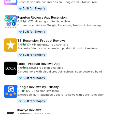
Cresci le vendite con Recensioni Google e valutazioni reali
Built for Shopify
Reputon Reviews App Recensioni
stelle su 5
4,9
(1.075)
•
Piano gratuito disponibile
1075 recensioni totali
Ottieni recensioni su Google, Facebook, Trustpilot. Review app
Built for Shopify
TS: Recensioni Product Reviews
stelle su 5
4,9
(334)
•
Piano gratuito disponibile
334 recensioni totali
Aumenta fiducia con recensioni prodotti & product reviews
Built for Shopify
Loox ‑ Product Reviews App
stelle su 5
4,9
(8.892)
•
Free plan available
8892 recensioni totali
Convert more with visual product reviews, superpowered by AI
Built for Shopify
Google Reviews by Trustify
stelle su 5
4,7
(122)
•
Free plan available
122 recensioni totali
Showcase multi-business Google Reviews with auto translation
Built for Shopify
Klaviyo Reviews
stelle su 5