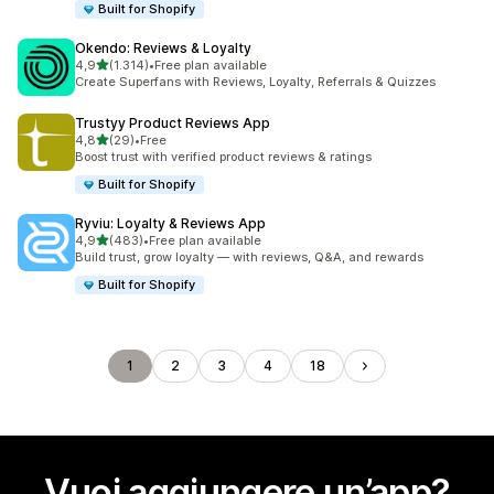
Built for Shopify
Okendo: Reviews & Loyalty
stelle su 5
4,9
(1.314)
•
Free plan available
1314 recensioni totali
Create Superfans with Reviews, Loyalty, Referrals & Quizzes
Trustyy Product Reviews App
stelle su 5
4,8
(29)
•
Free
29 recensioni totali
Boost trust with verified product reviews & ratings
Built for Shopify
Ryviu: Loyalty & Reviews App
stelle su 5
4,9
(483)
•
Free plan available
483 recensioni totali
Build trust, grow loyalty — with reviews, Q&A, and rewards
Built for Shopify
1
2
3
4
18
Vuoi aggiungere un’app?