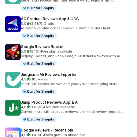
Recensioni Prodotti Illimitate, Foto e Video. Piano Gratuito
Built for Shopify
AG Product Reviews App & UGC
stelle su 5
5,0
(2.987)
•
Gratis
2987 recensioni totali
Aumenta vendite con recensioni autentiche dei clienti.
Built for Shopify
Google Reviews Rocket
stelle su 5
5,0
(540)
•
Free plan available
540 recensioni totali
Display, Collect, and Reply Google Customer Reviews with AI.
Built for Shopify
Judge.me Ali Reviews Importer
stelle su 5
4,9
(185)
•
Free
185 recensioni totali
Import AliExpress reviews and grow your dropshipping store
Built for Shopify
Junip Product Reviews App & AI
stelle su 5
4,8
(1.080)
•
Free plan available
1080 recensioni totali
Convert more with product reviews, unlimited review requests
Built for Shopify
Google Reviews ‑ Recensioni
stelle su 5
4,9
(1.404)
•
Prova gratuita disponibile
1404 recensioni totali