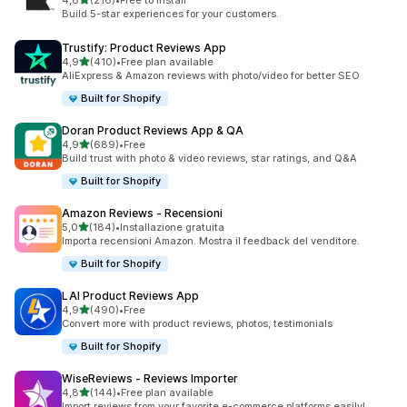
4,8
(216)
•
Free to install
216 recensioni totali
Build 5-star experiences for your customers.
Trustify: Product Reviews App
stelle su 5
4,9
(410)
•
Free plan available
410 recensioni totali
AliExpress & Amazon reviews with photo/video for better SEO
Built for Shopify
Doran Product Reviews App & QA
stelle su 5
4,9
(689)
•
Free
689 recensioni totali
Build trust with photo & video reviews, star ratings, and Q&A
Built for Shopify
Amazon Reviews ‑ Recensioni
stelle su 5
5,0
(184)
•
Installazione gratuita
184 recensioni totali
Importa recensioni Amazon. Mostra il feedback del venditore.
Built for Shopify
LAI Product Reviews App
stelle su 5
4,9
(490)
•
Free
490 recensioni totali
Convert more with product reviews, photos, testimonials
Built for Shopify
WiseReviews ‑ Reviews Importer
stelle su 5
4,8
(144)
•
Free plan available
144 recensioni totali
Import reviews from your favorite e-commerce platforms easily!