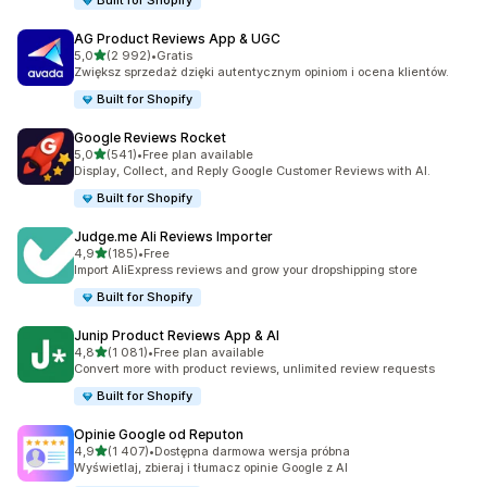
Built for Shopify
AG Product Reviews App & UGC
na 5 gwiazdek
5,0
(2 992)
•
Gratis
Łączna liczba recenzji: 2992
Zwiększ sprzedaż dzięki autentycznym opiniom i ocena klientów.
Built for Shopify
Google Reviews Rocket
na 5 gwiazdek
5,0
(541)
•
Free plan available
Łączna liczba recenzji: 541
Display, Collect, and Reply Google Customer Reviews with AI.
Built for Shopify
Judge.me Ali Reviews Importer
na 5 gwiazdek
4,9
(185)
•
Free
Łączna liczba recenzji: 185
Import AliExpress reviews and grow your dropshipping store
Built for Shopify
Junip Product Reviews App & AI
na 5 gwiazdek
4,8
(1 081)
•
Free plan available
Łączna liczba recenzji: 1081
Convert more with product reviews, unlimited review requests
Built for Shopify
Opinie Google od Reputon
na 5 gwiazdek
4,9
(1 407)
•
Dostępna darmowa wersja próbna
Łączna liczba recenzji: 1407
Wyświetlaj, zbieraj i tłumacz opinie Google z AI