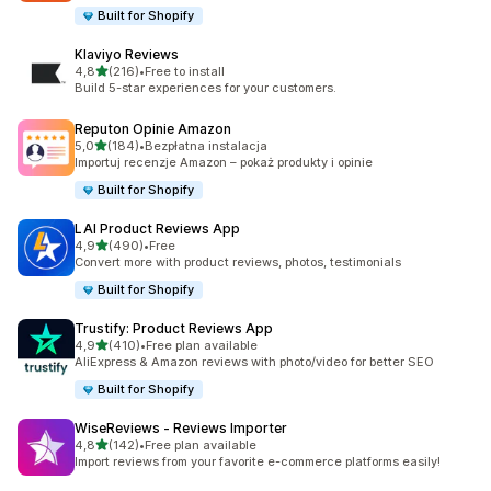
Built for Shopify
Klaviyo Reviews
na 5 gwiazdek
4,8
(216)
•
Free to install
Łączna liczba recenzji: 216
Build 5-star experiences for your customers.
Reputon Opinie Amazon
na 5 gwiazdek
5,0
(184)
•
Bezpłatna instalacja
Łączna liczba recenzji: 184
Importuj recenzje Amazon – pokaż produkty i opinie
Built for Shopify
LAI Product Reviews App
na 5 gwiazdek
4,9
(490)
•
Free
Łączna liczba recenzji: 490
Convert more with product reviews, photos, testimonials
Built for Shopify
Trustify: Product Reviews App
na 5 gwiazdek
4,9
(410)
•
Free plan available
Łączna liczba recenzji: 410
AliExpress & Amazon reviews with photo/video for better SEO
Built for Shopify
WiseReviews ‑ Reviews Importer
na 5 gwiazdek
4,8
(142)
•
Free plan available
Łączna liczba recenzji: 142
Import reviews from your favorite e-commerce platforms easily!