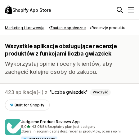
Shopify App Store
Marketing i konwersja
Zaufanie społeczne
Recenzje produktu
Wszystkie aplikacje obsługujące recenzje
produktów z funkcjami liczba gwiazdek
Wykorzystaj opinie i oceny klientów, aby
zachęcić kolejne osoby do zakupu.
423 aplikacje(-i) z
Liczba gwiazdek
Wyczyść
Built for Shopify
Judge.me Product Reviews App
na 5 gwiazdek
5,0
(43 088)
•
Bezpłatny plan jest dostępny
Łączna liczba recenzji: 43088
Zbieraj nieograniczoną ilość recenzji produktów, ocen i opinii