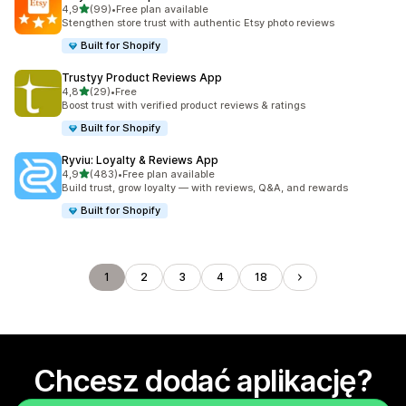
na 5 gwiazdek
4,9
(99)
•
Free plan available
Łączna liczba recenzji: 99
Stengthen store trust with authentic Etsy photo reviews
Built for Shopify
Trustyy Product Reviews App
na 5 gwiazdek
4,8
(29)
•
Free
Łączna liczba recenzji: 29
Boost trust with verified product reviews & ratings
Built for Shopify
Ryviu: Loyalty & Reviews App
na 5 gwiazdek
4,9
(483)
•
Free plan available
Łączna liczba recenzji: 483
Build trust, grow loyalty — with reviews, Q&A, and rewards
Built for Shopify
1
2
3
4
18
Chcesz dodać aplikację?