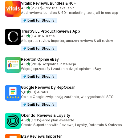
Vitals: Reviews, Bundles & 40+
na 5 gwiazdek
4,9
(2 797)
•
Free trial available
Łączna liczba recenzji: 2797
Add reviews, bundles & 40+ marketing tools, all in one app
Built for Shopify
TrustWILL Product Reviews App
na 5 gwiazdek
4,9
(1 498)
•
Gratis
Łączna liczba recenzji: 1498
Aliexpress review importer, amazon reviews & ali review
Built for Shopify
Reputon Opinie eBay
na 5 gwiazdek
4,9
(209)
•
Bezpłatna instalacja
Łączna liczba recenzji: 209
Więcej sprzedaży i zaufania dzięki opiniom eBay
Built for Shopify
Google Reviews by RepOcean
na 5 gwiazdek
5,0
(31)
•
Gratis
Łączna liczba recenzji: 31
Opinie Google zwiększają zaufanie, wiarygodność i SEO
Built for Shopify
Okendo: Reviews & Loyalty
na 5 gwiazdek
4,9
(1 315)
•
Free plan available
Łączna liczba recenzji: 1315
Create Superfans with Reviews, Loyalty, Referrals & Quizzes
Etsy Reviews Importer