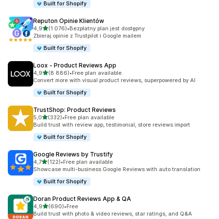
Built for Shopify
Reputon Opinie Klientów
na 5 gwiazdek
4,9
(1 076)
•
Bezpłatny plan jest dostępny
Łączna liczba recenzji: 1076
Zbieraj opinie z Trustpilot i Google mailem
Built for Shopify
Loox ‑ Product Reviews App
na 5 gwiazdek
4,9
(8 886)
•
Free plan available
Łączna liczba recenzji: 8886
Convert more with visual product reviews, superpowered by AI
Built for Shopify
TrustShop: Product Reviews
na 5 gwiazdek
5,0
(332)
•
Free plan available
Łączna liczba recenzji: 332
Build trust with review app, testimonial, store reviews import
Built for Shopify
Google Reviews by Trustify
na 5 gwiazdek
4,7
(122)
•
Free plan available
Łączna liczba recenzji: 122
Showcase multi-business Google Reviews with auto translation
Built for Shopify
Doran Product Reviews App & QA
na 5 gwiazdek
4,9
(690)
•
Free
Łączna liczba recenzji: 690
Build trust with photo & video reviews, star ratings, and Q&A