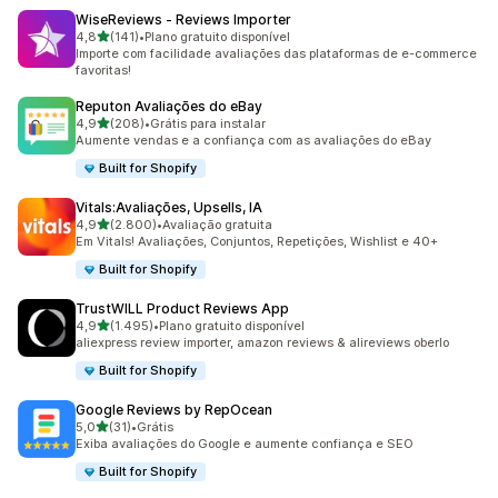
WiseReviews ‑ Reviews Importer
de 5 estrelas
4,8
(141)
•
Plano gratuito disponível
141 avaliações ao todo
Importe com facilidade avaliações das plataformas de e-commerce
favoritas!
Reputon Avaliações do eBay
de 5 estrelas
4,9
(208)
•
Grátis para instalar
208 avaliações ao todo
Aumente vendas e a confiança com as avaliações do eBay
Built for Shopify
Vitals:Avaliações, Upsells, IA
de 5 estrelas
4,9
(2.800)
•
Avaliação gratuita
2800 avaliações ao todo
Em Vitals! Avaliações, Conjuntos, Repetições, Wishlist e 40+
Built for Shopify
TrustWILL Product Reviews App
de 5 estrelas
4,9
(1.495)
•
Plano gratuito disponível
1495 avaliações ao todo
aliexpress review importer, amazon reviews & alireviews oberlo
Built for Shopify
Google Reviews by RepOcean
de 5 estrelas
5,0
(31)
•
Grátis
31 avaliações ao todo
Exiba avaliações do Google e aumente confiança e SEO
Built for Shopify