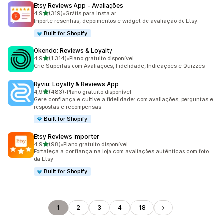
Etsy Reviews App ‑ Avaliações
de 5 estrelas
4,9
(319)
•
Grátis para instalar
319 avaliações ao todo
Importe resenhas, depoimentos e widget de avaliação do Etsy.
Built for Shopify
Okendo: Reviews & Loyalty
de 5 estrelas
4,9
(1.314)
•
Plano gratuito disponível
1314 avaliações ao todo
Crie Superfãs com Avaliações, Fidelidade, Indicações e Quizzes
Ryviu: Loyalty & Reviews App
de 5 estrelas
4,9
(483)
•
Plano gratuito disponível
483 avaliações ao todo
Gere confiança e cultive a fidelidade: com avaliações, perguntas e
respostas e recompensas
Built for Shopify
Etsy Reviews Importer
de 5 estrelas
4,9
(98)
•
Plano gratuito disponível
98 avaliações ao todo
Fortaleça a confiança na loja com avaliações autênticas com foto
da Etsy
Built for Shopify
1
2
3
4
18