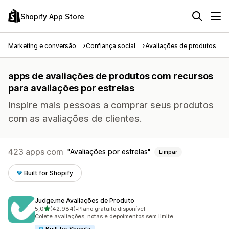
Shopify App Store
Marketing e conversão
Confiança social
Avaliações de produtos
apps de avaliações de produtos com recursos
para avaliações por estrelas
Inspire mais pessoas a comprar seus produtos
com as avaliações de clientes.
423 apps com
Avaliações por estrelas
Limpar
Built for Shopify
Judge.me Avaliações de Produto
de 5 estrelas
5,0
(42.984)
•
Plano gratuito disponível
42984 avaliações ao todo
Colete avaliações, notas e depoimentos sem limite