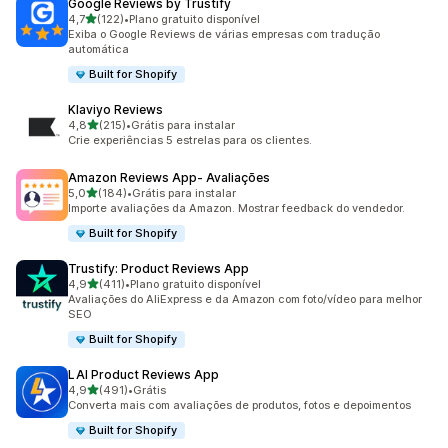
Google Reviews by Trustify
de 5 estrelas
4,7
(122)
•
Plano gratuito disponível
122 avaliações ao todo
Exiba o Google Reviews de várias empresas com tradução
automática
Built for Shopify
Klaviyo Reviews
de 5 estrelas
4,8
(215)
•
Grátis para instalar
215 avaliações ao todo
Crie experiências 5 estrelas para os clientes.
Amazon Reviews App‑ Avaliações
de 5 estrelas
5,0
(184)
•
Grátis para instalar
184 avaliações ao todo
Importe avaliações da Amazon. Mostrar feedback do vendedor.
Built for Shopify
Trustify: Product Reviews App
de 5 estrelas
4,9
(411)
•
Plano gratuito disponível
411 avaliações ao todo
Avaliações do AliExpress e da Amazon com foto/vídeo para melhor
SEO
Built for Shopify
LAI Product Reviews App
de 5 estrelas
4,9
(491)
•
Grátis
491 avaliações ao todo
Converta mais com avaliações de produtos, fotos e depoimentos
Built for Shopify