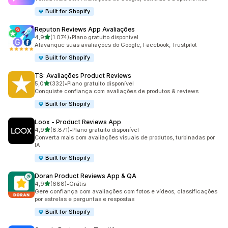
Built for Shopify
Reputon Reviews App Avaliações
de 5 estrelas
4,9
(1.074)
•
Plano gratuito disponível
1074 avaliações ao todo
Alavanque suas avaliações do Google, Facebook, Trustpilot
Built for Shopify
TS: Avaliações Product Reviews
de 5 estrelas
5,0
(332)
•
Plano gratuito disponível
332 avaliações ao todo
Conquiste confiança com avaliações de produtos & reviews
Built for Shopify
Loox ‑ Product Reviews App
de 5 estrelas
4,9
(8.871)
•
Plano gratuito disponível
8871 avaliações ao todo
Converta mais com avaliações visuais de produtos, turbinadas por
IA
Built for Shopify
Doran Product Reviews App & QA
de 5 estrelas
4,9
(688)
•
Grátis
688 avaliações ao todo
Gere confiança com avaliações com fotos e vídeos, classificações
por estrelas e perguntas e respostas
Built for Shopify