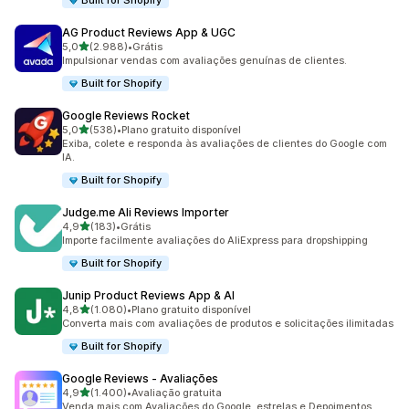
Built for Shopify
AG Product Reviews App & UGC
de 5 estrelas
5,0
(2.988)
•
Grátis
2988 avaliações ao todo
Impulsionar vendas com avaliações genuínas de clientes.
Built for Shopify
Google Reviews Rocket
de 5 estrelas
5,0
(538)
•
Plano gratuito disponível
538 avaliações ao todo
Exiba, colete e responda às avaliações de clientes do Google com
IA.
Built for Shopify
Judge.me Ali Reviews Importer
de 5 estrelas
4,9
(183)
•
Grátis
183 avaliações ao todo
Importe facilmente avaliações do AliExpress para dropshipping
Built for Shopify
Junip Product Reviews App & AI
de 5 estrelas
4,8
(1.080)
•
Plano gratuito disponível
1080 avaliações ao todo
Converta mais com avaliações de produtos e solicitações ilimitadas
Built for Shopify
Google Reviews ‑ Avaliações
de 5 estrelas
4,9
(1.400)
•
Avaliação gratuita
1400 avaliações ao todo
Venda mais com Avaliações do Google, estrelas e Depoimentos