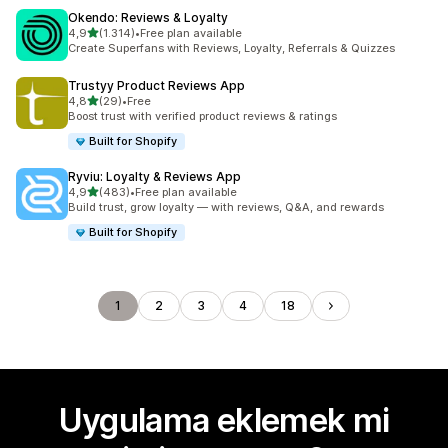
Okendo: Reviews & Loyalty
5 yıldız üzerinden
4,9
(1.314)
•
Free plan available
toplam 1314 değerlendirme
Create Superfans with Reviews, Loyalty, Referrals & Quizzes
Trustyy Product Reviews App
5 yıldız üzerinden
4,8
(29)
•
Free
toplam 29 değerlendirme
Boost trust with verified product reviews & ratings
Built for Shopify
Ryviu: Loyalty & Reviews App
5 yıldız üzerinden
4,9
(483)
•
Free plan available
toplam 483 değerlendirme
Build trust, grow loyalty — with reviews, Q&A, and rewards
Built for Shopify
1
2
3
4
18
Uygulama eklemek mi