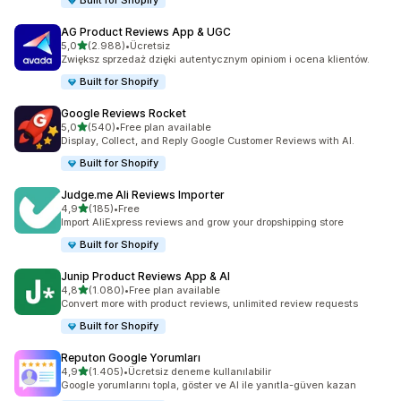
Built for Shopify
AG Product Reviews App & UGC
5 yıldız üzerinden
5,0
(2.988)
•
Ücretsiz
toplam 2988 değerlendirme
Zwiększ sprzedaż dzięki autentycznym opiniom i ocena klientów.
Built for Shopify
Google Reviews Rocket
5 yıldız üzerinden
5,0
(540)
•
Free plan available
toplam 540 değerlendirme
Display, Collect, and Reply Google Customer Reviews with AI.
Built for Shopify
Judge.me Ali Reviews Importer
5 yıldız üzerinden
4,9
(185)
•
Free
toplam 185 değerlendirme
Import AliExpress reviews and grow your dropshipping store
Built for Shopify
Junip Product Reviews App & AI
5 yıldız üzerinden
4,8
(1.080)
•
Free plan available
toplam 1080 değerlendirme
Convert more with product reviews, unlimited review requests
Built for Shopify
Reputon Google Yorumları
5 yıldız üzerinden
4,9
(1.405)
•
Ücretsiz deneme kullanılabilir
toplam 1405 değerlendirme
Google yorumlarını topla, göster ve AI ile yanıtla-güven kazan