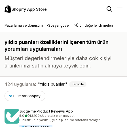
Shopify App Store
Pazarlama ve dönüşüm
Sosyal güven
Ürün değerlendirmeleri
yıldız puanları özelliklerini içeren tüm ürün
yorumları uygulamaları
Müşteri değerlendirmeleriyle daha çok kişiyi
ürünlerinizi satın almaya teşvik edin.
424 uygulama:
Yıldız puanları
Temizle
Built for Shopify
Judge.me Product Reviews App
5 yıldız üzerinden
5,0
(43.100)
•
Ücretsiz plan mevcut
toplam 43100 değerlendirme
Sınırsız ürün yorumu, yıldız puanı ve referans toplayın.