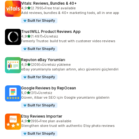
Vitals: Reviews, Bundles & 40+
5 yıldız üzerinden
4,9
(2.799)
•
Free trial available
toplam 2799 değerlendirme
Add reviews, bundles & 40+ marketing tools, all in one app
Built for Shopify
TrustWILL Product Reviews App
5 yıldız üzerinden
4,9
(1.497)
•
Ücretsiz
toplam 1497 değerlendirme
Formerly Trustoo: build trust with customer video reviews
Built for Shopify
Reputon eBay Yorumları
5 yıldız üzerinden
4,9
(209)
•
Ücretsiz yükleme
toplam 209 değerlendirme
eBay yorumlarıyla satışları artırın, alıcı güvenini güçlendiri
Built for Shopify
Google Reviews by RepOcean
5 yıldız üzerinden
5,0
(31)
•
Ücretsiz
toplam 31 değerlendirme
Güven, itibar ve SEO için Google yorumlarını gösterin
Built for Shopify
Etsy Reviews Importer
5 yıldız üzerinden
4,9
(99)
•
Free plan available
toplam 99 değerlendirme
Stengthen store trust with authentic Etsy photo reviews
Built for Shopify