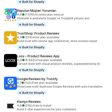
Built for Shopify
Reputon Müşteri Yorumları
5 yıldız üzerinden
4,9
(1.075)
•
Ücretsiz plan mevcut
toplam 1075 değerlendirme
Otomatik e-postalarla Google ve Trustpilot yorumu alın
Built for Shopify
TrustShop: Product Reviews
5 yıldız üzerinden
4,9
(334)
•
Free plan available
toplam 334 değerlendirme
Build trust with review app, testimonial, store reviews import
Built for Shopify
Loox ‑ Product Reviews App
5 yıldız üzerinden
4,9
(8.892)
•
Free plan available
toplam 8892 değerlendirme
Convert more with visual product reviews, superpowered by AI
Built for Shopify
Google Reviews by Trustify
5 yıldız üzerinden
4,7
(122)
•
Free plan available
toplam 122 değerlendirme
Showcase multi-business Google Reviews with auto translation
Built for Shopify
Klaviyo Reviews
5 yıldız üzerinden
4,8
(216)
•
Free to install
toplam 216 değerlendirme
Build 5-star experiences for your customers.