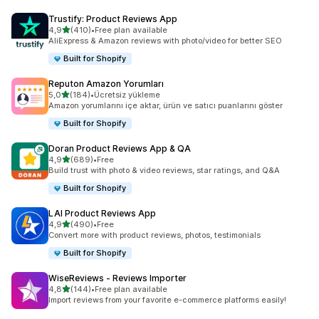
Trustify: Product Reviews App
5 yıldız üzerinden
4,9
(410)
•
Free plan available
toplam 410 değerlendirme
AliExpress & Amazon reviews with photo/video for better SEO
Built for Shopify
Reputon Amazon Yorumları
5 yıldız üzerinden
5,0
(184)
•
Ücretsiz yükleme
toplam 184 değerlendirme
Amazon yorumlarını içe aktar, ürün ve satıcı puanlarını göster
Built for Shopify
Doran Product Reviews App & QA
5 yıldız üzerinden
4,9
(689)
•
Free
toplam 689 değerlendirme
Build trust with photo & video reviews, star ratings, and Q&A
Built for Shopify
LAI Product Reviews App
5 yıldız üzerinden
4,9
(490)
•
Free
toplam 490 değerlendirme
Convert more with product reviews, photos, testimonials
Built for Shopify
WiseReviews ‑ Reviews Importer
5 yıldız üzerinden
4,8
(144)
•
Free plan available
toplam 144 değerlendirme
Import reviews from your favorite e-commerce platforms easily!