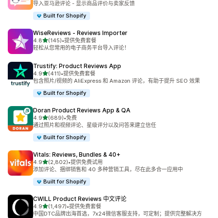
导入亚马逊评论 - 显示商品评价与卖家反馈
Built for Shopify
WiseReviews ‑ Reviews Importer
星（满分 5 星）
4.8
(145)
•
提供免费套餐
总共 145 条评论
轻松从您常用的电子商务平台导入评论！
Trustify: Product Reviews App
星（满分 5 星）
4.9
(411)
•
提供免费套餐
总共 411 条评论
包含照片/视频的 AliExpress 和 Amazon 评论，有助于提升 SEO 效果
Built for Shopify
Doran Product Reviews App & QA
星（满分 5 星）
4.9
(689)
•
免费
总共 689 条评论
通过照片和视频评论、星级评分以及问答来建立信任
Built for Shopify
Vitals: Reviews, Bundles & 40+
星（满分 5 星）
4.9
(2,802)
•
提供免费试用
总共 2802 条评论
添加评论、捆绑销售和 40 多种营销工具，尽在此多合一应用中
Built for Shopify
CWILL Product Reviews 中文评论
星（满分 5 星）
4.9
(1,497)
•
提供免费套餐
总共 1497 条评论
中国DTC品牌出海首选，7x24微信客服支持，可定制；提供完整解决方