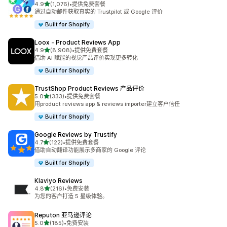
星（满分 5 星）
4.9
(1,076)
•
提供免费套餐
总共 1076 条评论
通过自动邮件获取真实的 Trustpilot 或 Google 评价
Built for Shopify
Loox ‑ Product Reviews App
星（满分 5 星）
4.9
(8,908)
•
提供免费套餐
总共 8908 条评论
借助 AI 赋能的视觉产品评价实现更多转化
Built for Shopify
TrustShop Product Reviews 产品评价
星（满分 5 星）
5.0
(333)
•
提供免费套餐
总共 333 条评论
用product reviews app & reviews importer建立客户信任
Built for Shopify
Google Reviews by Trustify
星（满分 5 星）
4.7
(122)
•
提供免费套餐
总共 122 条评论
借助自动翻译功能展示多商家的 Google 评论
Built for Shopify
Klaviyo Reviews
星（满分 5 星）
4.8
(216)
•
免费安装
总共 216 条评论
为您的客户打造 5 星级体验。
Reputon 亚马逊评论
星（满分 5 星）
5.0
(185)
•
免费安装
总共 185 条评论