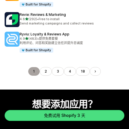
Built for Shopify
Revie: Reviews & Marketing
星（满分 5 星）
4.8
(292)
•
Free to install
总共 292 条评论
Send marketing campaigns and collect reviews
Ryviu: Loyalty & Reviews App
星（满分 5 星）
4.9
(483)
•
提供免费套餐
总共 483 条评论
利用评论、问答和奖励建立信任并提升忠诚度
Built for Shopify
1
2
3
4
18
想要添加应用？
免费试用 Shopify 3 天