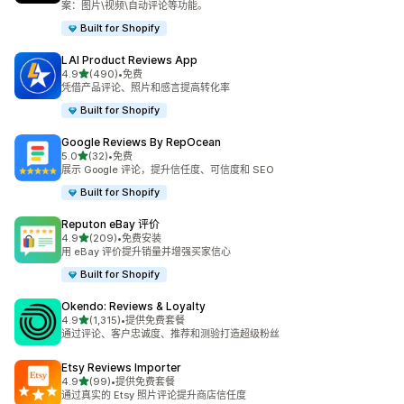
案：图片\视频\自动评论等功能。
Built for Shopify
LAI Product Reviews App
星（满分 5 星）
4.9
(490)
•
免费
总共 490 条评论
凭借产品评论、照片和感言提高转化率
Built for Shopify
Google Reviews By RepOcean
星（满分 5 星）
5.0
(32)
•
免费
总共 32 条评论
展示 Google 评论，提升信任度、可信度和 SEO
Built for Shopify
Reputon eBay 评价
星（满分 5 星）
4.9
(209)
•
免费安装
总共 209 条评论
用 eBay 评价提升销量并增强买家信心
Built for Shopify
Okendo: Reviews & Loyalty
星（满分 5 星）
4.9
(1,315)
•
提供免费套餐
总共 1315 条评论
通过评论、客户忠诚度、推荐和测验打造超级粉丝
Etsy Reviews Importer
星（满分 5 星）
4.9
(99)
•
提供免费套餐
总共 99 条评论
通过真实的 Etsy 照片评论提升商店信任度