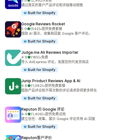
星（满分 5 星）
5.0
(2,992)
•
免费
总共 2992 条评论
通过真实的客户产品评论和评级推动销售
Built for Shopify
Google Reviews Rocket
星（满分 5 星）
5.0
(542)
•
提供免费套餐
总共 542 条评论
借助 AI 展示、收集和回复 Google 客户评论。
Built for Shopify
Judge.me Ali Reviews Importer
星（满分 5 星）
4.9
(185)
•
免费
总共 185 条评论
导入 AliExpress 评论，发展您的代发货商店
Built for Shopify
Junip Product Reviews App & AI
星（满分 5 星）
4.8
(1,082)
•
提供免费套餐
总共 1082 条评论
借助产品评论和不限次数的评论请求获得更多转化
Built for Shopify
Reputon 的 Google 评论
星（满分 5 星）
4.9
(1,406)
•
提供免费试用
总共 1406 条评论
建立信任：收集、展示 Google 评论并用 AI 回复
Built for Shopify
Reputon客户评价