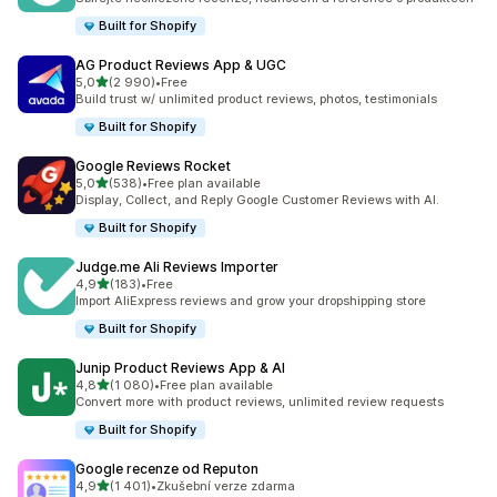
Built for Shopify
AG Product Reviews App & UGC
z 5 hvězd
5,0
(2 990)
•
Free
Celkový počet recenzí: 2990
Build trust w/ unlimited product reviews, photos, testimonials
Built for Shopify
Google Reviews Rocket
z 5 hvězd
5,0
(538)
•
Free plan available
Celkový počet recenzí: 538
Display, Collect, and Reply Google Customer Reviews with AI.
Built for Shopify
Judge.me Ali Reviews Importer
z 5 hvězd
4,9
(183)
•
Free
Celkový počet recenzí: 183
Import AliExpress reviews and grow your dropshipping store
Built for Shopify
Junip Product Reviews App & AI
z 5 hvězd
4,8
(1 080)
•
Free plan available
Celkový počet recenzí: 1080
Convert more with product reviews, unlimited review requests
Built for Shopify
Google recenze od Reputon
z 5 hvězd
4,9
(1 401)
•
Zkušební verze zdarma
Celkový počet recenzí: 1401