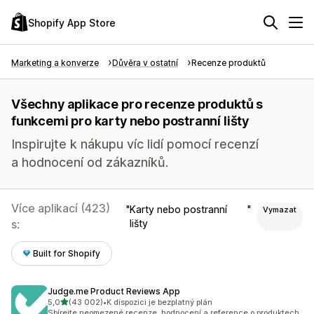
Shopify App Store
Marketing a konverze
Důvěra v ostatní
Recenze produktů
Všechny aplikace pro recenze produktů s
funkcemi pro karty nebo postranní lišty
Inspirujte k nákupu víc lidí pomocí recenzí
a hodnocení od zákazníků.
Více aplikací (423)
Karty nebo postranní
Vymazat
s:
lišty
Built for Shopify
Judge.me Product Reviews App
z 5 hvězd
5,0
(43 002)
•
K dispozici je bezplatný plán
Celkový počet recenzí: 43002
Sbírejte neomezené recenze, hodnocení a reference o produktech