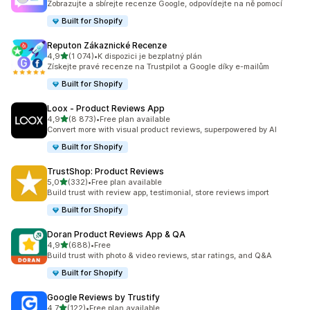
Zobrazujte a sbírejte recenze Google, odpovídejte na ně pomocí
Built for Shopify
Reputon Zákaznické Recenze
z 5 hvězd
4,9
(1 074)
•
K dispozici je bezplatný plán
Celkový počet recenzí: 1074
Získejte pravé recenze na Trustpilot a Google díky e-mailům
Built for Shopify
Loox ‑ Product Reviews App
z 5 hvězd
4,9
(8 873)
•
Free plan available
Celkový počet recenzí: 8873
Convert more with visual product reviews, superpowered by AI
Built for Shopify
TrustShop: Product Reviews
z 5 hvězd
5,0
(332)
•
Free plan available
Celkový počet recenzí: 332
Build trust with review app, testimonial, store reviews import
Built for Shopify
Doran Product Reviews App & QA
z 5 hvězd
4,9
(688)
•
Free
Celkový počet recenzí: 688
Build trust with photo & video reviews, star ratings, and Q&A
Built for Shopify
Google Reviews by Trustify
z 5 hvězd
4,7
(122)
•
Free plan available