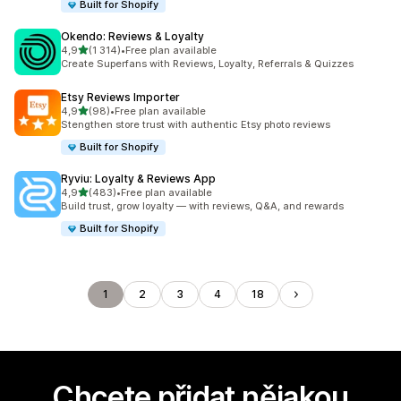
Built for Shopify
Okendo: Reviews & Loyalty
z 5 hvězd
4,9
(1 314)
•
Free plan available
Celkový počet recenzí: 1314
Create Superfans with Reviews, Loyalty, Referrals & Quizzes
Etsy Reviews Importer
z 5 hvězd
4,9
(98)
•
Free plan available
Celkový počet recenzí: 98
Stengthen store trust with authentic Etsy photo reviews
Built for Shopify
Ryviu: Loyalty & Reviews App
z 5 hvězd
4,9
(483)
•
Free plan available
Celkový počet recenzí: 483
Build trust, grow loyalty — with reviews, Q&A, and rewards
Built for Shopify
1
2
3
4
18
Chcete přidat nějakou