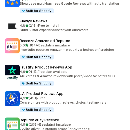
Celkový počet recenzí: 122
Showcase multi-business Google Reviews with auto translation
Built for Shopify
Klaviyo Reviews
z 5 hvězd
4,8
(215)
•
Free to install
Celkový počet recenzí: 215
Build 5-star experiences for your customers.
Recenze Amazon od Reputon
z 5 hvězd
5,0
(184)
•
Bezplatná instalace
Celkový počet recenzí: 184
Importujte recenze Amazon – produkty a hodnocení prodejce
Built for Shopify
Trustify: Product Reviews App
z 5 hvězd
4,9
(411)
•
Free plan available
Celkový počet recenzí: 411
AliExpress & Amazon reviews with photo/video for better SEO
Built for Shopify
LAI Product Reviews App
z 5 hvězd
4,9
(491)
•
Free
Celkový počet recenzí: 491
Convert more with product reviews, photos, testimonials
Built for Shopify
Reputon eBay Recenze
z 5 hvězd
4,9
(208)
•
Bezplatná instalace
Celkový počet recenzí: 208
Zvyšte důvěru a prodeje pomocí eBay recenzí