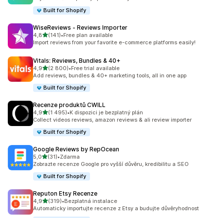
Built for Shopify
WiseReviews ‑ Reviews Importer
z 5 hvězd
4,8
(141)
•
Free plan available
Celkový počet recenzí: 141
Import reviews from your favorite e-commerce platforms easily!
Vitals: Reviews, Bundles & 40+
z 5 hvězd
4,9
(2 800)
•
Free trial available
Celkový počet recenzí: 2800
Add reviews, bundles & 40+ marketing tools, all in one app
Built for Shopify
Recenze produktů CWILL
z 5 hvězd
4,9
(1 495)
•
K dispozici je bezplatný plán
Celkový počet recenzí: 1495
Collect videos reviews, amazon reviews & ali review importer
Built for Shopify
Google Reviews by RepOcean
z 5 hvězd
5,0
(31)
•
Zdarma
Celkový počet recenzí: 31
Zobrazte recenze Google pro vyšší důvěru, kredibilitu a SEO
Built for Shopify
Reputon Etsy Recenze
z 5 hvězd
4,9
(319)
•
Bezplatná instalace
Celkový počet recenzí: 319
Automaticky importujte recenze z Etsy a budujte důvěryhodnost