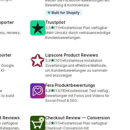
Betten Sie Facebook-Bewertungen ein.
Bewertung & Kommentare
Built for Shopify
mporter
Trustpilot
von 5 Sternen
3,5
(11)
•
Kostenloser Plan verfügbar
t
11 Rezensionen insgesamt
ss, reviews,
Mehr Umsatz durch vertrauenswürdige
Kundenbewertungen.
porter
Lipscore Product Reviews
von 5 Sternen
5,0
(101)
•
Kostenlose Installation
t
101 Rezensionen insgesamt
m Google
Zuverlässige und effektive Methode,
 KI-
um Kundenbewertungen zu sammeln
und anzuzeigen
Fera Produktbewertungs
von 5 Sternen
le
4,8
(1.978)
•
Kostenloser Test verfügbar
1978 Rezensionen insgesamt
to build
Bewertungen mit Fotos und Videos für
Social Proof & SEO.
t Reviews
Checkout Review — Conversion
von 5 Sternen
n verfügbar
5,0
(11)
•
Kostenloser Plan verfügbar
t
11 Rezensionen insgesamt
Kategorien,
Checkout-Conversion mit