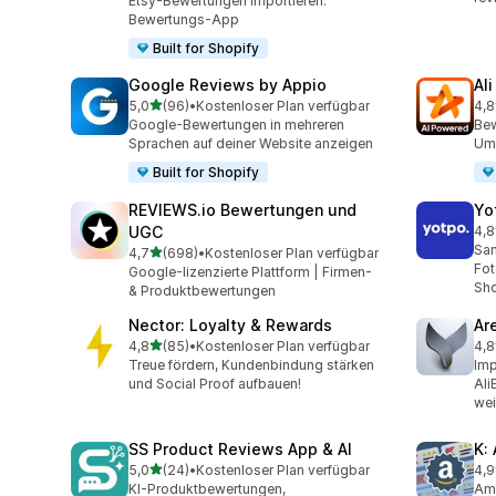
Etsy-Bewertungen importieren.
Bewertungs-App
Built for Shopify
Google Reviews by Appio
Al
von 5 Sternen
5,0
(96)
•
Kostenloser Plan verfügbar
4,8
96 Rezensionen insgesamt
138
Google-Bewertungen in mehreren
Bew
Sprachen auf deiner Website anzeigen
Ums
Built for Shopify
REVIEWS.io Bewertungen und
Yo
UGC
4,8
439
Sa
von 5 Sternen
4,7
(698)
•
Kostenloser Plan verfügbar
698 Rezensionen insgesamt
Fo
Google-lizenzierte Plattform | Firmen-
Sh
& Produktbewertungen
Nector: Loyalty & Rewards
Ar
von 5 Sternen
4,8
(85)
•
Kostenloser Plan verfügbar
4,8
85 Rezensionen insgesamt
197
Treue fördern, Kundenbindung stärken
Imp
und Social Proof aufbauen!
Ali
wei
SS Product Reviews App & AI
K:
von 5 Sternen
5,0
(24)
•
Kostenloser Plan verfügbar
4,9
24 Rezensionen insgesamt
37 
KI-Produktbewertungen,
Am