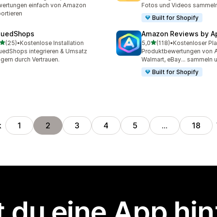
ertungen einfach von Amazon
Fotos und Videos sammel
ortieren
Built for Shopify
luedShops
Amazon Reviews by A
von 5 Sternen
von 5 Sternen
(25)
•
Kostenlose Installation
5,0
(118)
•
Kostenloser Pla
Rezensionen insgesamt
118 Rezensionen insgesam
uedShops integrieren & Umsatz
Produktbewertungen von 
igern durch Vertrauen.
Walmart, eBay... sammeln 
Built for Shopify
k
1
2
3
4
5
…
18
 du eine App hi