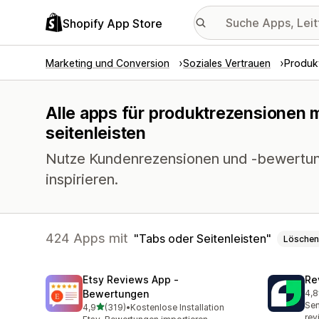
Shopify App Store
Marketing und Conversion
Soziales Vertrauen
Produk
Alle apps für produktrezensionen m
seitenleisten
Nutze Kundenrezensionen und -bewertu
inspirieren.
424 Apps mit
Tabs oder Seitenleisten
Löschen
Etsy Reviews App ‑
Re
Bewertungen
4,8
292
Sen
von 5 Sternen
4,9
(319)
•
Kostenlose Installation
319 Rezensionen insgesamt
rev