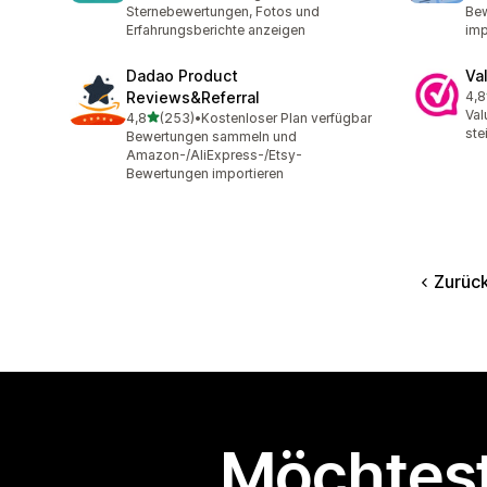
Sternebewertungen, Fotos und
Bew
Erfahrungsberichte anzeigen
imp
Dadao Product
Va
Reviews&Referral
4,8
25 
Val
von 5 Sternen
4,8
(253)
•
Kostenloser Plan verfügbar
253 Rezensionen insgesamt
ste
Bewertungen sammeln und
Amazon-/AliExpress-/Etsy-
Bewertungen importieren
Zurüc
Möchtest