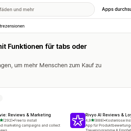
Apps durchs
trezensionen
it Funktionen für tabs oder
ngen, um mehr Menschen zum Kauf zu
vie: Reviews & Marketing
Rivyo AI Reviews & Lo
von 5 Sternen
von 5 Sternen
(292)
•
Free to install
4,9
(888)
•
Kostenlose Inst
 Rezensionen insgesamt
888 Rezensionen insgesa
d marketing campaigns and collect
App für Produktbewertung
iews
Treueprogramme & Empfe