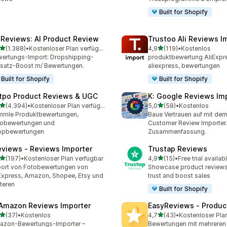
Built for Shopify
i Reviews: AI Product Review
Trustoo Ali Reviews I
von 5 Sternen
von 5 Sternen
(1.388)
•
Kostenloser Plan verfügbar
4,9
(119)
•
Kostenlos
8 Rezensionen insgesamt
119 Rezensionen insgesam
ertungs-Import: Dropshipping-
produktbewertung AliExpre
atz-Boost m/ Bewertungen.
aliexpress, bewertungen
Built for Shopify
Built for Shopify
tpo Product Reviews & UGC
K: Google Reviews Im
von 5 Sternen
von 5 Sternen
(4.394)
•
Kostenloser Plan verfügbar
5,0
(58)
•
Kostenlos
4 Rezensionen insgesamt
58 Rezensionen insgesam
mmle Produktbewertungen,
Baue Vertrauen auf mit de
tobewertungen und
Customer Review Importer.
opbewertungen
Zusammenfassung.
eviews ‑ Reviews Importer
Trustap Reviews
von 5 Sternen
von 5 Sternen
(197)
•
Kostenloser Plan verfügbar
4,9
(15)
•
Free trial availab
 Rezensionen insgesamt
15 Rezensionen insgesamt
ort von Fotobewertungen von
Showcase product reviews 
Express, Amazon, Shopee, Etsy und
trust and boost sales
teren
Built for Shopify
 Amazon Reviews Importer
EasyReviews ‑ Produc
von 5 Sternen
von 5 Sternen
(37)
•
Kostenlos
4,7
(43)
•
Kostenloser Pla
Rezensionen insgesamt
43 Rezensionen insgesam
azon-Bewertungs-Importer –
Bewertungen mit mehreren 