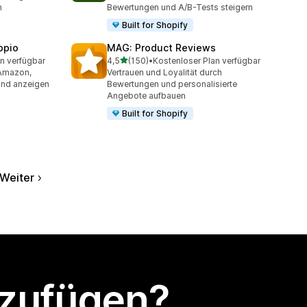
n
Bewertungen und A/B-Tests steigern
Built for Shopify
ppio
MAG: Product Reviews
von 5 Sternen
n verfügbar
4,5
(150)
•
Kostenloser Plan verfügbar
t
150 Rezensionen insgesamt
Amazon,
Vertrauen und Loyalität durch
und anzeigen
Bewertungen und personalisierte
Angebote aufbauen
Built for Shopify
Weiter
nzufügen?