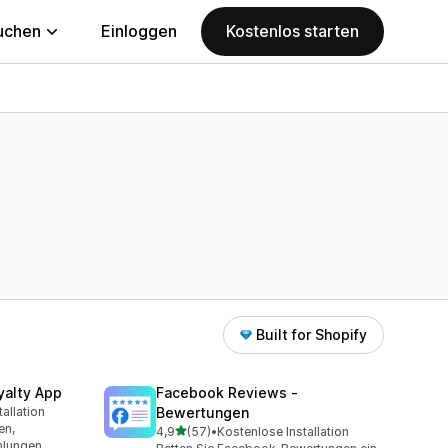
uchen
Einloggen
Kostenlos starten
Built for Shopify
yalty App
Facebook Reviews ‑
allation
Bewertungen
mt
en,
von 5 Sternen
4,9
(57)
•
Kostenlose Installation
57 Rezensionen insgesamt
hlungen