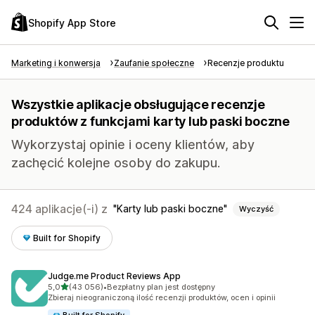
Shopify App Store
Marketing i konwersja
Zaufanie społeczne
Recenzje produktu
Wszystkie aplikacje obsługujące recenzje
produktów z funkcjami karty lub paski boczne
Wykorzystaj opinie i oceny klientów, aby
zachęcić kolejne osoby do zakupu.
424 aplikacje(-i) z
Karty lub paski boczne
Wyczyść
Built for Shopify
Judge.me Product Reviews App
na 5 gwiazdek
5,0
(43 056)
•
Bezpłatny plan jest dostępny
Łączna liczba recenzji: 43056
Zbieraj nieograniczoną ilość recenzji produktów, ocen i opinii