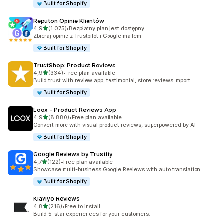
Built for Shopify
Reputon Opinie Klientów
na 5 gwiazdek
4,9
(1 075)
•
Bezpłatny plan jest dostępny
Łączna liczba recenzji: 1075
Zbieraj opinie z Trustpilot i Google mailem
Built for Shopify
TrustShop: Product Reviews
na 5 gwiazdek
4,9
(334)
•
Free plan available
Łączna liczba recenzji: 334
Build trust with review app, testimonial, store reviews import
Built for Shopify
Loox ‑ Product Reviews App
na 5 gwiazdek
4,9
(8 880)
•
Free plan available
Łączna liczba recenzji: 8880
Convert more with visual product reviews, superpowered by AI
Built for Shopify
Google Reviews by Trustify
na 5 gwiazdek
4,7
(122)
•
Free plan available
Łączna liczba recenzji: 122
Showcase multi-business Google Reviews with auto translation
Built for Shopify
Klaviyo Reviews
na 5 gwiazdek
4,8
(216)
•
Free to install
Łączna liczba recenzji: 216
Build 5-star experiences for your customers.