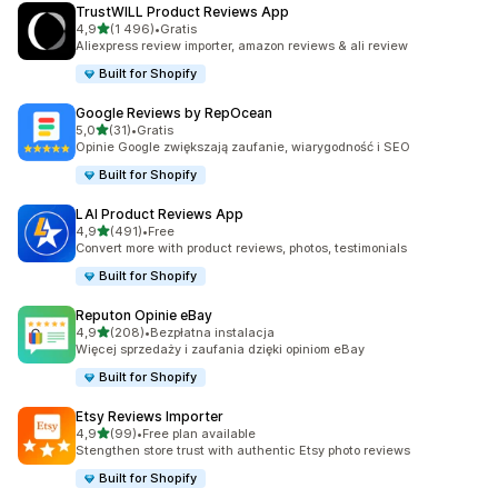
TrustWILL Product Reviews App
na 5 gwiazdek
4,9
(1 496)
•
Gratis
Łączna liczba recenzji: 1496
Aliexpress review importer, amazon reviews & ali review
Built for Shopify
Google Reviews by RepOcean
na 5 gwiazdek
5,0
(31)
•
Gratis
Łączna liczba recenzji: 31
Opinie Google zwiększają zaufanie, wiarygodność i SEO
Built for Shopify
LAI Product Reviews App
na 5 gwiazdek
4,9
(491)
•
Free
Łączna liczba recenzji: 491
Convert more with product reviews, photos, testimonials
Built for Shopify
Reputon Opinie eBay
na 5 gwiazdek
4,9
(208)
•
Bezpłatna instalacja
Łączna liczba recenzji: 208
Więcej sprzedaży i zaufania dzięki opiniom eBay
Built for Shopify
Etsy Reviews Importer
na 5 gwiazdek
4,9
(99)
•
Free plan available
Łączna liczba recenzji: 99
Stengthen store trust with authentic Etsy photo reviews
Built for Shopify