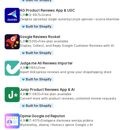
Built for Shopify
AG Product Reviews App & UGC
na 5 gwiazdek
5,0
(2 987)
•
Gratis
Łączna liczba recenzji: 2987
Zwiększ sprzedaż dzięki autentycznym opiniom i ocena klientów.
Built for Shopify
Google Reviews Rocket
na 5 gwiazdek
5,0
(539)
•
Free plan available
Łączna liczba recenzji: 539
Display, Collect, and Reply Google Customer Reviews with AI.
Built for Shopify
Judge.me Ali Reviews Importer
na 5 gwiazdek
4,9
(185)
•
Free
Łączna liczba recenzji: 185
Import AliExpress reviews and grow your dropshipping store
Built for Shopify
Junip Product Reviews App & AI
na 5 gwiazdek
4,8
(1 080)
•
Free plan available
Łączna liczba recenzji: 1080
Convert more with product reviews, unlimited review requests
Built for Shopify
Opinie Google od Reputon
na 5 gwiazdek
4,9
(1 401)
•
Dostępna darmowa wersja próbna
Łączna liczba recenzji: 1401
Wyświetlaj, zbieraj i tłumacz opinie Google z AI