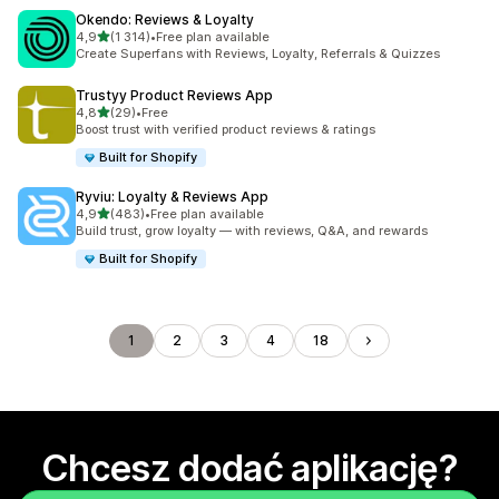
Okendo: Reviews & Loyalty
na 5 gwiazdek
4,9
(1 314)
•
Free plan available
Łączna liczba recenzji: 1314
Create Superfans with Reviews, Loyalty, Referrals & Quizzes
Trustyy Product Reviews App
na 5 gwiazdek
4,8
(29)
•
Free
Łączna liczba recenzji: 29
Boost trust with verified product reviews & ratings
Built for Shopify
Ryviu: Loyalty & Reviews App
na 5 gwiazdek
4,9
(483)
•
Free plan available
Łączna liczba recenzji: 483
Build trust, grow loyalty — with reviews, Q&A, and rewards
Built for Shopify
1
2
3
4
18
Chcesz dodać aplikację?