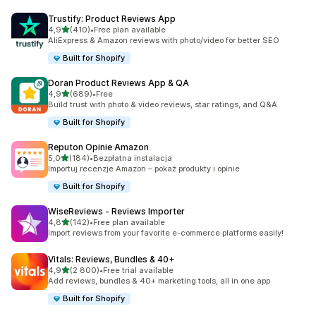
Trustify: Product Reviews App
na 5 gwiazdek
4,9
(410)
•
Free plan available
Łączna liczba recenzji: 410
AliExpress & Amazon reviews with photo/video for better SEO
Built for Shopify
Doran Product Reviews App & QA
na 5 gwiazdek
4,9
(689)
•
Free
Łączna liczba recenzji: 689
Build trust with photo & video reviews, star ratings, and Q&A
Built for Shopify
Reputon Opinie Amazon
na 5 gwiazdek
5,0
(184)
•
Bezpłatna instalacja
Łączna liczba recenzji: 184
Importuj recenzje Amazon – pokaż produkty i opinie
Built for Shopify
WiseReviews ‑ Reviews Importer
na 5 gwiazdek
4,8
(142)
•
Free plan available
Łączna liczba recenzji: 142
Import reviews from your favorite e-commerce platforms easily!
Vitals: Reviews, Bundles & 40+
na 5 gwiazdek
4,9
(2 800)
•
Free trial available
Łączna liczba recenzji: 2800
Add reviews, bundles & 40+ marketing tools, all in one app
Built for Shopify