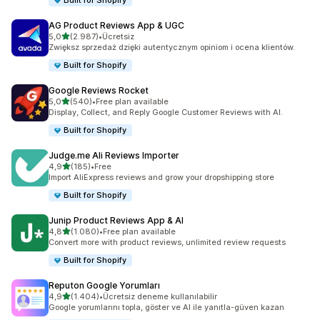
Built for Shopify
AG Product Reviews App & UGC
5 yıldız üzerinden
5,0
(2.987)
•
Ücretsiz
toplam 2987 değerlendirme
Zwiększ sprzedaż dzięki autentycznym opiniom i ocena klientów.
Built for Shopify
Google Reviews Rocket
5 yıldız üzerinden
5,0
(540)
•
Free plan available
toplam 540 değerlendirme
Display, Collect, and Reply Google Customer Reviews with AI.
Built for Shopify
Judge.me Ali Reviews Importer
5 yıldız üzerinden
4,9
(185)
•
Free
toplam 185 değerlendirme
Import AliExpress reviews and grow your dropshipping store
Built for Shopify
Junip Product Reviews App & AI
5 yıldız üzerinden
4,8
(1.080)
•
Free plan available
toplam 1080 değerlendirme
Convert more with product reviews, unlimited review requests
Built for Shopify
Reputon Google Yorumları
5 yıldız üzerinden
4,9
(1.404)
•
Ücretsiz deneme kullanılabilir
toplam 1404 değerlendirme
Google yorumlarını topla, göster ve AI ile yanıtla-güven kazan