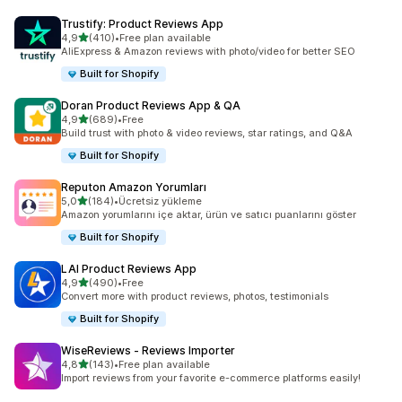
Trustify: Product Reviews App
5 yıldız üzerinden
4,9
(410)
•
Free plan available
toplam 410 değerlendirme
AliExpress & Amazon reviews with photo/video for better SEO
Built for Shopify
Doran Product Reviews App & QA
5 yıldız üzerinden
4,9
(689)
•
Free
toplam 689 değerlendirme
Build trust with photo & video reviews, star ratings, and Q&A
Built for Shopify
Reputon Amazon Yorumları
5 yıldız üzerinden
5,0
(184)
•
Ücretsiz yükleme
toplam 184 değerlendirme
Amazon yorumlarını içe aktar, ürün ve satıcı puanlarını göster
Built for Shopify
LAI Product Reviews App
5 yıldız üzerinden
4,9
(490)
•
Free
toplam 490 değerlendirme
Convert more with product reviews, photos, testimonials
Built for Shopify
WiseReviews ‑ Reviews Importer
5 yıldız üzerinden
4,8
(143)
•
Free plan available
toplam 143 değerlendirme
Import reviews from your favorite e-commerce platforms easily!