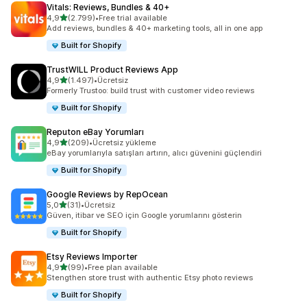
Vitals: Reviews, Bundles & 40+
5 yıldız üzerinden
4,9
(2.799)
•
Free trial available
toplam 2799 değerlendirme
Add reviews, bundles & 40+ marketing tools, all in one app
Built for Shopify
TrustWILL Product Reviews App
5 yıldız üzerinden
4,9
(1.497)
•
Ücretsiz
toplam 1497 değerlendirme
Formerly Trustoo: build trust with customer video reviews
Built for Shopify
Reputon eBay Yorumları
5 yıldız üzerinden
4,9
(209)
•
Ücretsiz yükleme
toplam 209 değerlendirme
eBay yorumlarıyla satışları artırın, alıcı güvenini güçlendiri
Built for Shopify
Google Reviews by RepOcean
5 yıldız üzerinden
5,0
(31)
•
Ücretsiz
toplam 31 değerlendirme
Güven, itibar ve SEO için Google yorumlarını gösterin
Built for Shopify
Etsy Reviews Importer
5 yıldız üzerinden
4,9
(99)
•
Free plan available
toplam 99 değerlendirme
Stengthen store trust with authentic Etsy photo reviews
Built for Shopify