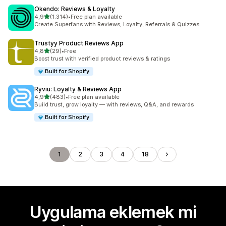
Okendo: Reviews & Loyalty
5 yıldız üzerinden
4,9
(1.314)
•
Free plan available
toplam 1314 değerlendirme
Create Superfans with Reviews, Loyalty, Referrals & Quizzes
Trustyy Product Reviews App
5 yıldız üzerinden
4,8
(29)
•
Free
toplam 29 değerlendirme
Boost trust with verified product reviews & ratings
Built for Shopify
Ryviu: Loyalty & Reviews App
5 yıldız üzerinden
4,9
(483)
•
Free plan available
toplam 483 değerlendirme
Build trust, grow loyalty — with reviews, Q&A, and rewards
Built for Shopify
1
2
3
4
18
Uygulama eklemek mi