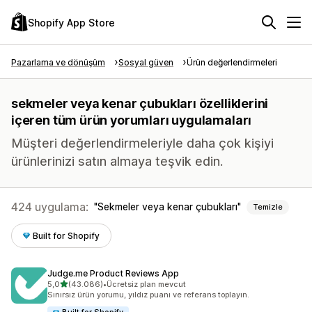
Shopify App Store
Pazarlama ve dönüşüm
Sosyal güven
Ürün değerlendirmeleri
sekmeler veya kenar çubukları özelliklerini
içeren tüm ürün yorumları uygulamaları
Müşteri değerlendirmeleriyle daha çok kişiyi
ürünlerinizi satın almaya teşvik edin.
424 uygulama:
Sekmeler veya kenar çubukları
Temizle
Built for Shopify
Judge.me Product Reviews App
5 yıldız üzerinden
5,0
(43.086)
•
Ücretsiz plan mevcut
toplam 43086 değerlendirme
Sınırsız ürün yorumu, yıldız puanı ve referans toplayın.