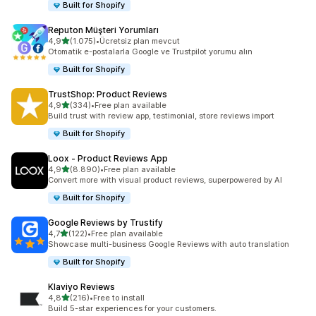
Built for Shopify
Reputon Müşteri Yorumları
5 yıldız üzerinden
4,9
(1.075)
•
Ücretsiz plan mevcut
toplam 1075 değerlendirme
Otomatik e-postalarla Google ve Trustpilot yorumu alın
Built for Shopify
TrustShop: Product Reviews
5 yıldız üzerinden
4,9
(334)
•
Free plan available
toplam 334 değerlendirme
Build trust with review app, testimonial, store reviews import
Built for Shopify
Loox ‑ Product Reviews App
5 yıldız üzerinden
4,9
(8.890)
•
Free plan available
toplam 8890 değerlendirme
Convert more with visual product reviews, superpowered by AI
Built for Shopify
Google Reviews by Trustify
5 yıldız üzerinden
4,7
(122)
•
Free plan available
toplam 122 değerlendirme
Showcase multi-business Google Reviews with auto translation
Built for Shopify
Klaviyo Reviews
5 yıldız üzerinden
4,8
(216)
•
Free to install
toplam 216 değerlendirme
Build 5-star experiences for your customers.