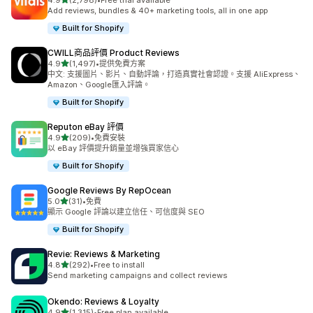
4.9
(2,798)
•
Free trial available
共有 2798 則評價
Add reviews, bundles & 40+ marketing tools, all in one app
Built for Shopify
CWILL商品評價 Product Reviews
滿分 5 顆星
4.9
(1,497)
•
提供免費方案
共有 1497 則評價
中文: 支援圖片、影片、自動評論，打造真實社會認證。支援 AliExpress、
Amazon、Google匯入評論。
Built for Shopify
Reputon eBay 評價
滿分 5 顆星
4.9
(209)
•
免費安裝
共有 209 則評價
以 eBay 評價提升銷量並增強買家信心
Built for Shopify
Google Reviews By RepOcean
滿分 5 顆星
5.0
(31)
•
免費
共有 31 則評價
顯示 Google 評論以建立信任、可信度與 SEO
Built for Shopify
Revie: Reviews & Marketing
滿分 5 顆星
4.8
(292)
•
Free to install
共有 292 則評價
Send marketing campaigns and collect reviews
Okendo: Reviews & Loyalty
滿分 5 顆星
4.9
(1,315)
•
Free plan available