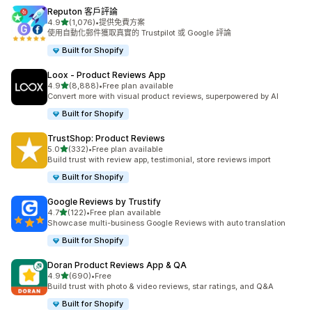
Reputon 客戶評論
滿分 5 顆星
4.9
(1,076)
•
提供免費方案
共有 1076 則評價
使用自動化郵件獲取真實的 Trustpilot 或 Google 評論
Built for Shopify
Loox ‑ Product Reviews App
滿分 5 顆星
4.9
(8,888)
•
Free plan available
共有 8888 則評價
Convert more with visual product reviews, superpowered by AI
Built for Shopify
TrustShop: Product Reviews
滿分 5 顆星
5.0
(332)
•
Free plan available
共有 332 則評價
Build trust with review app, testimonial, store reviews import
Built for Shopify
Google Reviews by Trustify
滿分 5 顆星
4.7
(122)
•
Free plan available
共有 122 則評價
Showcase multi-business Google Reviews with auto translation
Built for Shopify
Doran Product Reviews App & QA
滿分 5 顆星
4.9
(690)
•
Free
共有 690 則評價
Build trust with photo & video reviews, star ratings, and Q&A
Built for Shopify