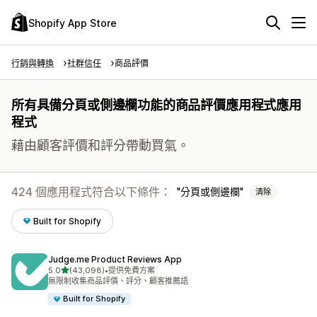
Shopify App Store
行銷與轉換
社群信任
商品評價
所有具備分頁或側邊欄功能的商品評價應用程式應用
程式
藉由顧客評價和評分帶動買氣。
424 個應用程式符合以下條件：
分頁或側邊欄
清除
Built for Shopify
Judge.me Product Reviews App
滿分 5 顆星
5.0
(43,098)
•
提供免費方案
共有 43098 則評價
無限制收集商品評價、評分、顧客推薦語
Built for Shopify