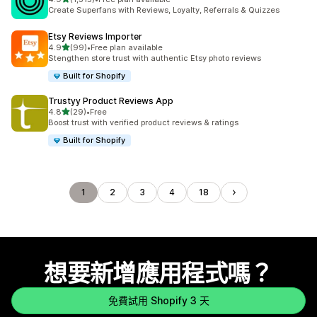
共有 1315 則評價
Create Superfans with Reviews, Loyalty, Referrals & Quizzes
Etsy Reviews Importer
滿分 5 顆星
4.9
(99)
•
Free plan available
共有 99 則評價
Stengthen store trust with authentic Etsy photo reviews
Built for Shopify
Trustyy Product Reviews App
滿分 5 顆星
4.8
(29)
•
Free
共有 29 則評價
Boost trust with verified product reviews & ratings
Built for Shopify
1
2
3
4
18
想要新增應用程式嗎？
免費試用 Shopify 3 天