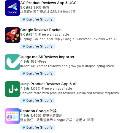
AG Product Reviews App & UGC
滿分 5 顆星
5.0
(2,993)
•
免費
共有 2993 則評價
以真實的客戶產品評論和評級推動銷售
Built for Shopify
Google Reviews Rocket
滿分 5 顆星
5.0
(541)
•
Free plan available
共有 541 則評價
Display, Collect, and Reply Google Customer Reviews with AI.
Built for Shopify
Judge.me Ali Reviews Importer
滿分 5 顆星
4.9
(185)
•
Free
共有 185 則評價
Import AliExpress reviews and grow your dropshipping store
Built for Shopify
Junip Product Reviews App & AI
滿分 5 顆星
4.8
(1,081)
•
Free plan available
共有 1081 則評價
Convert more with product reviews, unlimited review requests
Built for Shopify
Reputon Google 評論
滿分 5 顆星
4.9
(1,406)
•
提供免費試用
共有 1406 則評價
建立信任：收集並展示 Google 評論，並用 AI 回覆
Built for Shopify