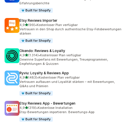
Erfahrungsberichte
Built for Shopify
Etsy Reviews Importer
von 5 Sternen
4,9
(99)
•
Kostenloser Plan verfügbar
99 Rezensionen insgesamt
Vertrauen in den Shop durch authentische Etsy-Fotobewertungen
stärken
Built for Shopify
Okendo: Reviews & Loyalty
von 5 Sternen
4,9
(1.314)
•
Kostenloser Plan verfügbar
1314 Rezensionen insgesamt
Gewinne Superfans mit Bewertungen, Treueprogrammen,
Empfehlungen & Quizzen
Ryviu: Loyalty & Reviews App
von 5 Sternen
4,9
(483)
•
Kostenloser Plan verfügbar
483 Rezensionen insgesamt
Vertrauen aufbauen und Loyalität stärken – mit Bewertungen,
Q&As und Prämien
Built for Shopify
Etsy Reviews App ‑ Bewertungen
von 5 Sternen
4,9
(319)
•
Kostenlose Installation
319 Rezensionen insgesamt
Etsy-Bewertungen importieren. Bewertungs-App
Built for Shopify