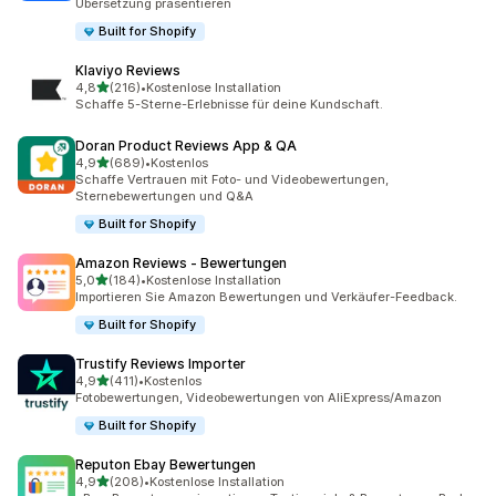
Übersetzung präsentieren
Built for Shopify
Klaviyo Reviews
von 5 Sternen
4,8
(216)
•
Kostenlose Installation
216 Rezensionen insgesamt
Schaffe 5-Sterne-Erlebnisse für deine Kundschaft.
Doran Product Reviews App & QA
von 5 Sternen
4,9
(689)
•
Kostenlos
689 Rezensionen insgesamt
Schaffe Vertrauen mit Foto- und Videobewertungen,
Sternebewertungen und Q&A
Built for Shopify
Amazon Reviews ‑ Bewertungen
von 5 Sternen
5,0
(184)
•
Kostenlose Installation
184 Rezensionen insgesamt
Importieren Sie Amazon Bewertungen und Verkäufer-Feedback.
Built for Shopify
Trustify Reviews Importer
von 5 Sternen
4,9
(411)
•
Kostenlos
411 Rezensionen insgesamt
Fotobewertungen, Videobewertungen von AliExpress/Amazon
Built for Shopify
Reputon Ebay Bewertungen
von 5 Sternen
4,9
(208)
•
Kostenlose Installation
208 Rezensionen insgesamt