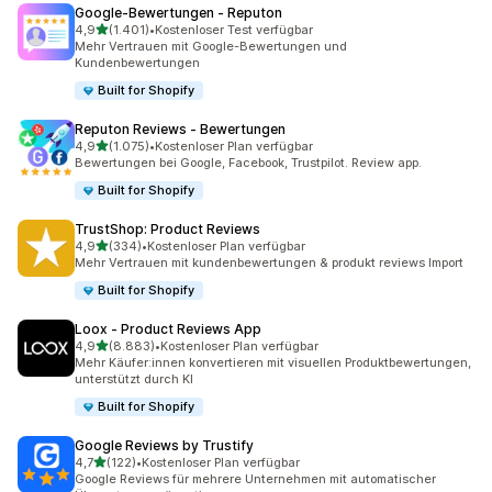
Google‑Bewertungen ‑ Reputon
von 5 Sternen
4,9
(1.401)
•
Kostenloser Test verfügbar
1401 Rezensionen insgesamt
Mehr Vertrauen mit Google-Bewertungen und
Kundenbewertungen
Built for Shopify
Reputon Reviews ‑ Bewertungen
von 5 Sternen
4,9
(1.075)
•
Kostenloser Plan verfügbar
1075 Rezensionen insgesamt
Bewertungen bei Google, Facebook, Trustpilot. Review app.
Built for Shopify
TrustShop: Product Reviews
von 5 Sternen
4,9
(334)
•
Kostenloser Plan verfügbar
334 Rezensionen insgesamt
Mehr Vertrauen mit kundenbewertungen & produkt reviews Import
Built for Shopify
Loox ‑ Product Reviews App
von 5 Sternen
4,9
(8.883)
•
Kostenloser Plan verfügbar
8883 Rezensionen insgesamt
Mehr Käufer:innen konvertieren mit visuellen Produktbewertungen,
unterstützt durch KI
Built for Shopify
Google Reviews by Trustify
von 5 Sternen
4,7
(122)
•
Kostenloser Plan verfügbar
122 Rezensionen insgesamt
Google Reviews für mehrere Unternehmen mit automatischer