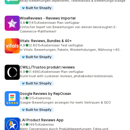
eBay-Bewertungen importieren, Testimonials & Bewertungs-Badge
Built for Shopify
WiseReviews ‑ Reviews Importer
von 5 Sternen
4,8
(141)
•
Kostenloser Plan verfügbar
141 Rezensionen insgesamt
Einfacher Import von Bewertungen von deinen bevorzugten E-
Commerce-Plattformen!
Vitals: Reviews, Bundles & 40+
von 5 Sternen
4,9
(2.801)
•
Kostenloser Test verfügbar
2801 Rezensionen insgesamt
In Vitals: Bewertungen, Pakete, Wiederholungen, Währung +40..
Built for Shopify
CWILL/Trustoo produkt reviews
von 5 Sternen
4,9
(1.496)
•
Kostenloser Plan verfügbar
1496 Rezensionen insgesamt
Build trust with customer reviews, photo&video testimonials.
Built for Shopify
Google Reviews by RepOcean
von 5 Sternen
5,0
(31)
•
Kostenlos
31 Rezensionen insgesamt
Google-Bewertungen anzeigen für mehr Vertrauen & SEO
Built for Shopify
LAI Product Reviews App
von 5 Sternen
4,9
(491)
•
Kostenlos
491 Rezensionen insgesamt
Mehr Conversions durch Produktbewertungen, Fotos und