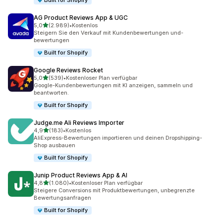
Built for Shopify
AG Product Reviews App & UGC
von 5 Sternen
5,0
(2.989)
•
Kostenlos
2989 Rezensionen insgesamt
Steigern Sie den Verkauf mit Kundenbewertungen und-
bewertungen
Built for Shopify
Google Reviews Rocket
von 5 Sternen
5,0
(539)
•
Kostenloser Plan verfügbar
539 Rezensionen insgesamt
Google-Kundenbewertungen mit KI anzeigen, sammeln und
beantworten.
Built for Shopify
Judge.me Ali Reviews Importer
von 5 Sternen
4,9
(183)
•
Kostenlos
183 Rezensionen insgesamt
AliExpress-Bewertungen importieren und deinen Dropshipping-
Shop ausbauen
Built for Shopify
Junip Product Reviews App & AI
von 5 Sternen
4,8
(1.080)
•
Kostenloser Plan verfügbar
1080 Rezensionen insgesamt
Steigere Conversions mit Produktbewertungen, unbegrenzte
Bewertungsanfragen
Built for Shopify