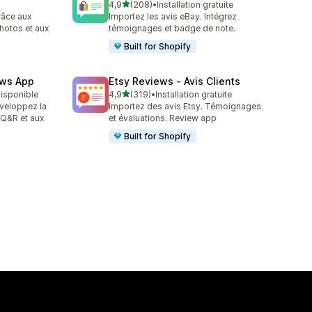
étoile(s) sur 5
4,9
(208)
•
Installation gratuite
208 avis au total
râce aux
Importez les avis eBay. Intégrez
photos et aux
témoignages et badge de note.
Built for Shopify
ews App
Etsy Reviews ‑ Avis Clients
étoile(s) sur 5
 disponible
4,9
(319)
•
Installation gratuite
319 avis au total
éveloppez la
Importez des avis Etsy. Témoignages
x Q&R et aux
et évaluations. Review app
Built for Shopify