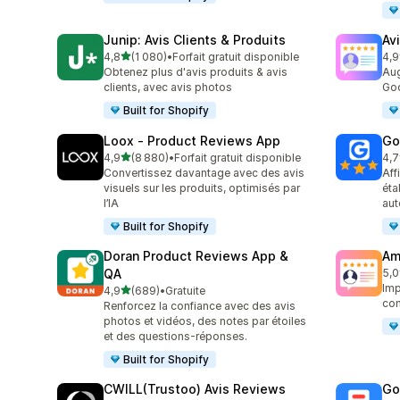
Junip: Avis Clients & Produits
Av
étoile(s) sur 5
4,8
(1 080)
•
Forfait gratuit disponible
4,9
1080 avis au total
140
Obtenez plus d'avis produits & avis
Aug
clients, avec avis photos
Goo
Built for Shopify
Loox ‑ Product Reviews App
Go
étoile(s) sur 5
4,9
(8 880)
•
Forfait gratuit disponible
4,7
8880 avis au total
122
Convertissez davantage avec des avis
Aff
visuels sur les produits, optimisés par
éta
l’IA
aut
Built for Shopify
Doran Product Reviews App &
Am
QA
5,0
184
Imp
étoile(s) sur 5
4,9
(689)
•
Gratuite
689 avis au total
com
Renforcez la confiance avec des avis
photos et vidéos, des notes par étoiles
et des questions-réponses.
Built for Shopify
CWILL(Trustoo) Avis Reviews
Go