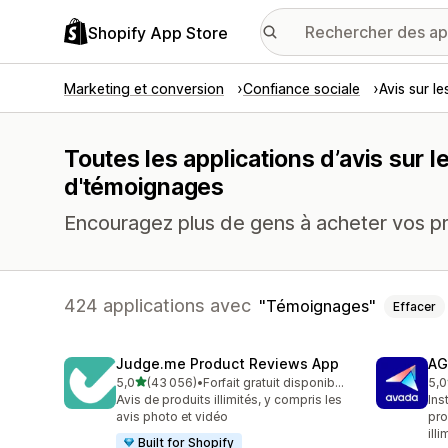
Shopify App Store
Marketing et conversion
Confiance sociale
Avis sur le
Toutes les applications d’avis sur 
d'témoignages
Encouragez plus de gens à acheter vos pro
424 applications avec
Témoignages
Effacer
Judge.me Product Reviews App
AG
étoile(s) sur 5
5,0
(43 056)
•
Forfait gratuit disponible
5,0
43056 avis au total
298
Avis de produits illimités, y compris les
Ins
avis photo et vidéo
pro
illi
Built for Shopify