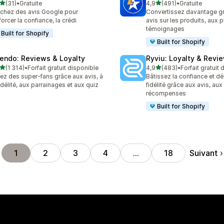
étoile(s) sur 5
étoile(s) sur 5
(31)
•
Gratuite
4,9
(491)
•
Gratuite
avis au total
491 avis au total
ichez des avis Google pour
Convertissez davantage g
forcer la confiance, la crédi
avis sur les produits, aux 
témoignages
Built for Shopify
Built for Shopify
endo: Reviews & Loyalty
Ryviu: Loyalty & Revi
étoile(s) sur 5
étoile(s) sur 5
(1 314)
•
Forfait gratuit disponible
4,9
(483)
•
Forfait gratuit
4 avis au total
483 avis au total
ez des super-fans grâce aux avis, à
Bâtissez la confiance et d
fidélité, aux parrainages et aux quiz
fidélité grâce aux avis, au
récompenses
Built for Shopify
Suivant
1
2
3
4
…
18