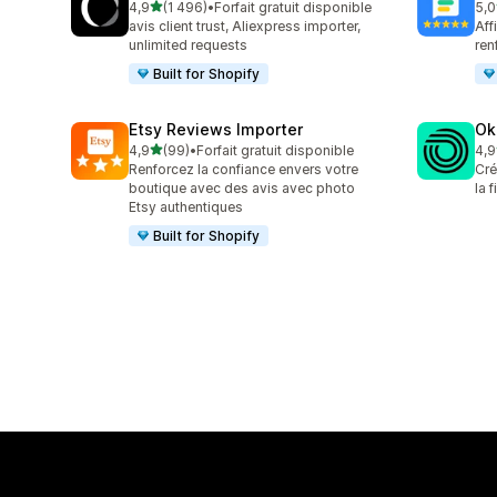
étoile(s) sur 5
4,9
(1 496)
•
Forfait gratuit disponible
5,0
1496 avis au total
31 
avis client trust, Aliexpress importer,
Aff
unlimited requests
ren
Built for Shopify
Etsy Reviews Importer
Ok
étoile(s) sur 5
4,9
(99)
•
Forfait gratuit disponible
4,9
99 avis au total
131
Renforcez la confiance envers votre
Cré
boutique avec des avis avec photo
la 
Etsy authentiques
Built for Shopify