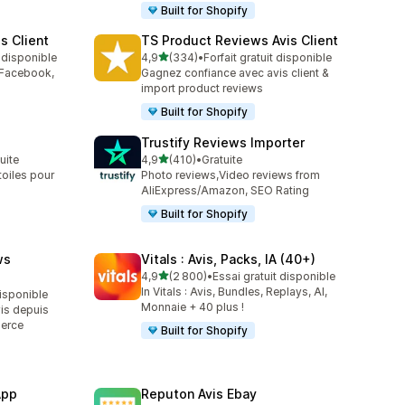
Built for Shopify
s Client
TS Product Reviews Avis Client
étoile(s) sur 5
t disponible
4,9
(334)
•
Forfait gratuit disponible
334 avis au total
 Facebook,
Gagnez confiance avec avis client &
import product reviews
Built for Shopify
Trustify Reviews Importer
étoile(s) sur 5
tuite
4,9
(410)
•
Gratuite
410 avis au total
oiles pour
Photo reviews,Video reviews from
AliExpress/Amazon, SEO Rating
Built for Shopify
ws
Vitals : Avis, Packs, IA (40+)
étoile(s) sur 5
4,9
(2 800)
•
Essai gratuit disponible
2800 avis au total
In Vitals : Avis, Bundles, Replays, AI,
disponible
Monnaie + 40 plus !
is depuis
erce
Built for Shopify
App
Reputon Avis Ebay