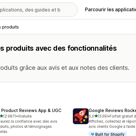
Parcourir les applicat
s produits
les produits avec des fonctionnalités
duits grâce aux avis et aux notes des clients.
 Product Reviews App & UGC
Google Reviews Rock
étoile(s) sur 5
étoile(s) sur 5
(2 987)
•
Gratuite
5,0
(539)
•
Forfait gratuit
7 avis au total
539 avis au total
taurez la confiance avec des avis
Affichez, collectez et rép
duits, photos et témoignages
avis clients Google à l’aide 
mités.
Built for Shopify