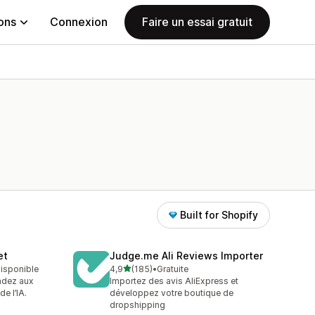
ions
Connexion
Faire un essai gratuit
Built for Shopify
et
Judge.me Ali Reviews Importer
étoile(s) sur 5
 disponible
4,9
(185)
•
Gratuite
185 avis au total
ondez aux
Importez des avis AliExpress et
de l’IA.
développez votre boutique de
dropshipping