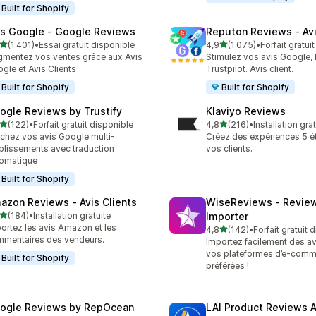
Built for Shopify
is Google ‑ Google Reviews
Reputon Reviews ‑ Avi
étoile(s) sur 5
étoile(s) sur 5
(1 401)
•
Essai gratuit disponible
4,9
(1 075)
•
Forfait gratui
1 avis au total
1075 avis au total
mentez vos ventes grâce aux Avis
Stimulez vos avis Google,
gle et Avis Clients
Trustpilot. Avis client.
Built for Shopify
Built for Shopify
ogle Reviews by Trustify
Klaviyo Reviews
étoile(s) sur 5
étoile(s) sur 5
(122)
•
Forfait gratuit disponible
4,8
(216)
•
Installation gra
 avis au total
216 avis au total
ichez vos avis Google multi-
Créez des expériences 5 ét
blissements avec traduction
vos clients.
omatique
Built for Shopify
azon Reviews ‑ Avis Clients
WiseReviews ‑ Revie
étoile(s) sur 5
(184)
•
Installation gratuite
Importer
 avis au total
ortez les avis Amazon et les
étoile(s) sur 5
4,8
(142)
•
Forfait gratuit 
142 avis au total
mentaires des vendeurs.
Importez facilement des av
vos plateformes d’e-comm
Built for Shopify
préférées !
ogle Reviews by RepOcean
LAI Product Reviews 