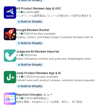
Built for Shopify
AG Product Reviews App & UGC
5つ星中
5.0
(2,989)
•
無料
合計レビュー数：2989件
ジェネリックな顧客製品レビューと評価を使って販売を推進する
Built for Shopify
Google Reviews Rocket
5つ星中
5.0
(539)
•
Free plan available
合計レビュー数：539件
Display, Collect, and Reply Google Customer Reviews with AI.
Built for Shopify
Judge.me Ali Reviews Importer
5つ星中
4.9
(183)
•
Free
合計レビュー数：183件
Import AliExpress reviews and grow your dropshipping store
Built for Shopify
Junip Product Reviews App & AI
5つ星中
4.8
(1,080)
•
Free plan available
合計レビュー数：1080件
Convert more with product reviews, unlimited review requests
Built for Shopify
ReputonのGoogleレビュー
5つ星中
4.9
(1,401)
•
無料体験あり
合計レビュー数：1401件
信頼を構築：Googleレビューを収集・表示し、AIで返信