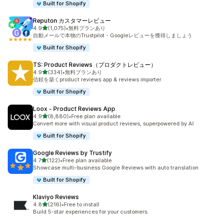
Built for Shopify
Reputon カスタマーレビュー
5つ星中
4.9
(1,075)
•
無料プランあり
合計レビュー数：1075件
自動メールで本物のTrustpilot・Googleレビューを獲得しましょう
Built for Shopify
TS: Product Reviews（プロダクトレビュー）
5つ星中
4.9
(334)
•
無料プランあり
合計レビュー数：334件
信頼を築くproduct reviews app & reviews importer
Built for Shopify
Loox ‑ Product Reviews App
5つ星中
4.9
(8,880)
•
Free plan available
合計レビュー数：8880件
Convert more with visual product reviews, superpowered by AI
Built for Shopify
Google Reviews by Trustify
5つ星中
4.7
(122)
•
Free plan available
合計レビュー数：122件
Showcase multi-business Google Reviews with auto translation
Built for Shopify
Klaviyo Reviews
5つ星中
4.8
(216)
•
Free to install
合計レビュー数：216件
Build 5-star experiences for your customers.