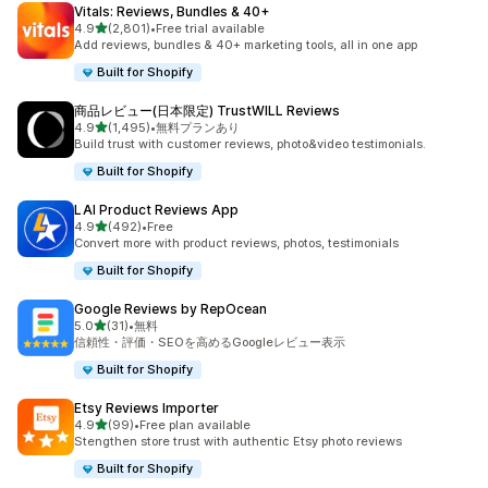
Vitals: Reviews, Bundles & 40+
5つ星中
4.9
(2,801)
•
Free trial available
合計レビュー数：2801件
Add reviews, bundles & 40+ marketing tools, all in one app
Built for Shopify
商品レビュー(日本限定) TrustWILL Reviews
5つ星中
4.9
(1,495)
•
無料プランあり
合計レビュー数：1495件
Build trust with customer reviews, photo&video testimonials.
Built for Shopify
LAI Product Reviews App
5つ星中
4.9
(492)
•
Free
合計レビュー数：492件
Convert more with product reviews, photos, testimonials
Built for Shopify
Google Reviews by RepOcean
5つ星中
5.0
(31)
•
無料
合計レビュー数：31件
信頼性・評価・SEOを高めるGoogleレビュー表示
Built for Shopify
Etsy Reviews Importer
5つ星中
4.9
(99)
•
Free plan available
合計レビュー数：99件
Stengthen store trust with authentic Etsy photo reviews
Built for Shopify