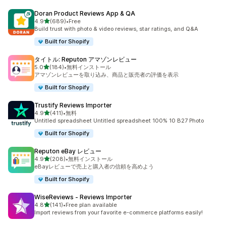
Doran Product Reviews App & QA
5つ星中
4.9
(689)
•
Free
合計レビュー数：689件
Build trust with photo & video reviews, star ratings, and Q&A
Built for Shopify
タイトル: Reputon アマゾンレビュー
5つ星中
5.0
(184)
•
無料インストール
合計レビュー数：184件
アマゾンレビューを取り込み、商品と販売者の評価を表示
Built for Shopify
Trustify Reviews Importer
5つ星中
4.9
(411)
•
無料
合計レビュー数：411件
Untitled spreadsheet Untitled spreadsheet 100% 10 B27 Photo
Built for Shopify
Reputon eBay レビュー
5つ星中
4.9
(208)
•
無料インストール
合計レビュー数：208件
eBayレビューで売上と購入者の信頼を高めよう
Built for Shopify
WiseReviews ‑ Reviews Importer
5つ星中
4.8
(141)
•
Free plan available
合計レビュー数：141件
Import reviews from your favorite e-commerce platforms easily!