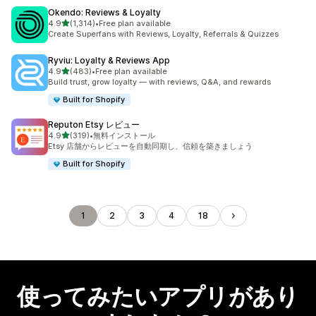
Okendo: Reviews & Loyalty
5つ星中
4.9
(1,314)
•
Free plan available
合計レビュー数：1314件
Create Superfans with Reviews, Loyalty, Referrals & Quizzes
Ryviu: Loyalty & Reviews App
5つ星中
4.9
(483)
•
Free plan available
合計レビュー数：483件
Build trust, grow loyalty — with reviews, Q&A, and rewards
Built for Shopify
Reputon Etsy レビュー
5つ星中
4.9
(319)
•
無料インストール
合計レビュー数：319件
Etsy 店舗からレビューを自動同期し、信頼を築きましょう
Built for Shopify
1
2
3
4
18
使ってみたいアプリがあり