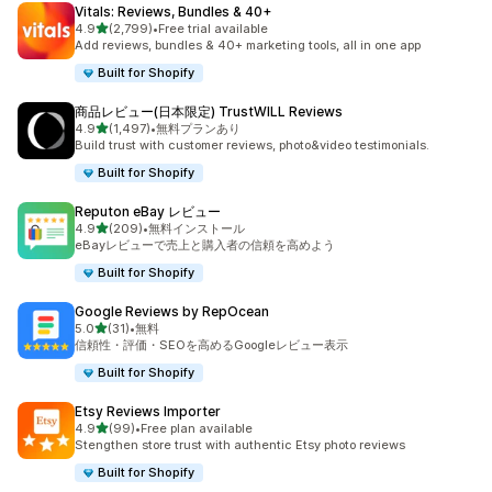
Vitals: Reviews, Bundles & 40+
5つ星中
4.9
(2,799)
•
Free trial available
合計レビュー数：2799件
Add reviews, bundles & 40+ marketing tools, all in one app
Built for Shopify
商品レビュー(日本限定) TrustWILL Reviews
5つ星中
4.9
(1,497)
•
無料プランあり
合計レビュー数：1497件
Build trust with customer reviews, photo&video testimonials.
Built for Shopify
Reputon eBay レビュー
5つ星中
4.9
(209)
•
無料インストール
合計レビュー数：209件
eBayレビューで売上と購入者の信頼を高めよう
Built for Shopify
Google Reviews by RepOcean
5つ星中
5.0
(31)
•
無料
合計レビュー数：31件
信頼性・評価・SEOを高めるGoogleレビュー表示
Built for Shopify
Etsy Reviews Importer
5つ星中
4.9
(99)
•
Free plan available
合計レビュー数：99件
Stengthen store trust with authentic Etsy photo reviews
Built for Shopify