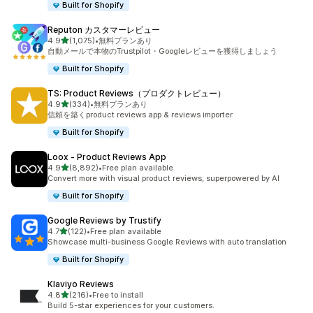
Built for Shopify
Reputon カスタマーレビュー
5つ星中
4.9
(1,075)
•
無料プランあり
合計レビュー数：1075件
自動メールで本物のTrustpilot・Googleレビューを獲得しましょう
Built for Shopify
TS: Product Reviews（プロダクトレビュー）
5つ星中
4.9
(334)
•
無料プランあり
合計レビュー数：334件
信頼を築くproduct reviews app & reviews importer
Built for Shopify
Loox ‑ Product Reviews App
5つ星中
4.9
(8,892)
•
Free plan available
合計レビュー数：8892件
Convert more with visual product reviews, superpowered by AI
Built for Shopify
Google Reviews by Trustify
5つ星中
4.7
(122)
•
Free plan available
合計レビュー数：122件
Showcase multi-business Google Reviews with auto translation
Built for Shopify
Klaviyo Reviews
5つ星中
4.8
(216)
•
Free to install
合計レビュー数：216件
Build 5-star experiences for your customers.