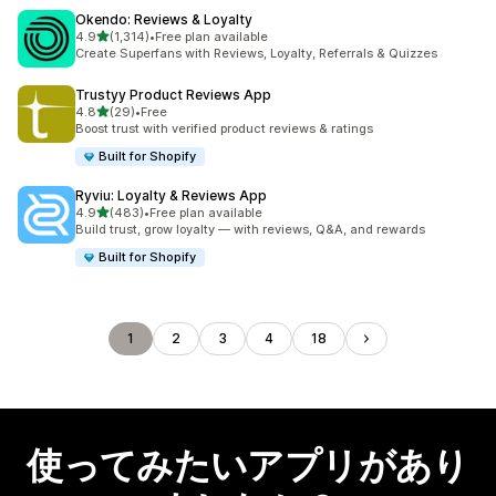
Okendo: Reviews & Loyalty
5つ星中
4.9
(1,314)
•
Free plan available
合計レビュー数：1314件
Create Superfans with Reviews, Loyalty, Referrals & Quizzes
Trustyy Product Reviews App
5つ星中
4.8
(29)
•
Free
合計レビュー数：29件
Boost trust with verified product reviews & ratings
Built for Shopify
Ryviu: Loyalty & Reviews App
5つ星中
4.9
(483)
•
Free plan available
合計レビュー数：483件
Build trust, grow loyalty — with reviews, Q&A, and rewards
Built for Shopify
1
2
3
4
18
使ってみたいアプリがあり