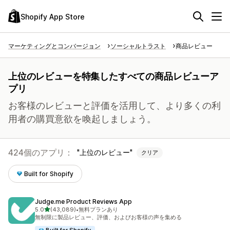
Shopify App Store
マーケティングとコンバージョン
ソーシャルトラスト
商品レビュー
上位のレビューを特集したすべての商品レビューア
プリ
お客様のレビューと評価を活用して、より多くの利
用者の購買意欲を喚起しましょう。
424個のアプリ：
上位のレビュー
クリア
Built for Shopify
Judge.me Product Reviews App
5つ星中
5.0
(43,089)
•
無料プランあり
合計レビュー数：43089件
無制限に製品レビュー、評価、およびお客様の声を集める