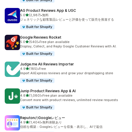
Built for Shopify
AG Product Reviews App & UGC
5つ星中
5.0
(2,987)
•
無料
合計レビュー数：2987件
ジェネリックな顧客製品レビューと評価を使って販売を推進する
Built for Shopify
Google Reviews Rocket
5つ星中
5.0
(540)
•
Free plan available
合計レビュー数：540件
Display, Collect, and Reply Google Customer Reviews with AI.
Built for Shopify
Judge.me Ali Reviews Importer
5つ星中
4.9
(185)
•
Free
合計レビュー数：185件
Import AliExpress reviews and grow your dropshipping store
Built for Shopify
Junip Product Reviews App & AI
5つ星中
4.8
(1,080)
•
Free plan available
合計レビュー数：1080件
Convert more with product reviews, unlimited review requests
Built for Shopify
ReputonのGoogleレビュー
5つ星中
4.9
(1,404)
•
無料体験あり
合計レビュー数：1404件
信頼を構築：Googleレビューを収集・表示し、AIで返信