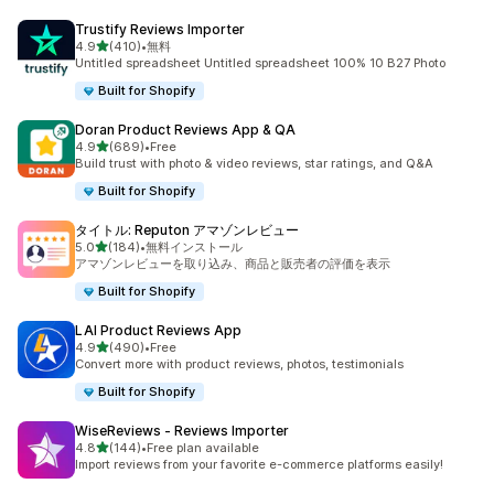
Trustify Reviews Importer
5つ星中
4.9
(410)
•
無料
合計レビュー数：410件
Untitled spreadsheet Untitled spreadsheet 100% 10 B27 Photo
Built for Shopify
Doran Product Reviews App & QA
5つ星中
4.9
(689)
•
Free
合計レビュー数：689件
Build trust with photo & video reviews, star ratings, and Q&A
Built for Shopify
タイトル: Reputon アマゾンレビュー
5つ星中
5.0
(184)
•
無料インストール
合計レビュー数：184件
アマゾンレビューを取り込み、商品と販売者の評価を表示
Built for Shopify
LAI Product Reviews App
5つ星中
4.9
(490)
•
Free
合計レビュー数：490件
Convert more with product reviews, photos, testimonials
Built for Shopify
WiseReviews ‑ Reviews Importer
5つ星中
4.8
(144)
•
Free plan available
合計レビュー数：144件
Import reviews from your favorite e-commerce platforms easily!