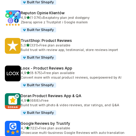
Built for Shopify
Reputon Opinie Klientów
na 5 gwiazdek
4,9
(1 074)
•
Bezpłatny plan jest dostępny
Łączna liczba recenzji: 1074
Zbieraj opinie z Trustpilot i Google mailem
Built for Shopify
TrustShop: Product Reviews
na 5 gwiazdek
5,0
(331)
•
Free plan available
Łączna liczba recenzji: 331
Build trust with review app, testimonial, store reviews import
Built for Shopify
Loox ‑ Product Reviews App
na 5 gwiazdek
4,9
(8 875)
•
Free plan available
Łączna liczba recenzji: 8875
Convert more with visual product reviews, superpowered by AI
Built for Shopify
Doran Product Reviews App & QA
na 5 gwiazdek
4,9
(688)
•
Free
Łączna liczba recenzji: 688
Build trust with photo & video reviews, star ratings, and Q&A
Built for Shopify
Google Reviews by Trustify
na 5 gwiazdek
4,7
(122)
•
Free plan available
Łączna liczba recenzji: 122
Showcase multi-business Google Reviews with auto translation