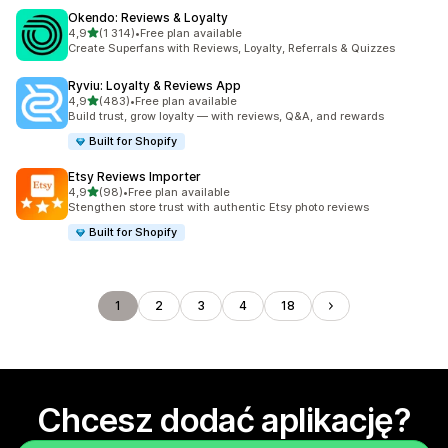
Okendo: Reviews & Loyalty
na 5 gwiazdek
4,9
(1 314)
•
Free plan available
Łączna liczba recenzji: 1314
Create Superfans with Reviews, Loyalty, Referrals & Quizzes
Ryviu: Loyalty & Reviews App
na 5 gwiazdek
4,9
(483)
•
Free plan available
Łączna liczba recenzji: 483
Build trust, grow loyalty — with reviews, Q&A, and rewards
Built for Shopify
Etsy Reviews Importer
na 5 gwiazdek
4,9
(98)
•
Free plan available
Łączna liczba recenzji: 98
Stengthen store trust with authentic Etsy photo reviews
Built for Shopify
1
2
3
4
18
Chcesz dodać aplikację?