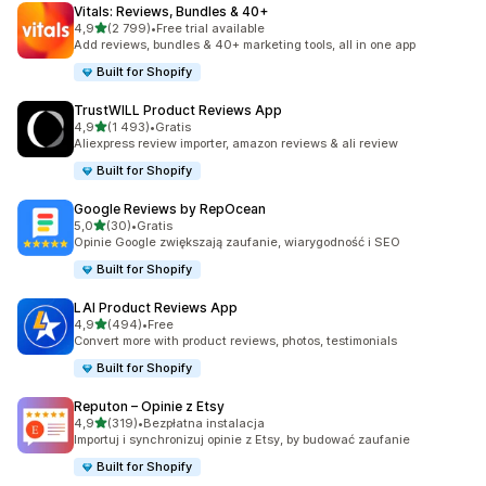
Vitals: Reviews, Bundles & 40+
na 5 gwiazdek
4,9
(2 799)
•
Free trial available
Łączna liczba recenzji: 2799
Add reviews, bundles & 40+ marketing tools, all in one app
Built for Shopify
TrustWILL Product Reviews App
na 5 gwiazdek
4,9
(1 493)
•
Gratis
Łączna liczba recenzji: 1493
Aliexpress review importer, amazon reviews & ali review
Built for Shopify
Google Reviews by RepOcean
na 5 gwiazdek
5,0
(30)
•
Gratis
Łączna liczba recenzji: 30
Opinie Google zwiększają zaufanie, wiarygodność i SEO
Built for Shopify
LAI Product Reviews App
na 5 gwiazdek
4,9
(494)
•
Free
Łączna liczba recenzji: 494
Convert more with product reviews, photos, testimonials
Built for Shopify
Reputon – Opinie z Etsy
na 5 gwiazdek
4,9
(319)
•
Bezpłatna instalacja
Łączna liczba recenzji: 319
Importuj i synchronizuj opinie z Etsy, by budować zaufanie
Built for Shopify