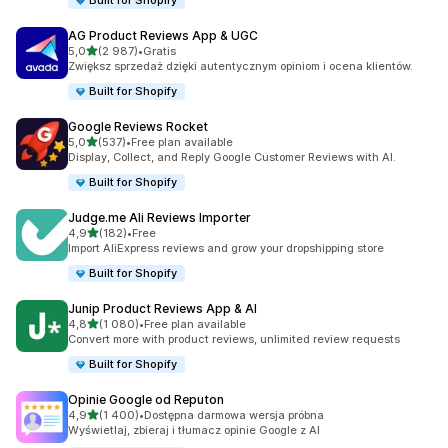
Built for Shopify
AG Product Reviews App & UGC
na 5 gwiazdek
5,0
(2 987)
•
Gratis
Łączna liczba recenzji: 2987
Zwiększ sprzedaż dzięki autentycznym opiniom i ocena klientów.
Built for Shopify
Google Reviews Rocket
na 5 gwiazdek
5,0
(537)
•
Free plan available
Łączna liczba recenzji: 537
Display, Collect, and Reply Google Customer Reviews with AI.
Built for Shopify
Judge.me Ali Reviews Importer
na 5 gwiazdek
4,9
(182)
•
Free
Łączna liczba recenzji: 182
Import AliExpress reviews and grow your dropshipping store
Built for Shopify
Junip Product Reviews App & AI
na 5 gwiazdek
4,8
(1 080)
•
Free plan available
Łączna liczba recenzji: 1080
Convert more with product reviews, unlimited review requests
Built for Shopify
Opinie Google od Reputon
na 5 gwiazdek
4,9
(1 400)
•
Dostępna darmowa wersja próbna
Łączna liczba recenzji: 1400
Wyświetlaj, zbieraj i tłumacz opinie Google z AI