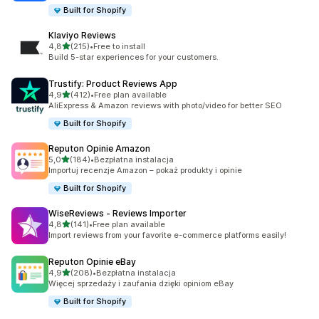
Built for Shopify
Klaviyo Reviews
na 5 gwiazdek
4,8
(215)
•
Free to install
Łączna liczba recenzji: 215
Build 5-star experiences for your customers.
Trustify: Product Reviews App
na 5 gwiazdek
4,9
(412)
•
Free plan available
Łączna liczba recenzji: 412
AliExpress & Amazon reviews with photo/video for better SEO
Built for Shopify
Reputon Opinie Amazon
na 5 gwiazdek
5,0
(184)
•
Bezpłatna instalacja
Łączna liczba recenzji: 184
Importuj recenzje Amazon – pokaż produkty i opinie
Built for Shopify
WiseReviews ‑ Reviews Importer
na 5 gwiazdek
4,8
(141)
•
Free plan available
Łączna liczba recenzji: 141
Import reviews from your favorite e-commerce platforms easily!
Reputon Opinie eBay
na 5 gwiazdek
4,9
(208)
•
Bezpłatna instalacja
Łączna liczba recenzji: 208
Więcej sprzedaży i zaufania dzięki opiniom eBay
Built for Shopify