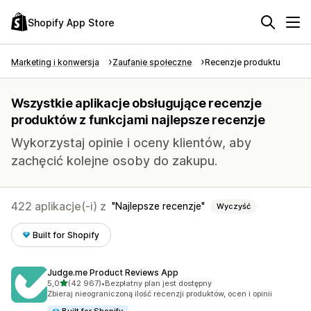
Shopify App Store
Marketing i konwersja
Zaufanie społeczne
Recenzje produktu
Wszystkie aplikacje obsługujące recenzje
produktów z funkcjami najlepsze recenzje
Wykorzystaj opinie i oceny klientów, aby
zachęcić kolejne osoby do zakupu.
422 aplikacje(-i) z
Najlepsze recenzje
Wyczyść
Built for Shopify
Judge.me Product Reviews App
na 5 gwiazdek
5,0
(42 967)
•
Bezpłatny plan jest dostępny
Łączna liczba recenzji: 42967
Zbieraj nieograniczoną ilość recenzji produktów, ocen i opinii