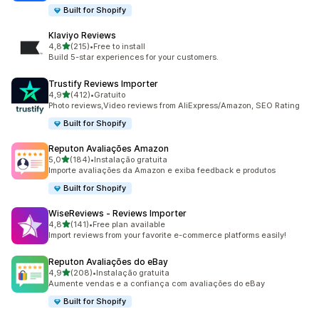
Built for Shopify
Klaviyo Reviews
de 5 estrelas
4,8
(215)
•
Free to install
215 total de avaliações
Build 5-star experiences for your customers.
Trustify Reviews Importer
de 5 estrelas
4,9
(412)
•
Gratuito
412 total de avaliações
Photo reviews,Video reviews from AliExpress/Amazon, SEO Rating
Built for Shopify
Reputon Avaliações Amazon
de 5 estrelas
5,0
(184)
•
Instalação gratuita
184 total de avaliações
Importe avaliações da Amazon e exiba feedback e produtos
Built for Shopify
WiseReviews ‑ Reviews Importer
de 5 estrelas
4,8
(141)
•
Free plan available
141 total de avaliações
Import reviews from your favorite e-commerce platforms easily!
Reputon Avaliações do eBay
de 5 estrelas
4,9
(208)
•
Instalação gratuita
208 total de avaliações
Aumente vendas e a confiança com avaliações do eBay
Built for Shopify