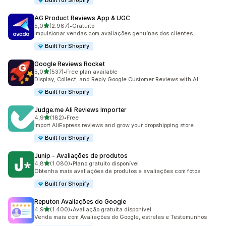
Built for Shopify
AG Product Reviews App & UGC
de 5 estrelas
5,0
(2.987)
•
Gratuito
2987 total de avaliações
Impulsionar vendas com avaliações genuínas dos clientes.
Built for Shopify
Google Reviews Rocket
de 5 estrelas
5,0
(537)
•
Free plan available
537 total de avaliações
Display, Collect, and Reply Google Customer Reviews with AI.
Built for Shopify
Judge.me Ali Reviews Importer
de 5 estrelas
4,9
(182)
•
Free
182 total de avaliações
Import AliExpress reviews and grow your dropshipping store
Built for Shopify
Junip ‑ Avaliações de produtos
de 5 estrelas
4,8
(1.080)
•
Plano gratuito disponível
1080 total de avaliações
Obtenha mais avaliações de produtos e avaliações com fotos
Built for Shopify
Reputon Avaliações do Google
de 5 estrelas
4,9
(1.400)
•
Avaliação gratuita disponível
1400 total de avaliações
Venda mais com Avaliações do Google, estrelas e Testemunhos