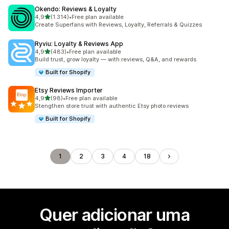
Okendo: Reviews & Loyalty
de 5 estrelas
4,9
(1.314)
•
Free plan available
1314 total de avaliações
Create Superfans with Reviews, Loyalty, Referrals & Quizzes
Ryviu: Loyalty & Reviews App
de 5 estrelas
4,9
(483)
•
Free plan available
483 total de avaliações
Build trust, grow loyalty — with reviews, Q&A, and rewards
Built for Shopify
Etsy Reviews Importer
de 5 estrelas
4,9
(98)
•
Free plan available
98 total de avaliações
Stengthen store trust with authentic Etsy photo reviews
Built for Shopify
1
2
3
4
18
Quer adicionar uma