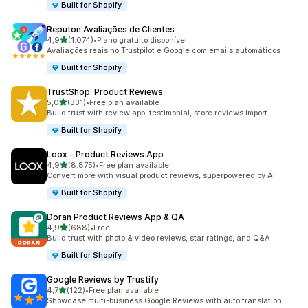
Built for Shopify
Reputon Avaliações de Clientes
de 5 estrelas
4,9
(1.074)
•
Plano gratuito disponível
1074 total de avaliações
Avaliações reais no Trustpilot e Google com emails automáticos
Built for Shopify
TrustShop: Product Reviews
de 5 estrelas
5,0
(331)
•
Free plan available
331 total de avaliações
Build trust with review app, testimonial, store reviews import
Built for Shopify
Loox ‑ Product Reviews App
de 5 estrelas
4,9
(8.875)
•
Free plan available
8875 total de avaliações
Convert more with visual product reviews, superpowered by AI
Built for Shopify
Doran Product Reviews App & QA
de 5 estrelas
4,9
(688)
•
Free
688 total de avaliações
Build trust with photo & video reviews, star ratings, and Q&A
Built for Shopify
Google Reviews by Trustify
de 5 estrelas
4,7
(122)
•
Free plan available
122 total de avaliações
Showcase multi-business Google Reviews with auto translation