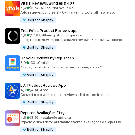
Vitals: Reviews, Bundles & 40+
de 5 estrelas
4,9
(2.799)
•
Free trial available
2799 total de avaliações
Add reviews, bundles & 40+ marketing tools, all in one app
Built for Shopify
TrustWILL Product Reviews app
de 5 estrelas
4,9
(1.493)
•
Plano gratuito disponível
1493 total de avaliações
aliexpress review importer, amazon reviews & alireviews oberlo
Built for Shopify
Google Reviews by RepOcean
de 5 estrelas
5,0
(30)
•
Gratuito
30 total de avaliações
Avaliações do Google que geram confiança e SEO
Built for Shopify
LAI Product Reviews App
de 5 estrelas
4,9
(494)
•
Free
494 total de avaliações
Convert more with product reviews, photos, testimonials
Built for Shopify
Reputon Avaliações Etsy
de 5 estrelas
4,9
(319)
•
Instalação gratuita
319 total de avaliações
Importe e sincronize automaticamente avaliações da loja Etsy
Built for Shopify