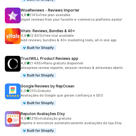
WiseReviews ‑ Reviews Importer
de 5 estrelas
4,8
(141)
•
Free plan available
141 total de avaliações
Import reviews from your favorite e-commerce platforms easily!
Vitals: Reviews, Bundles & 40+
de 5 estrelas
4,9
(2.801)
•
Free trial available
2801 total de avaliações
Add reviews, bundles & 40+ marketing tools, all in one app
Built for Shopify
TrustWILL Product Reviews app
de 5 estrelas
4,9
(1.495)
•
Plano gratuito disponível
1495 total de avaliações
aliexpress review importer, amazon reviews & alireviews oberlo
Built for Shopify
Google Reviews by RepOcean
de 5 estrelas
5,0
(31)
•
Gratuito
31 total de avaliações
Avaliações do Google que geram confiança e SEO
Built for Shopify
Reputon Avaliações Etsy
de 5 estrelas
4,9
(319)
•
Instalação gratuita
319 total de avaliações
Importe e sincronize automaticamente avaliações da loja Etsy
Built for Shopify