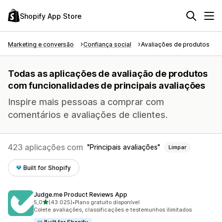
Shopify App Store
Marketing e conversão
Confiança social
Avaliações de produtos
Todas as aplicações de avaliação de produtos
com funcionalidades de principais avaliações
Inspire mais pessoas a comprar com
comentários e avaliações de clientes.
423 aplicações com
Principais avaliações
Limpar
Built for Shopify
Judge.me Product Reviews App
de 5 estrelas
5,0
(43.025)
•
Plano gratuito disponível
43025 total de avaliações
Colete avaliações, classificações e testemunhos ilimitados