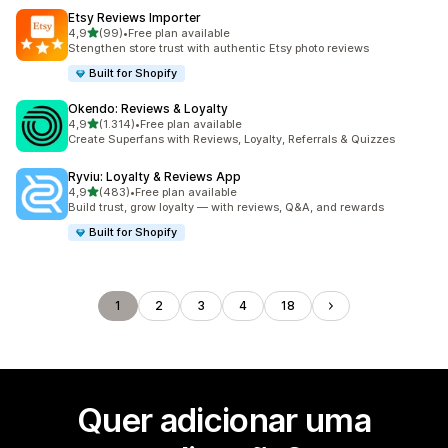
Etsy Reviews Importer
de 5 estrelas
4,9
(99)
•
Free plan available
99 total de avaliações
Stengthen store trust with authentic Etsy photo reviews
Built for Shopify
Okendo: Reviews & Loyalty
de 5 estrelas
4,9
(1.314)
•
Free plan available
1314 total de avaliações
Create Superfans with Reviews, Loyalty, Referrals & Quizzes
Ryviu: Loyalty & Reviews App
de 5 estrelas
4,9
(483)
•
Free plan available
483 total de avaliações
Build trust, grow loyalty — with reviews, Q&A, and rewards
Built for Shopify
1
2
3
4
18
Quer adicionar uma