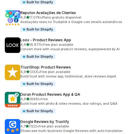
Built for Shopify
Reputon Avaliações de Clientes
de 5 estrelas
4,9
(1.074)
•
Plano gratuito disponível
1074 total de avaliações
Avaliações reais no Trustpilot e Google com emails automáticos
Built for Shopify
Loox ‑ Product Reviews App
de 5 estrelas
4,9
(8.877)
•
Free plan available
8877 total de avaliações
Convert more with visual product reviews, superpowered by AI
Built for Shopify
TrustShop: Product Reviews
de 5 estrelas
4,9
(333)
•
Free plan available
333 total de avaliações
Build trust with review app, testimonial, store reviews import
Built for Shopify
Doran Product Reviews App & QA
de 5 estrelas
4,9
(688)
•
Free
688 total de avaliações
Build trust with photo & video reviews, star ratings, and Q&A
Built for Shopify
Google Reviews by Trustify
de 5 estrelas
4,7
(122)
•
Free plan available
122 total de avaliações
Showcase multi-business Google Reviews with auto translation