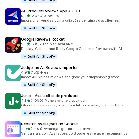
Built for Shopify
AG Product Reviews App & UGC
de 5 estrelas
5,0
(2.989)
•
Gratuito
2989 total de avaliações
Impulsionar vendas com avaliações genuínas dos clientes.
Built for Shopify
Google Reviews Rocket
de 5 estrelas
5,0
(539)
•
Free plan available
539 total de avaliações
Display, Collect, and Reply Google Customer Reviews with AI.
Built for Shopify
Judge.me Ali Reviews Importer
de 5 estrelas
4,9
(183)
•
Free
183 total de avaliações
Import AliExpress reviews and grow your dropshipping store
Built for Shopify
Junip ‑ Avaliações de produtos
de 5 estrelas
4,8
(1.080)
•
Plano gratuito disponível
1080 total de avaliações
Obtenha mais avaliações de produtos e avaliações com fotos
Built for Shopify
Reputon Avaliações do Google
de 5 estrelas
4,9
(1.401)
•
Avaliação gratuita disponível
1401 total de avaliações
Venda mais com Avaliações do Google, estrelas e Testemunhos