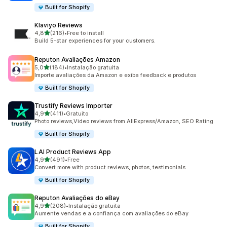
Built for Shopify
Klaviyo Reviews
de 5 estrelas
4,8
(216)
•
Free to install
216 total de avaliações
Build 5-star experiences for your customers.
Reputon Avaliações Amazon
de 5 estrelas
5,0
(184)
•
Instalação gratuita
184 total de avaliações
Importe avaliações da Amazon e exiba feedback e produtos
Built for Shopify
Trustify Reviews Importer
de 5 estrelas
4,9
(411)
•
Gratuito
411 total de avaliações
Photo reviews,Video reviews from AliExpress/Amazon, SEO Rating
Built for Shopify
LAI Product Reviews App
de 5 estrelas
4,9
(491)
•
Free
491 total de avaliações
Convert more with product reviews, photos, testimonials
Built for Shopify
Reputon Avaliações do eBay
de 5 estrelas
4,9
(208)
•
Instalação gratuita
208 total de avaliações
Aumente vendas e a confiança com avaliações do eBay
Built for Shopify