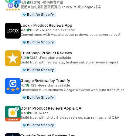
滿分 5 顆星
4.9
(1,076)
•
提供免費方案
共有 1076 則評價
使用自動化郵件獲取真實的 Trustpilot 或 Google 評論
Built for Shopify
Loox ‑ Product Reviews App
滿分 5 顆星
4.9
(8,892)
•
Free plan available
共有 8892 則評價
Convert more with visual product reviews, superpowered by AI
Built for Shopify
TrustShop: Product Reviews
滿分 5 顆星
5.0
(332)
•
Free plan available
共有 332 則評價
Build trust with review app, testimonial, store reviews import
Built for Shopify
Google Reviews by Trustify
滿分 5 顆星
4.7
(122)
•
Free plan available
共有 122 則評價
Showcase multi-business Google Reviews with auto translation
Built for Shopify
Doran Product Reviews App & QA
滿分 5 顆星
4.9
(690)
•
Free
共有 690 則評價
Build trust with photo & video reviews, star ratings, and Q&A
Built for Shopify
Trustify: Product Reviews App