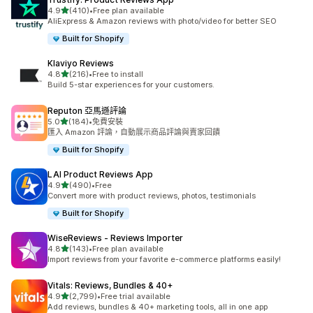
滿分 5 顆星
4.9
(410)
•
Free plan available
共有 410 則評價
AliExpress & Amazon reviews with photo/video for better SEO
Built for Shopify
Klaviyo Reviews
滿分 5 顆星
4.8
(216)
•
Free to install
共有 216 則評價
Build 5-star experiences for your customers.
Reputon 亞馬遜評論
滿分 5 顆星
5.0
(184)
•
免費安裝
共有 184 則評價
匯入 Amazon 評論，自動展示商品評論與賣家回饋
Built for Shopify
LAI Product Reviews App
滿分 5 顆星
4.9
(490)
•
Free
共有 490 則評價
Convert more with product reviews, photos, testimonials
Built for Shopify
WiseReviews ‑ Reviews Importer
滿分 5 顆星
4.8
(143)
•
Free plan available
共有 143 則評價
Import reviews from your favorite e-commerce platforms easily!
Vitals: Reviews, Bundles & 40+
滿分 5 顆星
4.9
(2,799)
•
Free trial available
共有 2799 則評價
Add reviews, bundles & 40+ marketing tools, all in one app