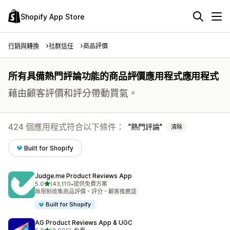
Shopify App Store
行銷與轉換
社群信任
商品評價
所有具備熱門評論功能的商品評價應用程式應用程式
藉由顧客評價和評分帶動買氣。
424 個應用程式符合以下條件：
熱門評論
清除
Built for Shopify
Judge.me Product Reviews App
滿分 5 顆星
5.0
(43,111)
•
提供免費方案
共有 43111 則評價
無限制收集商品評價、評分、顧客推薦語
Built for Shopify
AG Product Reviews App & UGC