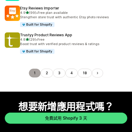
Etsy Reviews Importer
滿分 5 顆星
4.9
(99)
•
Free plan available
共有 99 則評價
Stengthen store trust with authentic Etsy photo reviews
Built for Shopify
Trustyy Product Reviews App
滿分 5 顆星
4.8
(29)
•
Free
共有 29 則評價
Boost trust with verified product reviews & ratings
Built for Shopify
1
2
3
4
18
想要新增應用程式嗎？
免費試用 Shopify 3 天