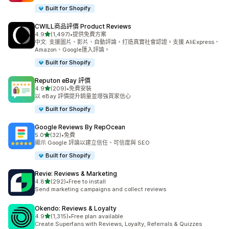
Built for Shopify
CWILL商品評價 Product Reviews
滿分 5 顆星
4.9
(1,497)
•
提供免費方案
共有 1497 則評價
中文: 支援圖片、影片、自動評論，打造真實社會認證。支援 AliExpress、
Amazon、Google匯入評論。
Built for Shopify
Reputon eBay 評價
滿分 5 顆星
4.9
(209)
•
免費安裝
共有 209 則評價
以 eBay 評價提升銷量並增強買家信心
Built for Shopify
Google Reviews By RepOcean
滿分 5 顆星
5.0
(32)
•
免費
共有 32 則評價
顯示 Google 評論以建立信任、可信度與 SEO
Built for Shopify
Revie: Reviews & Marketing
滿分 5 顆星
4.8
(292)
•
Free to install
共有 292 則評價
Send marketing campaigns and collect reviews
Okendo: Reviews & Loyalty
滿分 5 顆星
4.9
(1,315)
•
Free plan available
共有 1315 則評價
Create Superfans with Reviews, Loyalty, Referrals & Quizzes