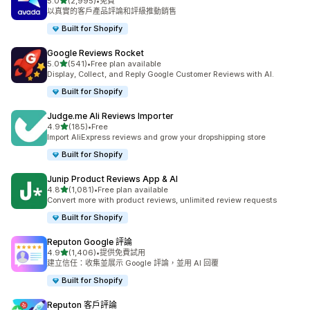
滿分 5 顆星
5.0
(2,995)
•
免費
共有 2995 則評價
以真實的客戶產品評論和評級推動銷售
Built for Shopify
Google Reviews Rocket
滿分 5 顆星
5.0
(541)
•
Free plan available
共有 541 則評價
Display, Collect, and Reply Google Customer Reviews with AI.
Built for Shopify
Judge.me Ali Reviews Importer
滿分 5 顆星
4.9
(185)
•
Free
共有 185 則評價
Import AliExpress reviews and grow your dropshipping store
Built for Shopify
Junip Product Reviews App & AI
滿分 5 顆星
4.8
(1,081)
•
Free plan available
共有 1081 則評價
Convert more with product reviews, unlimited review requests
Built for Shopify
Reputon Google 評論
滿分 5 顆星
4.9
(1,406)
•
提供免費試用
共有 1406 則評價
建立信任：收集並展示 Google 評論，並用 AI 回覆
Built for Shopify
Reputon 客戶評論