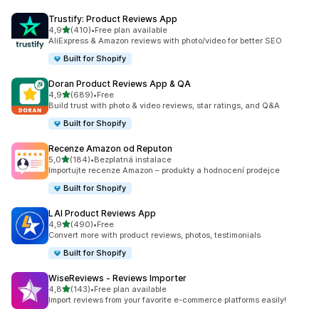
Trustify: Product Reviews App
z 5 hvězd
4,9
(410)
•
Free plan available
Celkový počet recenzí: 410
AliExpress & Amazon reviews with photo/video for better SEO
Built for Shopify
Doran Product Reviews App & QA
z 5 hvězd
4,9
(689)
•
Free
Celkový počet recenzí: 689
Build trust with photo & video reviews, star ratings, and Q&A
Built for Shopify
Recenze Amazon od Reputon
z 5 hvězd
5,0
(184)
•
Bezplatná instalace
Celkový počet recenzí: 184
Importujte recenze Amazon – produkty a hodnocení prodejce
Built for Shopify
LAI Product Reviews App
z 5 hvězd
4,9
(490)
•
Free
Celkový počet recenzí: 490
Convert more with product reviews, photos, testimonials
Built for Shopify
WiseReviews ‑ Reviews Importer
z 5 hvězd
4,8
(143)
•
Free plan available
Celkový počet recenzí: 143
Import reviews from your favorite e-commerce platforms easily!