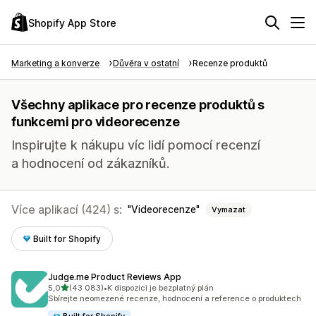
Shopify App Store
Marketing a konverze
Důvěra v ostatní
Recenze produktů
Všechny aplikace pro recenze produktů s
funkcemi pro videorecenze
Inspirujte k nákupu víc lidí pomocí recenzí
a hodnocení od zákazníků.
Více aplikací (424) s:
Videorecenze
Vymazat
Built for Shopify
Judge.me Product Reviews App
z 5 hvězd
5,0
(43 083)
•
K dispozici je bezplatný plán
Celkový počet recenzí: 43083
Sbírejte neomezené recenze, hodnocení a reference o produktech