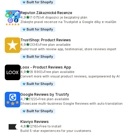
Built for Shopify
Reputon Zákaznické Recenze
z 5 hvězd
4,9
(1 075)
•
K dispozici je bezplatný plán
Celkový počet recenzí: 1075
Získejte pravé recenze na Trustpilot a Google díky e-mailům
Built for Shopify
TrustShop: Product Reviews
z 5 hvězd
4,9
(334)
•
Free plan available
Celkový počet recenzí: 334
Build trust with review app, testimonial, store reviews import
Built for Shopify
Loox ‑ Product Reviews App
z 5 hvězd
4,9
(8 890)
•
Free plan available
Celkový počet recenzí: 8890
Convert more with visual product reviews, superpowered by AI
Built for Shopify
Google Reviews by Trustify
z 5 hvězd
4,7
(122)
•
Free plan available
Celkový počet recenzí: 122
Showcase multi-business Google Reviews with auto translation
Built for Shopify
Klaviyo Reviews
z 5 hvězd
4,8
(216)
•
Free to install
Celkový počet recenzí: 216
Build 5-star experiences for your customers.