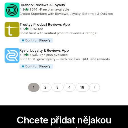
Okendo: Reviews & Loyalty
z 5 hvězd
4,9
(1 314)
•
Free plan available
Celkový počet recenzí: 1314
Create Superfans with Reviews, Loyalty, Referrals & Quizzes
Trustyy Product Reviews App
z 5 hvězd
4,8
(29)
•
Free
Celkový počet recenzí: 29
Boost trust with verified product reviews & ratings
Built for Shopify
Ryviu: Loyalty & Reviews App
z 5 hvězd
4,9
(483)
•
Free plan available
Celkový počet recenzí: 483
Build trust, grow loyalty — with reviews, Q&A, and rewards
Built for Shopify
1
2
3
4
18
Chcete přidat nějakou