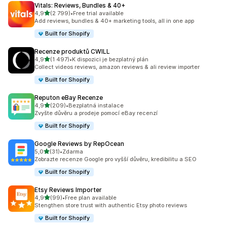
Vitals: Reviews, Bundles & 40+
z 5 hvězd
4,9
(2 799)
•
Free trial available
Celkový počet recenzí: 2799
Add reviews, bundles & 40+ marketing tools, all in one app
Built for Shopify
Recenze produktů CWILL
z 5 hvězd
4,9
(1 497)
•
K dispozici je bezplatný plán
Celkový počet recenzí: 1497
Collect videos reviews, amazon reviews & ali review importer
Built for Shopify
Reputon eBay Recenze
z 5 hvězd
4,9
(209)
•
Bezplatná instalace
Celkový počet recenzí: 209
Zvyšte důvěru a prodeje pomocí eBay recenzí
Built for Shopify
Google Reviews by RepOcean
z 5 hvězd
5,0
(31)
•
Zdarma
Celkový počet recenzí: 31
Zobrazte recenze Google pro vyšší důvěru, kredibilitu a SEO
Built for Shopify
Etsy Reviews Importer
z 5 hvězd
4,9
(99)
•
Free plan available
Celkový počet recenzí: 99
Stengthen store trust with authentic Etsy photo reviews
Built for Shopify