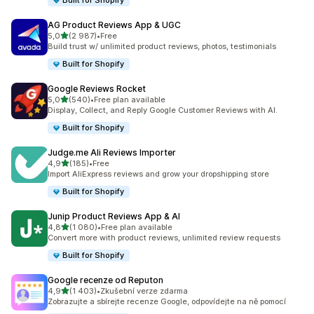
Built for Shopify
AG Product Reviews App & UGC
z 5 hvězd
5,0
(2 987)
•
Free
Celkový počet recenzí: 2987
Build trust w/ unlimited product reviews, photos, testimonials
Built for Shopify
Google Reviews Rocket
z 5 hvězd
5,0
(540)
•
Free plan available
Celkový počet recenzí: 540
Display, Collect, and Reply Google Customer Reviews with AI.
Built for Shopify
Judge.me Ali Reviews Importer
z 5 hvězd
4,9
(185)
•
Free
Celkový počet recenzí: 185
Import AliExpress reviews and grow your dropshipping store
Built for Shopify
Junip Product Reviews App & AI
z 5 hvězd
4,8
(1 080)
•
Free plan available
Celkový počet recenzí: 1080
Convert more with product reviews, unlimited review requests
Built for Shopify
Google recenze od Reputon
z 5 hvězd
4,9
(1 403)
•
Zkušební verze zdarma
Celkový počet recenzí: 1403
Zobrazujte a sbírejte recenze Google, odpovídejte na ně pomocí