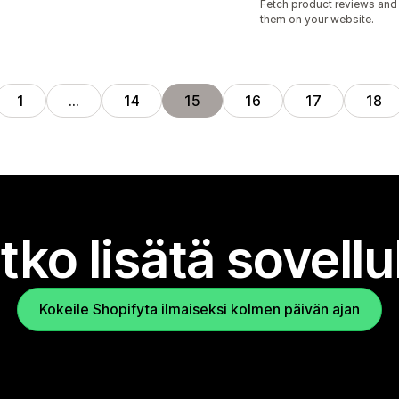
Fetch product reviews and
them on your website.
1
…
14
15
16
17
18
tko lisätä sovell
Kokeile Shopifyta ilmaiseksi kolmen päivän ajan