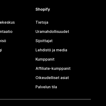
Shopify
jekeskus
Tietoja
ntaatio
Uramahdollisuudet
eisö
Sijoittajat
i
Lehdistö ja media
Kumppanit
Affiliate-kumppanit
Oikeudelliset asiat
Palvelun tila