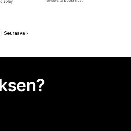
reviews to boost trust.
 display
Seuraava
uksen?