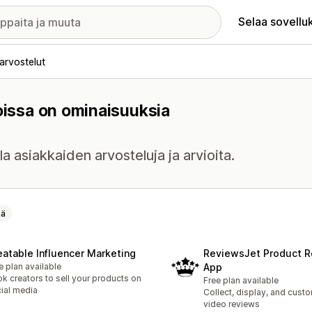
Selaa sovellu
arvostelut
joissa on ominaisuuksia
a asiakkaiden arvosteluja ja arvioita.
nä
eatable Influencer Marketing
ReviewsJet Product 
e plan available
App
k creators to sell your products on
Free plan available
ial media
Collect, display, and custo
video reviews