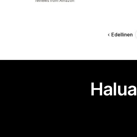
reviews from Amazon
Edellinen
Halua