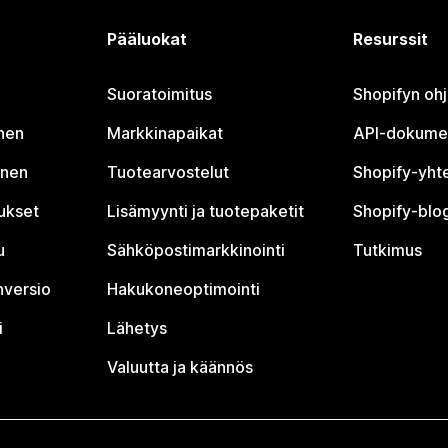
Pääluokat
Resurssit
Suoratoimitus
Shopifyn oh
nen
Markkinapaikat
API-dokume
inen
Tuotearvostelut
Shopify-yht
tukset
Lisämyynti ja tuotepaketit
Shopify-blog
u
Sähköpostimarkkinointi
Tutkimus
nversio
Hakukoneoptimointi
i
Lähetys
Valuutta ja käännös