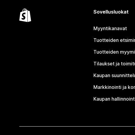
Sovellusluokat
Myyntikanavat
Tuotteiden etsimi
Tuotteiden myym
Tilaukset ja toimi
Kaupan suunnittel
Markkinointi ja ko
Kaupan hallinnoint