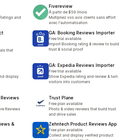
Fivereview
À partir de $59 /mois
 Ratings and
Multipliez vos avis clients sans effort
avec l'automatisation
ct
GA: Booking Reviews Importer
Free trial available
Import Booking rating & review to build
trust & social proof
als that
GA: Expedia Reviews Importer
Free trial available
nd display
Show Expedia rating and review & turn
visitors into customers
e Reviews
Trust Plane
Free plan available
re Reviews
Photo & video reviews that build trust
and drive sales
iews &
Zehntech Product Reviews App
Free plan available
Collect and display verified product