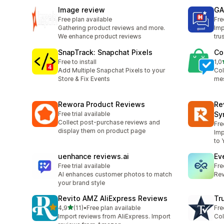
Image review
GA
Free plan available
Fre
Gathering product reviews and more.
Imp
We enhance product reviews
tru
SnapTrack: Snapchat Pixels
Co
Free to install
1,0
1 a
Add Multiple Snapchat Pixels to your
Col
Store & Fix Events
mes
Rewora Product Reviews
Re
Free trial available
Sy
Collect post-purchase reviews and
Fre
display them on product page
Imp
to 
uenhance reviews.ai
Ev
Free trial available
Fre
AI enhances customer photos to match
Rev
your brand style
Revito AMZ AliExpress Reviews
Tr
/ 5 tähteä
4,9
(11)
•
Free plan available
Fre
11 arvostelua yhteensä
Import reviews from AliExpress. Import
Col