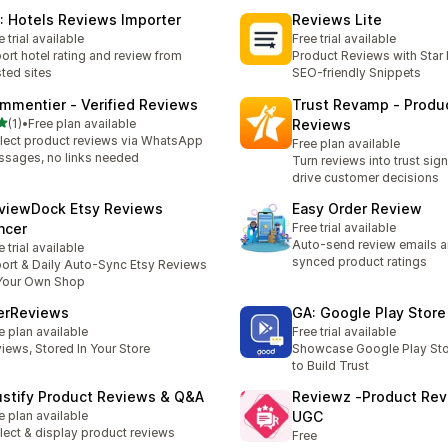
: Hotels Reviews Importer
Reviews Lite
e trial available
Free trial available
ort hotel rating and review from
Product Reviews with Star
sted sites
SEO-friendly Snippets
mmentier ‑ Verified Reviews
Trust Revamp ‑ Produ
/ 5 tähteä
(1)
•
Free plan available
Reviews
rvostelua yhteensä
lect product reviews via WhatsApp
Free plan available
sages, no links needed
Turn reviews into trust sign
drive customer decisions
viewDock Etsy Reviews
Easy Order Review
ncer
Free trial available
Auto-send review emails a
e trial available
synced product ratings
ort & Daily Auto-Sync Etsy Reviews
Your Own Shop
erReviews
GA: Google Play Stor
e plan available
Free trial available
iews, Stored In Your Store
Showcase Google Play Sto
to Build Trust
ustify Product Reviews & Q&A
Reviewz ‑Product Rev
e plan available
UGC
lect & display product reviews
Free