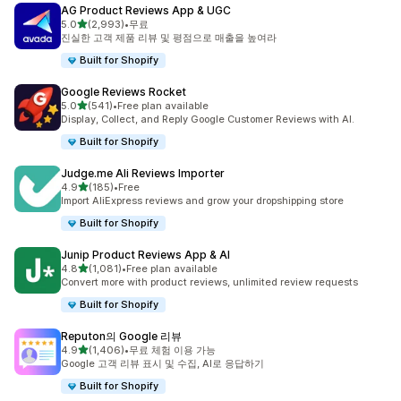
AG Product Reviews App & UGC
별 5개 중
5.0
(2,993)
•
무료
총 리뷰 2993개
진실한 고객 제품 리뷰 및 평점으로 매출을 높여라
Built for Shopify
Google Reviews Rocket
별 5개 중
5.0
(541)
•
Free plan available
총 리뷰 541개
Display, Collect, and Reply Google Customer Reviews with AI.
Built for Shopify
Judge.me Ali Reviews Importer
별 5개 중
4.9
(185)
•
Free
총 리뷰 185개
Import AliExpress reviews and grow your dropshipping store
Built for Shopify
Junip Product Reviews App & AI
별 5개 중
4.8
(1,081)
•
Free plan available
총 리뷰 1081개
Convert more with product reviews, unlimited review requests
Built for Shopify
Reputon의 Google 리뷰
별 5개 중
4.9
(1,406)
•
무료 체험 이용 가능
총 리뷰 1406개
Google 고객 리뷰 표시 및 수집, AI로 응답하기
Built for Shopify