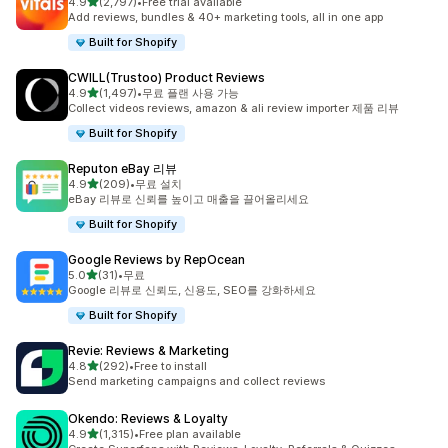
별 5개 중
4.9
(2,797)
•
Free trial available
총 리뷰 2797개
Add reviews, bundles & 40+ marketing tools, all in one app
Built for Shopify
CWILL(Trustoo) Product Reviews
별 5개 중
4.9
(1,497)
•
무료 플랜 사용 가능
총 리뷰 1497개
Collect videos reviews, amazon & ali review importer 제품 리뷰
Built for Shopify
Reputon eBay 리뷰
별 5개 중
4.9
(209)
•
무료 설치
총 리뷰 209개
eBay 리뷰로 신뢰를 높이고 매출을 끌어올리세요
Built for Shopify
Google Reviews by RepOcean
별 5개 중
5.0
(31)
•
무료
총 리뷰 31개
Google 리뷰로 신뢰도, 신용도, SEO를 강화하세요
Built for Shopify
Revie: Reviews & Marketing
별 5개 중
4.8
(292)
•
Free to install
총 리뷰 292개
Send marketing campaigns and collect reviews
Okendo: Reviews & Loyalty
별 5개 중
4.9
(1,315)
•
Free plan available
총 리뷰 1315개