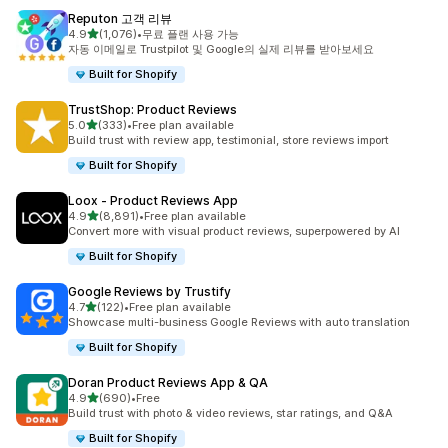
Reputon 고객 리뷰
별 5개 중
4.9
(1,076)
•
무료 플랜 사용 가능
총 리뷰 1076개
자동 이메일로 Trustpilot 및 Google의 실제 리뷰를 받아보세요
Built for Shopify
TrustShop: Product Reviews
별 5개 중
5.0
(333)
•
Free plan available
총 리뷰 333개
Build trust with review app, testimonial, store reviews import
Built for Shopify
Loox ‑ Product Reviews App
별 5개 중
4.9
(8,891)
•
Free plan available
총 리뷰 8891개
Convert more with visual product reviews, superpowered by AI
Built for Shopify
Google Reviews by Trustify
별 5개 중
4.7
(122)
•
Free plan available
총 리뷰 122개
Showcase multi-business Google Reviews with auto translation
Built for Shopify
Doran Product Reviews App & QA
별 5개 중
4.9
(690)
•
Free
총 리뷰 690개
Build trust with photo & video reviews, star ratings, and Q&A
Built for Shopify