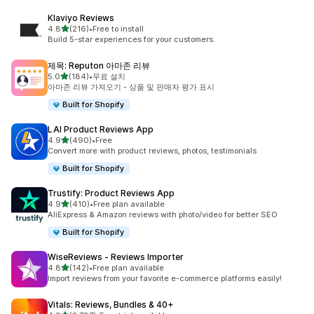
Klaviyo Reviews
별 5개 중
4.8
(216)
•
Free to install
총 리뷰 216개
Build 5-star experiences for your customers.
제목: Reputon 아마존 리뷰
별 5개 중
5.0
(184)
•
무료 설치
총 리뷰 184개
아마존 리뷰 가져오기 - 상품 및 판매자 평가 표시
Built for Shopify
LAI Product Reviews App
별 5개 중
4.9
(490)
•
Free
총 리뷰 490개
Convert more with product reviews, photos, testimonials
Built for Shopify
Trustify: Product Reviews App
별 5개 중
4.9
(410)
•
Free plan available
총 리뷰 410개
AliExpress & Amazon reviews with photo/video for better SEO
Built for Shopify
WiseReviews ‑ Reviews Importer
별 5개 중
4.8
(142)
•
Free plan available
총 리뷰 142개
Import reviews from your favorite e-commerce platforms easily!
Vitals: Reviews, Bundles & 40+