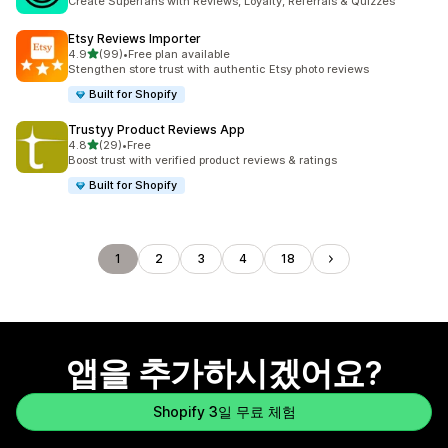
Create Superfans with Reviews, Loyalty, Referrals & Quizzes
Etsy Reviews Importer
별 5개 중
4.9
(99)
•
Free plan available
총 리뷰 99개
Stengthen store trust with authentic Etsy photo reviews
Built for Shopify
Trustyy Product Reviews App
별 5개 중
4.8
(29)
•
Free
총 리뷰 29개
Boost trust with verified product reviews & ratings
Built for Shopify
1
2
3
4
18
앱을 추가하시겠어요?
Shopify 3일 무료 체험