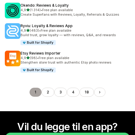
Okendo: Reviews & Loyalty
av 5 stjerner
4,9
(1 314)
•
Free plan available
Totalt 1314 omtaler
Create Superfans with Reviews, Loyalty, Referrals & Quizzes
Ryviu: Loyalty & Reviews App
av 5 stjerner
4,9
(483)
•
Free plan available
Totalt 483 omtaler
Build trust, grow loyalty — with reviews, Q&A, and rewards
Built for Shopify
Etsy Reviews Importer
av 5 stjerner
4,9
(98)
•
Free plan available
Totalt 98 omtaler
Stengthen store trust with authentic Etsy photo reviews
Built for Shopify
1
2
3
4
18
Vil du legge til en app?