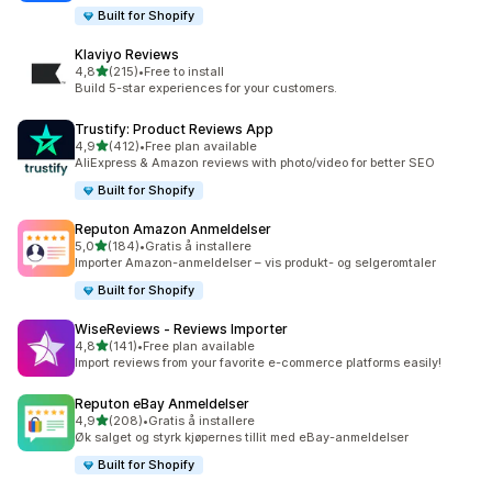
Built for Shopify
Klaviyo Reviews
av 5 stjerner
4,8
(215)
•
Free to install
Totalt 215 omtaler
Build 5-star experiences for your customers.
Trustify: Product Reviews App
av 5 stjerner
4,9
(412)
•
Free plan available
Totalt 412 omtaler
AliExpress & Amazon reviews with photo/video for better SEO
Built for Shopify
Reputon Amazon Anmeldelser
av 5 stjerner
5,0
(184)
•
Gratis å installere
Totalt 184 omtaler
Importer Amazon-anmeldelser – vis produkt- og selgeromtaler
Built for Shopify
WiseReviews ‑ Reviews Importer
av 5 stjerner
4,8
(141)
•
Free plan available
Totalt 141 omtaler
Import reviews from your favorite e-commerce platforms easily!
Reputon eBay Anmeldelser
av 5 stjerner
4,9
(208)
•
Gratis å installere
Totalt 208 omtaler
Øk salget og styrk kjøpernes tillit med eBay-anmeldelser
Built for Shopify