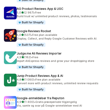
Built for Shopify
AG Product Reviews App & UGC
av 5 stjerner
5,0
(2 987)
•
Free
Totalt 2987 omtaler
Build trust w/ unlimited product reviews, photos, testimonials
Built for Shopify
Google Reviews Rocket
av 5 stjerner
5,0
(537)
•
Free plan available
Totalt 537 omtaler
Display, Collect, and Reply Google Customer Reviews with AI.
Built for Shopify
Judge.me Ali Reviews Importer
av 5 stjerner
4,9
(182)
•
Free
Totalt 182 omtaler
Import AliExpress reviews and grow your dropshipping store
Built for Shopify
Junip Product Reviews App & AI
av 5 stjerner
4,8
(1 080)
•
Free plan available
Totalt 1080 omtaler
Convert more with product reviews, unlimited review requests
Built for Shopify
Google‑anmeldelser fra Reputon
av 5 stjerner
4,9
(1 400)
•
Gratis prøveperiode tilgjengelig
Totalt 1400 omtaler
Vis, samle og svar på Google-anmeldelser med AI