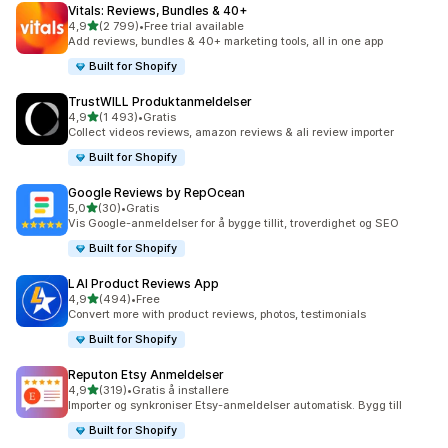
Vitals: Reviews, Bundles & 40+
av 5 stjerner
4,9
(2 799)
•
Free trial available
Totalt 2799 omtaler
Add reviews, bundles & 40+ marketing tools, all in one app
Built for Shopify
TrustWILL Produktanmeldelser
av 5 stjerner
4,9
(1 493)
•
Gratis
Totalt 1493 omtaler
Collect videos reviews, amazon reviews & ali review importer
Built for Shopify
Google Reviews by RepOcean
av 5 stjerner
5,0
(30)
•
Gratis
Totalt 30 omtaler
Vis Google-anmeldelser for å bygge tillit, troverdighet og SEO
Built for Shopify
LAI Product Reviews App
av 5 stjerner
4,9
(494)
•
Free
Totalt 494 omtaler
Convert more with product reviews, photos, testimonials
Built for Shopify
Reputon Etsy Anmeldelser
av 5 stjerner
4,9
(319)
•
Gratis å installere
Totalt 319 omtaler
Importer og synkroniser Etsy-anmeldelser automatisk. Bygg till
Built for Shopify