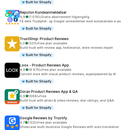
Built for Shopify
Reputon Kundeanmeldelser
av 5 stjerner
4,9
(1 074)
•
Gratis abonnement tilgjengelig
Totalt 1074 omtaler
Få ekte Trustpilot- og Google-anmeldelser med automatiske e-po
Built for Shopify
TrustShop: Product Reviews
av 5 stjerner
5,0
(331)
•
Free plan available
Totalt 331 omtaler
Build trust with review app, testimonial, store reviews import
Built for Shopify
Loox ‑ Product Reviews App
av 5 stjerner
4,9
(8 875)
•
Free plan available
Totalt 8875 omtaler
Convert more with visual product reviews, superpowered by AI
Built for Shopify
Doran Product Reviews App & QA
av 5 stjerner
4,9
(688)
•
Free
Totalt 688 omtaler
Build trust with photo & video reviews, star ratings, and Q&A
Built for Shopify
Google Reviews by Trustify
av 5 stjerner
4,7
(122)
•
Free plan available
Totalt 122 omtaler
Showcase multi-business Google Reviews with auto translation