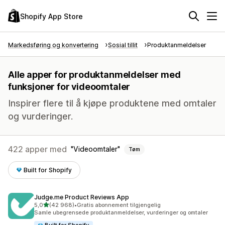
Shopify App Store
Markedsføring og konvertering
Sosial tillit
Produktanmeldelser
Alle apper for produktanmeldelser med
funksjoner for videoomtaler
Inspirer flere til å kjøpe produktene med omtaler
og vurderinger.
422 apper med
Videoomtaler
Tøm
Built for Shopify
Judge.me Product Reviews App
av 5 stjerner
5,0
(42 968)
•
Gratis abonnement tilgjengelig
Totalt 42968 omtaler
Samle ubegrensede produktanmeldelser, vurderinger og omtaler