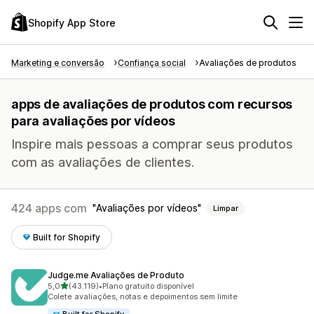
Shopify App Store
Marketing e conversão
Confiança social
Avaliações de produtos
apps de avaliações de produtos com recursos
para avaliações por vídeos
Inspire mais pessoas a comprar seus produtos
com as avaliações de clientes.
424 apps com
Avaliações por vídeos
Limpar
Built for Shopify
Judge.me Avaliações de Produto
de 5 estrelas
5,0
(43.119)
•
Plano gratuito disponível
43119 avaliações ao todo
Colete avaliações, notas e depoimentos sem limite