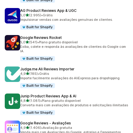
Built for Shopify
AG Product Reviews App & UGC
de 5 estrelas
5,0
(2.995)
•
Grátis
2995 avaliações ao todo
Impulsionar vendas com avaliações genuínas de clientes.
Built for Shopify
Google Reviews Rocket
de 5 estrelas
5,0
(541)
•
Plano gratuito disponível
541 avaliações ao todo
Exiba, colete e responda às avaliações de clientes do Google com
IA.
Built for Shopify
Judge.me Ali Reviews Importer
de 5 estrelas
4,9
(185)
•
Grátis
185 avaliações ao todo
Importe facilmente avaliações do AliExpress para dropshipping
Built for Shopify
Junip Product Reviews App & AI
de 5 estrelas
4,8
(1.081)
•
Plano gratuito disponível
1081 avaliações ao todo
Converta mais com avaliações de produtos e solicitações ilimitadas
Built for Shopify
Google Reviews ‑ Avaliações
de 5 estrelas
4,9
(1.406)
•
Avaliação gratuita
1406 avaliações ao todo
Venda mais com Avaliações do Google, estrelas e Depoimentos