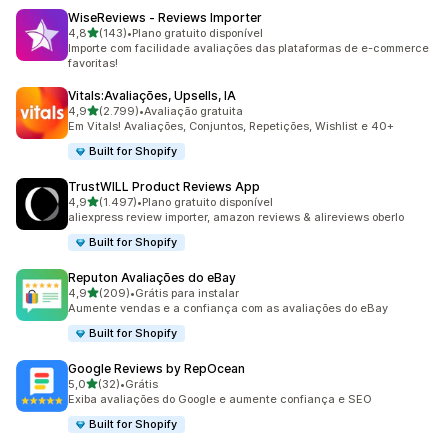
WiseReviews ‑ Reviews Importer
de 5 estrelas
4,8
(143)
•
Plano gratuito disponível
143 avaliações ao todo
Importe com facilidade avaliações das plataformas de e-commerce
favoritas!
Vitals:Avaliações, Upsells, IA
de 5 estrelas
4,9
(2.799)
•
Avaliação gratuita
2799 avaliações ao todo
Em Vitals! Avaliações, Conjuntos, Repetições, Wishlist e 40+
Built for Shopify
TrustWILL Product Reviews App
de 5 estrelas
4,9
(1.497)
•
Plano gratuito disponível
1497 avaliações ao todo
aliexpress review importer, amazon reviews & alireviews oberlo
Built for Shopify
Reputon Avaliações do eBay
de 5 estrelas
4,9
(209)
•
Grátis para instalar
209 avaliações ao todo
Aumente vendas e a confiança com as avaliações do eBay
Built for Shopify
Google Reviews by RepOcean
de 5 estrelas
5,0
(32)
•
Grátis
32 avaliações ao todo
Exiba avaliações do Google e aumente confiança e SEO
Built for Shopify