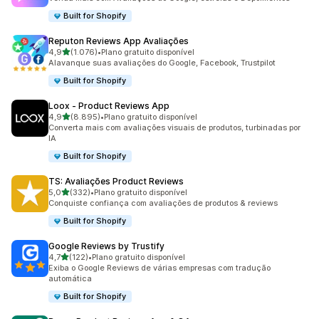
Built for Shopify
Reputon Reviews App Avaliações
de 5 estrelas
4,9
(1.076)
•
Plano gratuito disponível
1076 avaliações ao todo
Alavanque suas avaliações do Google, Facebook, Trustpilot
Built for Shopify
Loox ‑ Product Reviews App
de 5 estrelas
4,9
(8.895)
•
Plano gratuito disponível
8895 avaliações ao todo
Converta mais com avaliações visuais de produtos, turbinadas por
IA
Built for Shopify
TS: Avaliações Product Reviews
de 5 estrelas
5,0
(332)
•
Plano gratuito disponível
332 avaliações ao todo
Conquiste confiança com avaliações de produtos & reviews
Built for Shopify
Google Reviews by Trustify
de 5 estrelas
4,7
(122)
•
Plano gratuito disponível
122 avaliações ao todo
Exiba o Google Reviews de várias empresas com tradução
automática
Built for Shopify