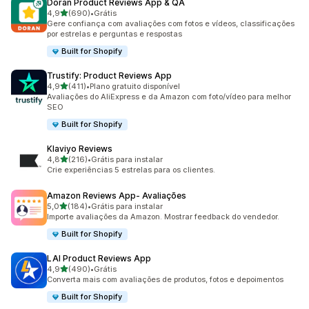
Doran Product Reviews App & QA
de 5 estrelas
4,9
(690)
•
Grátis
690 avaliações ao todo
Gere confiança com avaliações com fotos e vídeos, classificações
por estrelas e perguntas e respostas
Built for Shopify
Trustify: Product Reviews App
de 5 estrelas
4,9
(411)
•
Plano gratuito disponível
411 avaliações ao todo
Avaliações do AliExpress e da Amazon com foto/vídeo para melhor
SEO
Built for Shopify
Klaviyo Reviews
de 5 estrelas
4,8
(216)
•
Grátis para instalar
216 avaliações ao todo
Crie experiências 5 estrelas para os clientes.
Amazon Reviews App‑ Avaliações
de 5 estrelas
5,0
(184)
•
Grátis para instalar
184 avaliações ao todo
Importe avaliações da Amazon. Mostrar feedback do vendedor.
Built for Shopify
LAI Product Reviews App
de 5 estrelas
4,9
(490)
•
Grátis
490 avaliações ao todo
Converta mais com avaliações de produtos, fotos e depoimentos
Built for Shopify