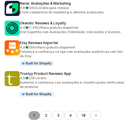
Revie: Avaliações & Marketing
de 5 estrelas
4,8
(292)
•
Grátis para instalar
292 avaliações ao todo
Envie campanhas de marketing e obtenha avaliações
Okendo: Reviews & Loyalty
de 5 estrelas
4,9
(1.315)
•
Plano gratuito disponível
1315 avaliações ao todo
Crie Superfãs com Avaliações, Fidelidade, Indicações e Quizzes
Etsy Reviews Importer
de 5 estrelas
4,9
(99)
•
Plano gratuito disponível
99 avaliações ao todo
Fortaleça a confiança na loja com avaliações autênticas com foto
da Etsy
Built for Shopify
Trustyy Product Reviews App
de 5 estrelas
4,8
(29)
•
Grátis
29 avaliações ao todo
Aumente a confiança com avaliações e classificações verificadas
de produtos
Built for Shopify
1
2
3
4
18