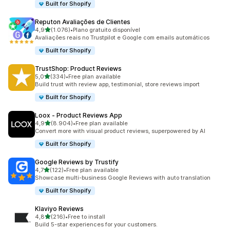
Built for Shopify
Reputon Avaliações de Clientes
de 5 estrelas
4,9
(1.076)
•
Plano gratuito disponível
1076 total de avaliações
Avaliações reais no Trustpilot e Google com emails automáticos
Built for Shopify
TrustShop: Product Reviews
de 5 estrelas
5,0
(334)
•
Free plan available
334 total de avaliações
Build trust with review app, testimonial, store reviews import
Built for Shopify
Loox ‑ Product Reviews App
de 5 estrelas
4,9
(8.904)
•
Free plan available
8904 total de avaliações
Convert more with visual product reviews, superpowered by AI
Built for Shopify
Google Reviews by Trustify
de 5 estrelas
4,7
(122)
•
Free plan available
122 total de avaliações
Showcase multi-business Google Reviews with auto translation
Built for Shopify
Klaviyo Reviews
de 5 estrelas
4,8
(216)
•
Free to install
216 total de avaliações
Build 5-star experiences for your customers.