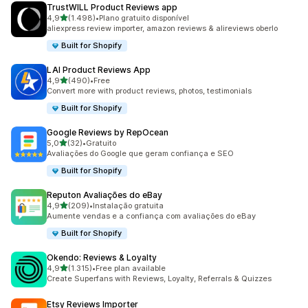
TrustWILL Product Reviews app
de 5 estrelas
4,9
(1.498)
•
Plano gratuito disponível
1498 total de avaliações
aliexpress review importer, amazon reviews & alireviews oberlo
Built for Shopify
LAI Product Reviews App
de 5 estrelas
4,9
(490)
•
Free
490 total de avaliações
Convert more with product reviews, photos, testimonials
Built for Shopify
Google Reviews by RepOcean
de 5 estrelas
5,0
(32)
•
Gratuito
32 total de avaliações
Avaliações do Google que geram confiança e SEO
Built for Shopify
Reputon Avaliações do eBay
de 5 estrelas
4,9
(209)
•
Instalação gratuita
209 total de avaliações
Aumente vendas e a confiança com avaliações do eBay
Built for Shopify
Okendo: Reviews & Loyalty
de 5 estrelas
4,9
(1.315)
•
Free plan available
1315 total de avaliações
Create Superfans with Reviews, Loyalty, Referrals & Quizzes
Etsy Reviews Importer