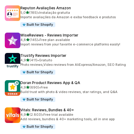
Reputon Avaliações Amazon
de 5 estrelas
5,0
(185)
•
Instalação gratuita
185 total de avaliações
Importe avaliações da Amazon e exiba feedback e produtos
Built for Shopify
WiseReviews ‑ Reviews Importer
de 5 estrelas
4,8
(145)
•
Free plan available
145 total de avaliações
Import reviews from your favorite e-commerce platforms easily!
Trustify Reviews Importer
de 5 estrelas
4,9
(411)
•
Gratuito
411 total de avaliações
Photo reviews,Video reviews from AliExpress/Amazon, SEO Rating
Built for Shopify
Doran Product Reviews App & QA
de 5 estrelas
4,9
(690)
•
Free
690 total de avaliações
Build trust with photo & video reviews, star ratings, and Q&A
Built for Shopify
Vitals: Reviews, Bundles & 40+
de 5 estrelas
4,9
(2.803)
•
Free trial available
2803 total de avaliações
Add reviews, bundles & 40+ marketing tools, all in one app
Built for Shopify