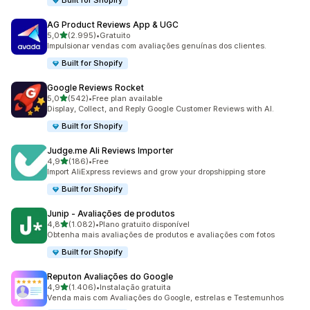
Built for Shopify
AG Product Reviews App & UGC
de 5 estrelas
5,0
(2.995)
•
Gratuito
2995 total de avaliações
Impulsionar vendas com avaliações genuínas dos clientes.
Built for Shopify
Google Reviews Rocket
de 5 estrelas
5,0
(542)
•
Free plan available
542 total de avaliações
Display, Collect, and Reply Google Customer Reviews with AI.
Built for Shopify
Judge.me Ali Reviews Importer
de 5 estrelas
4,9
(186)
•
Free
186 total de avaliações
Import AliExpress reviews and grow your dropshipping store
Built for Shopify
Junip ‑ Avaliações de produtos
de 5 estrelas
4,8
(1.082)
•
Plano gratuito disponível
1082 total de avaliações
Obtenha mais avaliações de produtos e avaliações com fotos
Built for Shopify
Reputon Avaliações do Google
de 5 estrelas
4,9
(1.406)
•
Instalação gratuita
1406 total de avaliações
Venda mais com Avaliações do Google, estrelas e Testemunhos