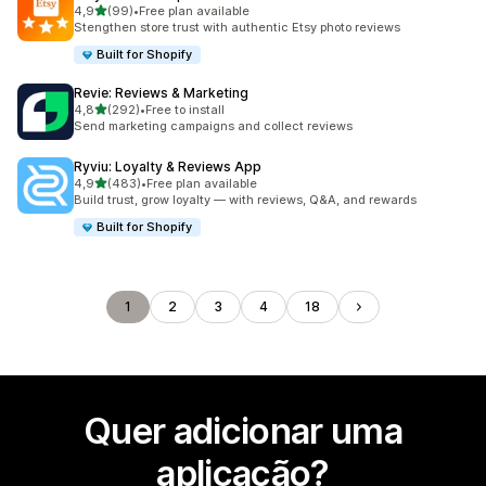
de 5 estrelas
4,9
(99)
•
Free plan available
99 total de avaliações
Stengthen store trust with authentic Etsy photo reviews
Built for Shopify
Revie: Reviews & Marketing
de 5 estrelas
4,8
(292)
•
Free to install
292 total de avaliações
Send marketing campaigns and collect reviews
Ryviu: Loyalty & Reviews App
de 5 estrelas
4,9
(483)
•
Free plan available
483 total de avaliações
Build trust, grow loyalty — with reviews, Q&A, and rewards
Built for Shopify
1
2
3
4
18
Quer adicionar uma
aplicação?