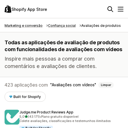
Shopify App Store
Marketing e conversão
Confiança social
Avaliações de produtos
Todas as aplicações de avaliação de produtos
com funcionalidades de avaliações com vídeos
Inspire mais pessoas a comprar com
comentários e avaliações de clientes.
423 aplicações com
Avaliações com vídeos
Limpar
Built for Shopify
Judge.me Product Reviews App
de 5 estrelas
5,0
(43.171)
•
Plano gratuito disponível
43171 total de avaliações
Colete avaliações, classificações e testemunhos ilimitados