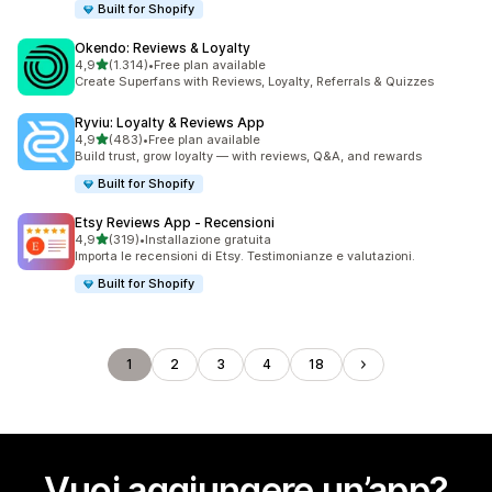
Built for Shopify
Okendo: Reviews & Loyalty
stelle su 5
4,9
(1.314)
•
Free plan available
1314 recensioni totali
Create Superfans with Reviews, Loyalty, Referrals & Quizzes
Ryviu: Loyalty & Reviews App
stelle su 5
4,9
(483)
•
Free plan available
483 recensioni totali
Build trust, grow loyalty — with reviews, Q&A, and rewards
Built for Shopify
Etsy Reviews App ‑ Recensioni
stelle su 5
4,9
(319)
•
Installazione gratuita
319 recensioni totali
Importa le recensioni di Etsy. Testimonianze e valutazioni.
Built for Shopify
1
2
3
4
18
Vuoi aggiungere un’app?