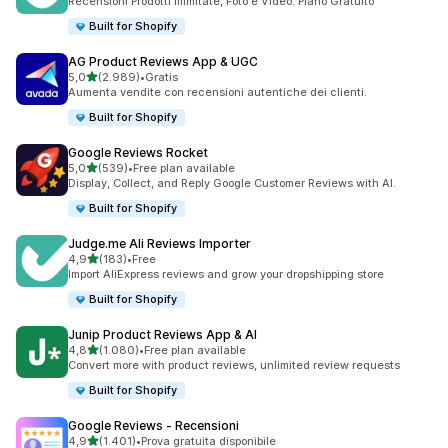
Recensioni Prodotti Illimitate, Foto e Video. Piano Gratuito
Built for Shopify
AG Product Reviews App & UGC
stelle su 5
5,0
(2.989)
•
Gratis
2989 recensioni totali
Aumenta vendite con recensioni autentiche dei clienti.
Built for Shopify
Google Reviews Rocket
stelle su 5
5,0
(539)
•
Free plan available
539 recensioni totali
Display, Collect, and Reply Google Customer Reviews with AI.
Built for Shopify
Judge.me Ali Reviews Importer
stelle su 5
4,9
(183)
•
Free
183 recensioni totali
Import AliExpress reviews and grow your dropshipping store
Built for Shopify
Junip Product Reviews App & AI
stelle su 5
4,8
(1.080)
•
Free plan available
1080 recensioni totali
Convert more with product reviews, unlimited review requests
Built for Shopify
Google Reviews ‑ Recensioni
stelle su 5
4,9
(1.401)
•
Prova gratuita disponibile
1401 recensioni totali