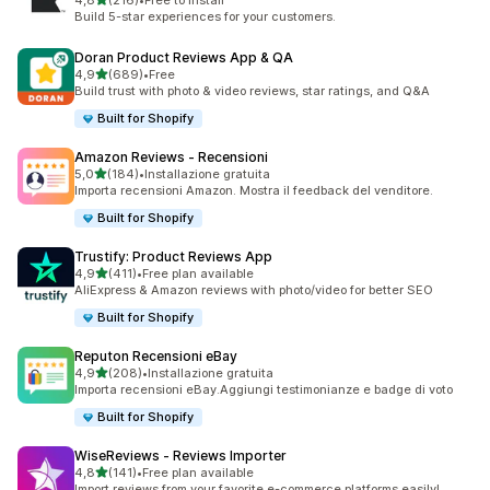
4,8
(216)
•
Free to install
216 recensioni totali
Build 5-star experiences for your customers.
Doran Product Reviews App & QA
stelle su 5
4,9
(689)
•
Free
689 recensioni totali
Build trust with photo & video reviews, star ratings, and Q&A
Built for Shopify
Amazon Reviews ‑ Recensioni
stelle su 5
5,0
(184)
•
Installazione gratuita
184 recensioni totali
Importa recensioni Amazon. Mostra il feedback del venditore.
Built for Shopify
Trustify: Product Reviews App
stelle su 5
4,9
(411)
•
Free plan available
411 recensioni totali
AliExpress & Amazon reviews with photo/video for better SEO
Built for Shopify
Reputon Recensioni eBay
stelle su 5
4,9
(208)
•
Installazione gratuita
208 recensioni totali
Importa recensioni eBay.Aggiungi testimonianze e badge di voto
Built for Shopify
WiseReviews ‑ Reviews Importer
stelle su 5
4,8
(141)
•
Free plan available
141 recensioni totali
Import reviews from your favorite e-commerce platforms easily!