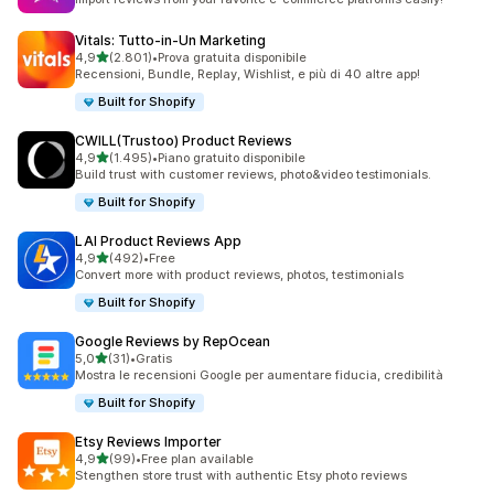
Vitals: Tutto‑in‑Un Marketing
stelle su 5
4,9
(2.801)
•
Prova gratuita disponibile
2801 recensioni totali
Recensioni, Bundle, Replay, Wishlist, e più di 40 altre app!
Built for Shopify
CWILL(Trustoo) Product Reviews
stelle su 5
4,9
(1.495)
•
Piano gratuito disponibile
1495 recensioni totali
Build trust with customer reviews, photo&video testimonials.
Built for Shopify
LAI Product Reviews App
stelle su 5
4,9
(492)
•
Free
492 recensioni totali
Convert more with product reviews, photos, testimonials
Built for Shopify
Google Reviews by RepOcean
stelle su 5
5,0
(31)
•
Gratis
31 recensioni totali
Mostra le recensioni Google per aumentare fiducia, credibilità
Built for Shopify
Etsy Reviews Importer
stelle su 5
4,9
(99)
•
Free plan available
99 recensioni totali
Stengthen store trust with authentic Etsy photo reviews