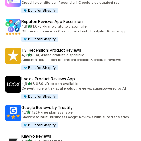
Cresci le vendite con Recensioni Google e valutazioni reali
Built for Shopify
Reputon Reviews App Recensioni
stelle su 5
4,9
(1.075)
•
Piano gratuito disponibile
1075 recensioni totali
Ottieni recensioni su Google, Facebook, Trustpilot. Review app
Built for Shopify
TS: Recensioni Product Reviews
stelle su 5
4,9
(334)
•
Piano gratuito disponibile
334 recensioni totali
Aumenta fiducia con recensioni prodotti & product reviews
Built for Shopify
Loox ‑ Product Reviews App
stelle su 5
4,9
(8.880)
•
Free plan available
8880 recensioni totali
Convert more with visual product reviews, superpowered by AI
Built for Shopify
Google Reviews by Trustify
stelle su 5
4,7
(122)
•
Free plan available
122 recensioni totali
Showcase multi-business Google Reviews with auto translation
Built for Shopify
Klaviyo Reviews
stelle su 5