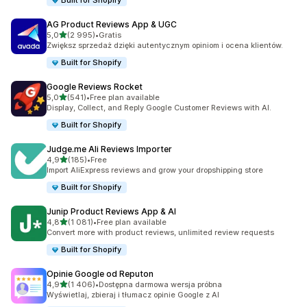
Built for Shopify
AG Product Reviews App & UGC
na 5 gwiazdek
5,0
(2 995)
•
Gratis
Łączna liczba recenzji: 2995
Zwiększ sprzedaż dzięki autentycznym opiniom i ocena klientów.
Built for Shopify
Google Reviews Rocket
na 5 gwiazdek
5,0
(541)
•
Free plan available
Łączna liczba recenzji: 541
Display, Collect, and Reply Google Customer Reviews with AI.
Built for Shopify
Judge.me Ali Reviews Importer
na 5 gwiazdek
4,9
(185)
•
Free
Łączna liczba recenzji: 185
Import AliExpress reviews and grow your dropshipping store
Built for Shopify
Junip Product Reviews App & AI
na 5 gwiazdek
4,8
(1 081)
•
Free plan available
Łączna liczba recenzji: 1081
Convert more with product reviews, unlimited review requests
Built for Shopify
Opinie Google od Reputon
na 5 gwiazdek
4,9
(1 406)
•
Dostępna darmowa wersja próbna
Łączna liczba recenzji: 1406
Wyświetlaj, zbieraj i tłumacz opinie Google z AI