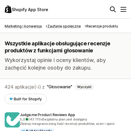
Shopify App Store
Marketing i konwersja
Zaufanie społeczne
Recenzje produktu
Wszystkie aplikacje obsługujące recenzje
produktów z funkcjami głosowanie
Wykorzystaj opinie i oceny klientów, aby
zachęcić kolejne osoby do zakupu.
424 aplikacje(-i) z
Głosowanie
Wyczyść
Built for Shopify
Judge.me Product Reviews App
na 5 gwiazdek
5,0
(43 111)
•
Bezpłatny plan jest dostępny
Łączna liczba recenzji: 43111
Zbieraj nieograniczoną ilość recenzji produktów, ocen i opinii