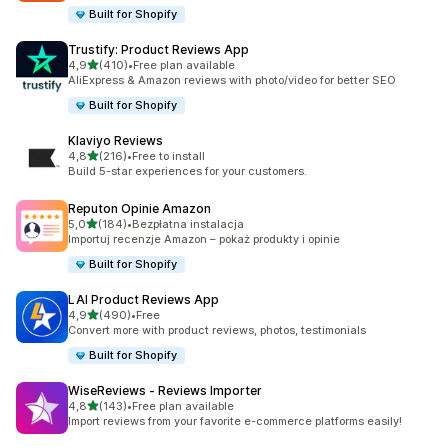
Built for Shopify
Trustify: Product Reviews App
na 5 gwiazdek
4,9
(410)
•
Free plan available
Łączna liczba recenzji: 410
AliExpress & Amazon reviews with photo/video for better SEO
Built for Shopify
Klaviyo Reviews
na 5 gwiazdek
4,8
(216)
•
Free to install
Łączna liczba recenzji: 216
Build 5-star experiences for your customers.
Reputon Opinie Amazon
na 5 gwiazdek
5,0
(184)
•
Bezpłatna instalacja
Łączna liczba recenzji: 184
Importuj recenzje Amazon – pokaż produkty i opinie
Built for Shopify
LAI Product Reviews App
na 5 gwiazdek
4,9
(490)
•
Free
Łączna liczba recenzji: 490
Convert more with product reviews, photos, testimonials
Built for Shopify
WiseReviews ‑ Reviews Importer
na 5 gwiazdek
4,8
(143)
•
Free plan available
Łączna liczba recenzji: 143
Import reviews from your favorite e-commerce platforms easily!