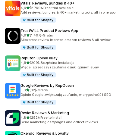
Vitals: Reviews, Bundles & 40+
na 5 gwiazdek
4,9
(2 799)
•
Free trial available
Łączna liczba recenzji: 2799
Add reviews, bundles & 40+ marketing tools, all in one app
Built for Shopify
TrustWILL Product Reviews App
na 5 gwiazdek
4,9
(1 497)
•
Gratis
Łączna liczba recenzji: 1497
Aliexpress review importer, amazon reviews & ali review
Built for Shopify
Reputon Opinie eBay
na 5 gwiazdek
4,9
(209)
•
Bezpłatna instalacja
Łączna liczba recenzji: 209
Więcej sprzedaży i zaufania dzięki opiniom eBay
Built for Shopify
Google Reviews by RepOcean
na 5 gwiazdek
5,0
(32)
•
Gratis
Łączna liczba recenzji: 32
Opinie Google zwiększają zaufanie, wiarygodność i SEO
Built for Shopify
Revie: Reviews & Marketing
na 5 gwiazdek
4,8
(292)
•
Free to install
Łączna liczba recenzji: 292
Send marketing campaigns and collect reviews
Okendo: Reviews & Loyalty