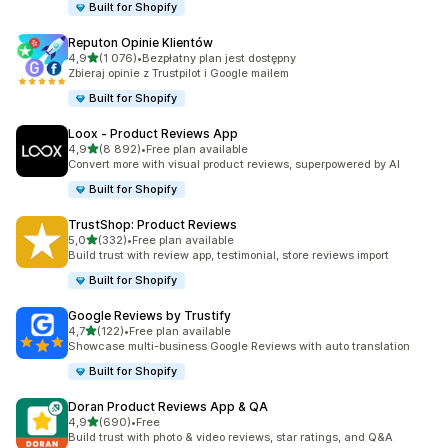
Built for Shopify
Reputon Opinie Klientów
na 5 gwiazdek
4,9
(1 076)
•
Bezpłatny plan jest dostępny
Łączna liczba recenzji: 1076
Zbieraj opinie z Trustpilot i Google mailem
Built for Shopify
Loox ‑ Product Reviews App
na 5 gwiazdek
4,9
(8 892)
•
Free plan available
Łączna liczba recenzji: 8892
Convert more with visual product reviews, superpowered by AI
Built for Shopify
TrustShop: Product Reviews
na 5 gwiazdek
5,0
(332)
•
Free plan available
Łączna liczba recenzji: 332
Build trust with review app, testimonial, store reviews import
Built for Shopify
Google Reviews by Trustify
na 5 gwiazdek
4,7
(122)
•
Free plan available
Łączna liczba recenzji: 122
Showcase multi-business Google Reviews with auto translation
Built for Shopify
Doran Product Reviews App & QA
na 5 gwiazdek
4,9
(690)
•
Free
Łączna liczba recenzji: 690
Build trust with photo & video reviews, star ratings, and Q&A