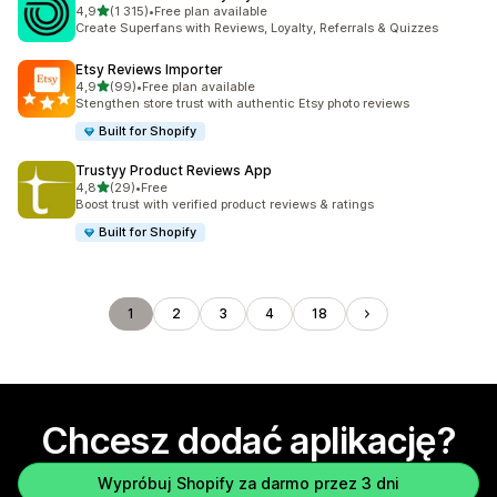
na 5 gwiazdek
4,9
(1 315)
•
Free plan available
Łączna liczba recenzji: 1315
Create Superfans with Reviews, Loyalty, Referrals & Quizzes
Etsy Reviews Importer
na 5 gwiazdek
4,9
(99)
•
Free plan available
Łączna liczba recenzji: 99
Stengthen store trust with authentic Etsy photo reviews
Built for Shopify
Trustyy Product Reviews App
na 5 gwiazdek
4,8
(29)
•
Free
Łączna liczba recenzji: 29
Boost trust with verified product reviews & ratings
Built for Shopify
1
2
3
4
18
Chcesz dodać aplikację?
Wypróbuj Shopify za darmo przez 3 dni