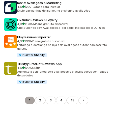
Revie: Avaliações & Marketing
de 5 estrelas
4,8
(292)
•
Grátis para instalar
292 avaliações ao todo
Envie campanhas de marketing e obtenha avaliações
Okendo: Reviews & Loyalty
de 5 estrelas
4,9
(1.315)
•
Plano gratuito disponível
1315 avaliações ao todo
Crie Superfãs com Avaliações, Fidelidade, Indicações e Quizzes
Etsy Reviews Importer
de 5 estrelas
4,9
(99)
•
Plano gratuito disponível
99 avaliações ao todo
Fortaleça a confiança na loja com avaliações autênticas com foto
da Etsy
Built for Shopify
Trustyy Product Reviews App
de 5 estrelas
4,8
(29)
•
Grátis
29 avaliações ao todo
Aumente a confiança com avaliações e classificações verificadas
de produtos
Built for Shopify
1
2
3
4
18