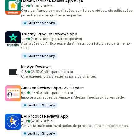
Doran Product Reviews App & QA
de 5 estrelas
4,9
(690)
•
Grátis
690 avaliações ao todo
Gere confiança com avaliações com fotos e vídeos, classificações
por estrelas e perguntas e respostas
Built for Shopify
Trustify: Product Reviews App
de 5 estrelas
4,9
(410)
•
Plano gratuito disponível
410 avaliações ao todo
Avaliações do AliExpress e da Amazon com foto/vídeo para melhor
SEO
Built for Shopify
Klaviyo Reviews
de 5 estrelas
4,8
(216)
•
Grátis para instalar
216 avaliações ao todo
Crie experiências 5 estrelas para os clientes.
Amazon Reviews App‑ Avaliações
de 5 estrelas
5,0
(184)
•
Grátis para instalar
184 avaliações ao todo
Importe avaliações da Amazon. Mostrar feedback do vendedor.
Built for Shopify
LAI Product Reviews App
de 5 estrelas
4,9
(490)
•
Grátis
490 avaliações ao todo
Converta mais com avaliações de produtos, fotos e depoimentos
Built for Shopify