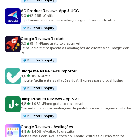
Built for Shopify
AG Product Reviews App & UGC
de 5 estrelas
5,0
(2.995)
•
Grátis
2995 avaliações ao todo
Impulsionar vendas com avaliações genuínas de clientes.
Built for Shopify
Google Reviews Rocket
de 5 estrelas
5,0
(541)
•
Plano gratuito disponível
541 avaliações ao todo
Exiba, colete e responda às avaliações de clientes do Google com
IA.
Built for Shopify
Judge.me Ali Reviews Importer
de 5 estrelas
4,9
(185)
•
Grátis
185 avaliações ao todo
Importe facilmente avaliações do AliExpress para dropshipping
Built for Shopify
Junip Product Reviews App & AI
de 5 estrelas
4,8
(1.081)
•
Plano gratuito disponível
1081 avaliações ao todo
Converta mais com avaliações de produtos e solicitações ilimitadas
Built for Shopify
Google Reviews ‑ Avaliações
de 5 estrelas
4,9
(1.406)
•
Avaliação gratuita
1406 avaliações ao todo
Venda mais com Avaliações do Google, estrelas e Depoimentos