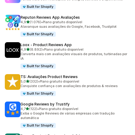
Built for Shopify
Reputon Reviews App Avaliações
de 5 estrelas
4,9
(1.076)
•
Plano gratuito disponível
1076 avaliações ao todo
Alavanque suas avaliações do Google, Facebook, Trustpilot
Built for Shopify
Loox ‑ Product Reviews App
de 5 estrelas
4,9
(8.892)
•
Plano gratuito disponível
8892 avaliações ao todo
Converta mais com avaliações visuais de produtos, turbinadas por
IA
Built for Shopify
TS: Avaliações Product Reviews
de 5 estrelas
5,0
(332)
•
Plano gratuito disponível
332 avaliações ao todo
Conquiste confiança com avaliações de produtos & reviews
Built for Shopify
Google Reviews by Trustify
de 5 estrelas
4,7
(122)
•
Plano gratuito disponível
122 avaliações ao todo
Exiba o Google Reviews de várias empresas com tradução
automática
Built for Shopify