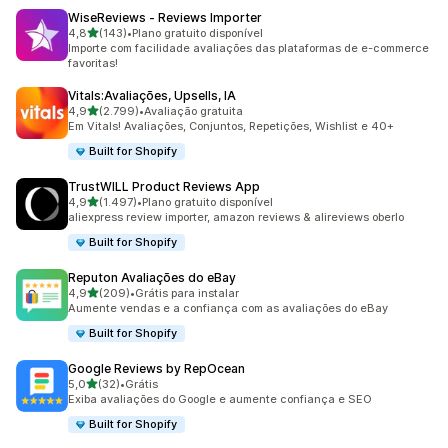
WiseReviews ‑ Reviews Importer
de 5 estrelas
4,8
(143)
•
Plano gratuito disponível
143 avaliações ao todo
Importe com facilidade avaliações das plataformas de e-commerce
favoritas!
Vitals:Avaliações, Upsells, IA
de 5 estrelas
4,9
(2.799)
•
Avaliação gratuita
2799 avaliações ao todo
Em Vitals! Avaliações, Conjuntos, Repetições, Wishlist e 40+
Built for Shopify
TrustWILL Product Reviews App
de 5 estrelas
4,9
(1.497)
•
Plano gratuito disponível
1497 avaliações ao todo
aliexpress review importer, amazon reviews & alireviews oberlo
Built for Shopify
Reputon Avaliações do eBay
de 5 estrelas
4,9
(209)
•
Grátis para instalar
209 avaliações ao todo
Aumente vendas e a confiança com as avaliações do eBay
Built for Shopify
Google Reviews by RepOcean
de 5 estrelas
5,0
(32)
•
Grátis
32 avaliações ao todo
Exiba avaliações do Google e aumente confiança e SEO
Built for Shopify