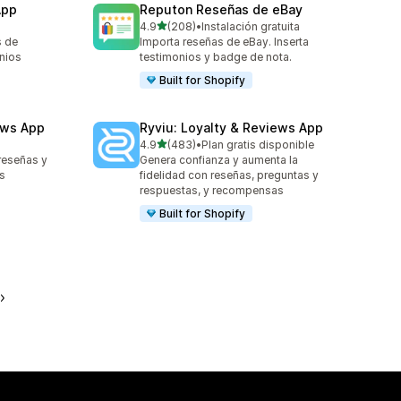
App
Reputon Reseñas de eBay
de 5 estrellas
4.9
(208)
•
Instalación gratuita
208 reseñas en total
s de
Importa reseñas de eBay. Inserta
nios
testimonios y badge de nota.
Built for Shopify
ews App
Ryviu: Loyalty & Reviews App
de 5 estrellas
4.9
(483)
•
Plan gratis disponible
483 reseñas en total
reseñas y
Genera confianza y aumenta la
s
fidelidad con reseñas, preguntas y
respuestas, y recompensas
Built for Shopify