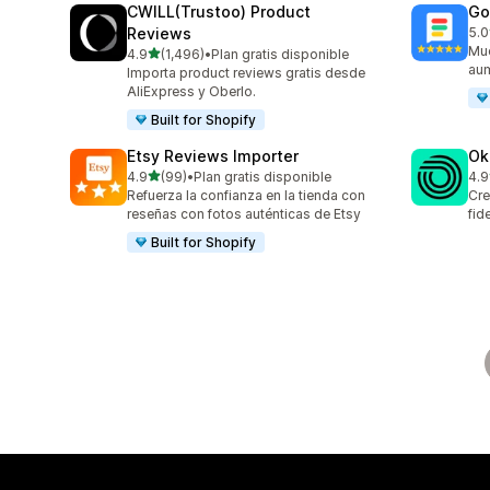
CWILL(Trustoo) Product
Go
Reviews
5.0
31 
Mue
de 5 estrellas
4.9
(1,496)
•
Plan gratis disponible
1496 reseñas en total
aum
Importa product reviews gratis desde
AliExpress y Oberlo.
Built for Shopify
Etsy Reviews Importer
Ok
de 5 estrellas
4.9
(99)
•
Plan gratis disponible
4.9
99 reseñas en total
131
Refuerza la confianza en la tienda con
Cre
reseñas con fotos auténticas de Etsy
fid
Built for Shopify