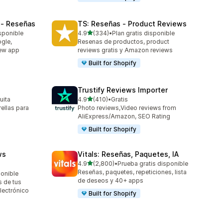
 ‑ Reseñas
TS: Reseñas ‑ Product Reviews
de 5 estrellas
isponible
4.9
(334)
•
Plan gratis disponible
334 reseñas en total
gle,
Resenas de productos, product
iew app
reviews gratis y Amazon reviews
Built for Shopify
Trustify Reviews Importer
de 5 estrellas
uita
4.9
(410)
•
Gratis
410 reseñas en total
rellas para
Photo reviews,Video reviews from
AliExpress/Amazon, SEO Rating
Built for Shopify
ws
Vitals: Reseñas, Paquetes, IA
de 5 estrellas
4.9
(2,800)
•
Prueba gratis disponible
2800 reseñas en total
Reseñas, paquetes, repeticiones, lista
ponible
de deseos y 40+ apps
s de tus
lectrónico
Built for Shopify