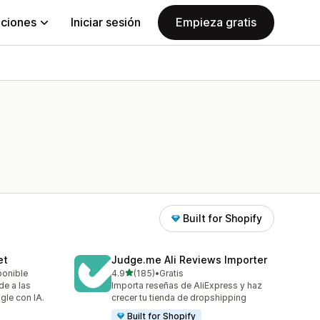
aciones
Iniciar sesión
Empieza gratis
Built for Shopify
et
Judge.me Ali Reviews Importer
de 5 estrellas
ponible
4.9
(185)
•
Gratis
185 reseñas en total
de a las
Importa reseñas de AliExpress y haz
gle con IA.
crecer tu tienda de dropshipping
Built for Shopify