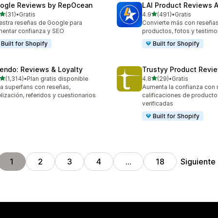
ogle Reviews by RepOcean
LAI Product Reviews 
de 5 estrellas
de 5 estrellas
(31)
•
Gratis
4.9
(491)
•
Gratis
reseñas en total
491 reseñas en total
stra reseñas de Google para
Convierte más con reseña
entar confianza y SEO
productos, fotos y testimo
Built for Shopify
Built for Shopify
endo: Reviews & Loyalty
Trustyy Product Revi
de 5 estrellas
de 5 estrellas
(1,314)
•
Plan gratis disponible
4.8
(29)
•
Gratis
4 reseñas en total
29 reseñas en total
a superfans con reseñas,
Aumenta la confianza con 
elización, referidos y cuestionarios
calificaciones de producto
verificadas
Built for Shopify
Siguiente
1
2
3
4
…
18