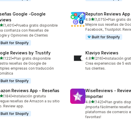
señas Google ‑Google
Reputon Reviews App
de 5 estrellas
views
4.9
(1,075)
•
Plan gratis d
1075 reseñas en total
Mejore sus reseñas de Goo
de 5 estrellas
(1,401)
•
Prueba gratis disponible
1 reseñas en total
Facebook, Trustpilot. Rev
a confianza con Reseñas de
gle y Opiniones de Clientes
Built for Shopify
Built for Shopify
ogle Reviews by Trustify
Klaviyo Reviews
de 5 estrellas
de 5 estrellas
(122)
•
Plan gratis disponible
4.8
(216)
•
Instalación grat
 reseñas en total
216 reseñas en total
stra reseñas de Google de
Crea experiencias de 5 est
tiples empresas con traducción
tus clientes.
omática
Built for Shopify
azon Reviews App ‑ Reseñas
WiseReviews ‑ Revie
de 5 estrellas
(184)
•
Instalación gratuita
Importer
 reseñas en total
egue reseñas de Amazon a su sitio
de 5 estrellas
4.8
(142)
•
Plan gratis dis
142 reseñas en total
. Review app.
¡Importa fácilmente reseña
plataformas de comercio e
Built for Shopify
favoritas!