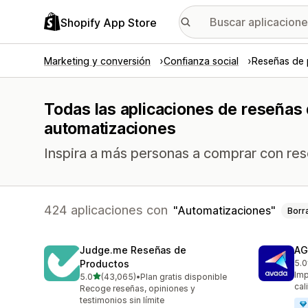
Shopify App Store
Marketing y conversión
Confianza social
Reseñas de
Todas las aplicaciones de reseñas 
automatizaciones
Inspira a más personas a comprar con rese
424 aplicaciones con
Automatizaciones
Borr
Judge.me Reseñas de
AG
Productos
5.0
298
Imp
de 5 estrellas
5.0
(43,065)
•
Plan gratis disponible
43065 reseñas en total
cal
Recoge reseñas, opiniones y
testimonios sin límite