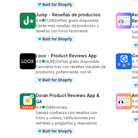
Built for Shopify
Junip ‑ Reseñas de productos
Re
de 5 estrellas
4.8
(1,080)
•
Plan gratis disponible
Re
1080 reseñas en total
Obtén más reseñas de productos y
4.9
140
reseñas con fotos fácilmente
Gan
Goo
Built for Shopify
Loox ‑ Product Reviews App
Go
de 5 estrellas
4.9
(8,882)
•
Plan gratis disponible
4.7
8882 reseñas en total
122
Convierte más con reseñas visuales de
Mue
productos, potenciadas con IA
múl
aut
Built for Shopify
Doran Product Reviews App &
Am
QA
5.0
184
Agr
de 5 estrellas
4.9
(689)
•
Gratis
689 reseñas en total
web
Genera confianza con reseñas con
fotos y videos, calificaciones por
estrellas y preguntas y respuestas
Built for Shopify