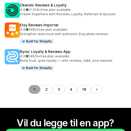
Okendo: Reviews & Loyalty
av 5 stjerner
4,9
(1 314)
•
Free plan available
Totalt 1314 omtaler
Create Superfans with Reviews, Loyalty, Referrals & Quizzes
Etsy Reviews Importer
av 5 stjerner
4,9
(98)
•
Free plan available
Totalt 98 omtaler
Stengthen store trust with authentic Etsy photo reviews
Built for Shopify
Ryviu: Loyalty & Reviews App
av 5 stjerner
4,9
(483)
•
Free plan available
Totalt 483 omtaler
Build trust, grow loyalty — with reviews, Q&A, and rewards
Built for Shopify
1
2
3
4
18
Vil du legge til en app?