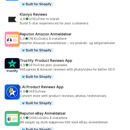
Built for Shopify
Klaviyo Reviews
av 5 stjerner
4,8
(215)
•
Free to install
Totalt 215 omtaler
Build 5-star experiences for your customers.
Reputon Amazon Anmeldelser
av 5 stjerner
5,0
(184)
•
Gratis å installere
Totalt 184 omtaler
Importer Amazon-anmeldelser – vis produkt- og selgeromtaler
Built for Shopify
Trustify: Product Reviews App
av 5 stjerner
4,9
(411)
•
Free plan available
Totalt 411 omtaler
AliExpress & Amazon reviews with photo/video for better SEO
Built for Shopify
LAI Product Reviews App
av 5 stjerner
4,9
(491)
•
Free
Totalt 491 omtaler
Convert more with product reviews, photos, testimonials
Built for Shopify
Reputon eBay Anmeldelser
av 5 stjerner
4,9
(208)
•
Gratis å installere
Totalt 208 omtaler
Øk salget og styrk kjøpernes tillit med eBay-anmeldelser
Built for Shopify