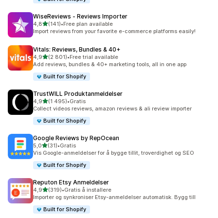
WiseReviews ‑ Reviews Importer
av 5 stjerner
4,8
(141)
•
Free plan available
Totalt 141 omtaler
Import reviews from your favorite e-commerce platforms easily!
Vitals: Reviews, Bundles & 40+
av 5 stjerner
4,9
(2 801)
•
Free trial available
Totalt 2801 omtaler
Add reviews, bundles & 40+ marketing tools, all in one app
Built for Shopify
TrustWILL Produktanmeldelser
av 5 stjerner
4,9
(1 495)
•
Gratis
Totalt 1495 omtaler
Collect videos reviews, amazon reviews & ali review importer
Built for Shopify
Google Reviews by RepOcean
av 5 stjerner
5,0
(31)
•
Gratis
Totalt 31 omtaler
Vis Google-anmeldelser for å bygge tillit, troverdighet og SEO
Built for Shopify
Reputon Etsy Anmeldelser
av 5 stjerner
4,9
(319)
•
Gratis å installere
Totalt 319 omtaler
Importer og synkroniser Etsy-anmeldelser automatisk. Bygg till
Built for Shopify