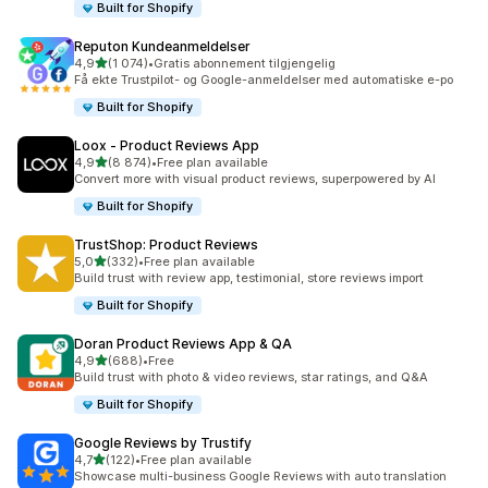
Built for Shopify
Reputon Kundeanmeldelser
av 5 stjerner
4,9
(1 074)
•
Gratis abonnement tilgjengelig
Totalt 1074 omtaler
Få ekte Trustpilot- og Google-anmeldelser med automatiske e-po
Built for Shopify
Loox ‑ Product Reviews App
av 5 stjerner
4,9
(8 874)
•
Free plan available
Totalt 8874 omtaler
Convert more with visual product reviews, superpowered by AI
Built for Shopify
TrustShop: Product Reviews
av 5 stjerner
5,0
(332)
•
Free plan available
Totalt 332 omtaler
Build trust with review app, testimonial, store reviews import
Built for Shopify
Doran Product Reviews App & QA
av 5 stjerner
4,9
(688)
•
Free
Totalt 688 omtaler
Build trust with photo & video reviews, star ratings, and Q&A
Built for Shopify
Google Reviews by Trustify
av 5 stjerner
4,7
(122)
•
Free plan available
Totalt 122 omtaler
Showcase multi-business Google Reviews with auto translation