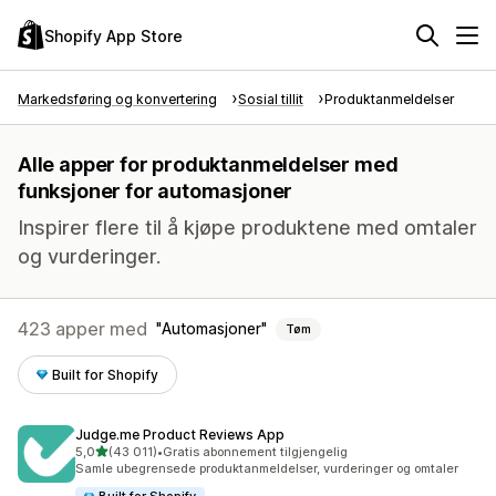
Shopify App Store
Markedsføring og konvertering
Sosial tillit
Produktanmeldelser
Alle apper for produktanmeldelser med
funksjoner for automasjoner
Inspirer flere til å kjøpe produktene med omtaler
og vurderinger.
423 apper med
Automasjoner
Tøm
Built for Shopify
Judge.me Product Reviews App
av 5 stjerner
5,0
(43 011)
•
Gratis abonnement tilgjengelig
Totalt 43011 omtaler
Samle ubegrensede produktanmeldelser, vurderinger og omtaler