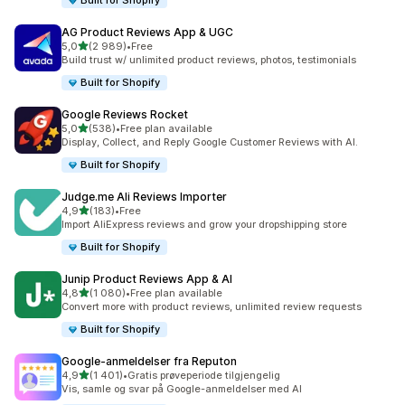
Built for Shopify
AG Product Reviews App & UGC
av 5 stjerner
5,0
(2 989)
•
Free
Totalt 2989 omtaler
Build trust w/ unlimited product reviews, photos, testimonials
Built for Shopify
Google Reviews Rocket
av 5 stjerner
5,0
(538)
•
Free plan available
Totalt 538 omtaler
Display, Collect, and Reply Google Customer Reviews with AI.
Built for Shopify
Judge.me Ali Reviews Importer
av 5 stjerner
4,9
(183)
•
Free
Totalt 183 omtaler
Import AliExpress reviews and grow your dropshipping store
Built for Shopify
Junip Product Reviews App & AI
av 5 stjerner
4,8
(1 080)
•
Free plan available
Totalt 1080 omtaler
Convert more with product reviews, unlimited review requests
Built for Shopify
Google‑anmeldelser fra Reputon
av 5 stjerner
4,9
(1 401)
•
Gratis prøveperiode tilgjengelig
Totalt 1401 omtaler
Vis, samle og svar på Google-anmeldelser med AI