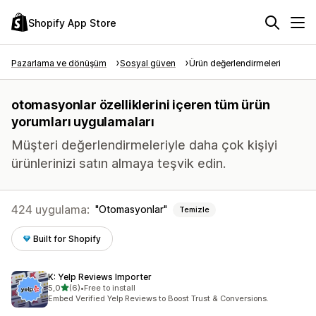
Shopify App Store
Pazarlama ve dönüşüm
Sosyal güven
Ürün değerlendirmeleri
otomasyonlar özelliklerini içeren tüm ürün
yorumları uygulamaları
Müşteri değerlendirmeleriyle daha çok kişiyi
ürünlerinizi satın almaya teşvik edin.
424 uygulama:
Otomasyonlar
Temizle
Built for Shopify
K: Yelp Reviews Importer
5 yıldız üzerinden
5,0
(6)
•
Free to install
toplam 6 değerlendirme
Embed Verified Yelp Reviews to Boost Trust & Conversions.