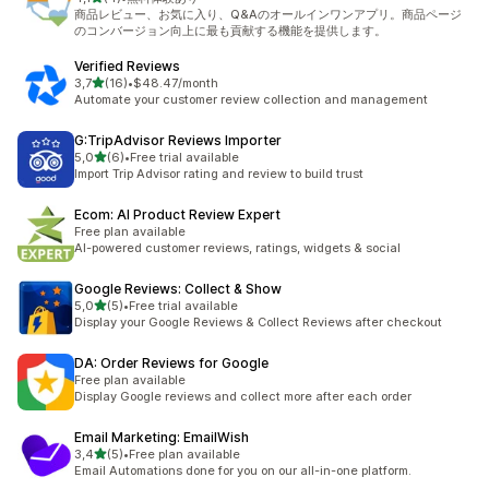
toplam 4 değerlendirme
商品レビュー、お気に入り、Q&Aのオールインワンアプリ。商品ページ
のコンバージョン向上に最も貢献する機能を提供します。
Verified Reviews
5 yıldız üzerinden
3,7
(16)
•
$48.47/month
toplam 16 değerlendirme
Automate your customer review collection and management
G:TripAdvisor Reviews Importer
5 yıldız üzerinden
5,0
(6)
•
Free trial available
toplam 6 değerlendirme
Import Trip Advisor rating and review to build trust
Ecom: AI Product Review Expert
Free plan available
AI-powered customer reviews, ratings, widgets & social
Google Reviews: Collect & Show
5 yıldız üzerinden
5,0
(5)
•
Free trial available
toplam 5 değerlendirme
Display your Google Reviews & Collect Reviews after checkout
DA: Order Reviews for Google
Free plan available
Display Google reviews and collect more after each order
Email Marketing: EmailWish
5 yıldız üzerinden
3,4
(5)
•
Free plan available
toplam 5 değerlendirme
Email Automations done for you on our all-in-one platform.