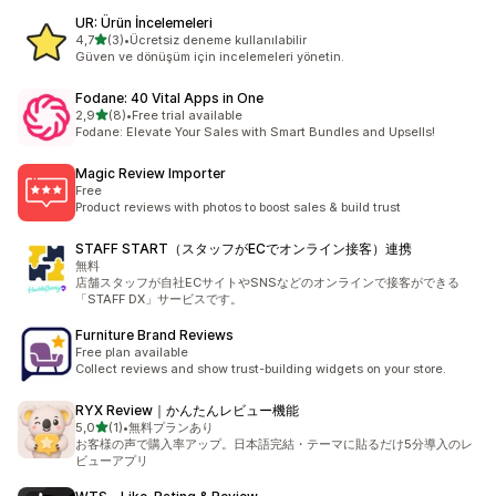
UR: Ürün İncelemeleri
5 yıldız üzerinden
4,7
(3)
•
Ücretsiz deneme kullanılabilir
toplam 3 değerlendirme
Güven ve dönüşüm için incelemeleri yönetin.
Fodane: 40 Vital Apps in One
5 yıldız üzerinden
2,9
(8)
•
Free trial available
toplam 8 değerlendirme
Fodane: Elevate Your Sales with Smart Bundles and Upsells!
Magic Review Importer
Free
Product reviews with photos to boost sales & build trust
STAFF START（スタッフがECでオンライン接客）連携
無料
店舗スタッフが自社ECサイトやSNSなどのオンラインで接客ができる
「STAFF DX」サービスです。
Furniture Brand Reviews
Free plan available
Collect reviews and show trust-building widgets on your store.
RYX Review｜かんたんレビュー機能
5 yıldız üzerinden
5,0
(1)
•
無料プランあり
toplam 1 değerlendirme
お客様の声で購入率アップ。日本語完結・テーマに貼るだけ5分導入のレ
ビューアプリ