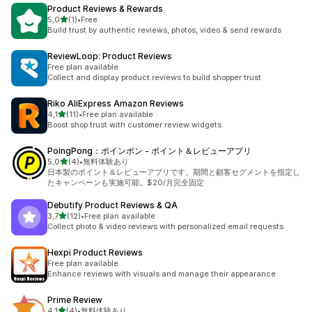
Product Reviews & Rewards
5 yıldız üzerinden
5,0
(1)
•
Free
toplam 1 değerlendirme
Build trust by authentic reviews, photos, video & send rewards
ReviewLoop: Product Reviews
Free plan available
Collect and display product reviews to build shopper trust
Riko AliExpress Amazon Reviews
5 yıldız üzerinden
4,1
(11)
•
Free plan available
toplam 11 değerlendirme
Boost shop trust with customer review widgets.
PoingPong：ポインポン ‑ ポイント＆レビューアプリ
5 yıldız üzerinden
5,0
(4)
•
無料体験あり
toplam 4 değerlendirme
日本製のポイント＆レビューアプリです。期間と顧客セグメントを指定し
たキャンペーンも実施可能。$20/月完全固定
Debutify Product Reviews & QA
5 yıldız üzerinden
3,7
(12)
•
Free plan available
toplam 12 değerlendirme
Collect photo & video reviews with personalized email requests
Hexpi Product Reviews
Free plan available
Enhance reviews with visuals and manage their appearance
Prime Review
5 yıldız üzerinden
4,1
(4)
•
無料体験あり