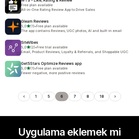
WTS ‑ Like, Rating & Review
Free plan available
All-in-One Rating Review App to Drive Sales
Gleam Reviews
5 yıldız üzerinden
5,0
(1)
•
Free plan available
toplam 1 değerlendirme
The app contains Reviews, UGC photos, AI and built-in email
SiteVibes
5 yıldız üzerinden
5,0
(2)
•
Free trial available
toplam 2 değerlendirme
Email, Product Reviews, Loyalty & Referrals, and Shoppable UGC
Get5Stars Optimize Reviews app
5 yıldız üzerinden
5,0
(1)
•
Free plan available
toplam 1 değerlendirme
Fewer negative, more positive reviews.
1
5
6
7
8
18
Uygulama eklemek mi