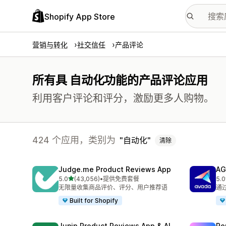
Shopify App Store
营销与转化
社交信任
产品评论
所有具 自动化功能的产品评论应用
利用客户评论和评分，激励更多人购物。
424 个应用，类别为
自动化
清除
Judge.me Product Reviews App
AG
星（满分 5 星）
5.0
(43,056)
•
提供免费套餐
5.0
总共 43056 条评论
总共
无限量收集商品评价、评分、用户推荐语
通
Built for Shopify
Junip Product Reviews App & AI
Re