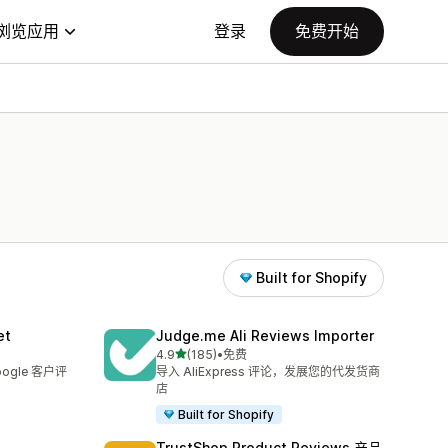
浏览应用
登录
免费开始
Built for Shopify
et
Judge.me Ali Reviews Importer
星（满分 5 星）
4.9
(185)
•
免费
总共 185 条评论
ogle 客户评
导入 AliExpress 评论，发展您的代发货商
店
Built for Shopify
TrustShop Product Reviews 产品