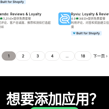
Built for Shopify
endo: Reviews & Loyalty
Ryviu: Loyalty & Revi
星（满分 5 星）
星（满分 5 星）
(1,314)
•
提供免费套餐
4.9
(483)
•
提供免费套餐
 1314 条评论
总共 483 条评论
过评论、客户忠诚度、推荐和测验打造超
利用评论、问答和奖励建立信
粉丝
度
Built for Shopify
下一页
1
2
3
4
…
18
想要添加应用？