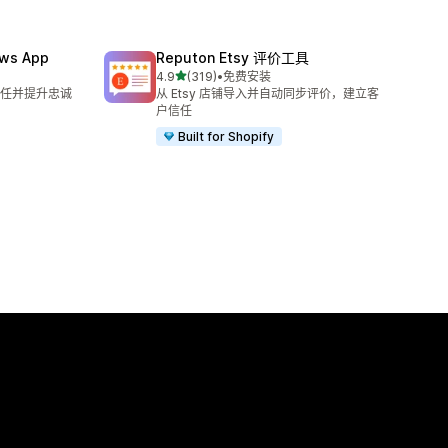
ews App
Reputon Etsy 评价工具
星（满分 5 星）
4.9
(319)
•
免费安装
总共 319 条评论
任并提升忠诚
从 Etsy 店铺导入并自动同步评价，建立客
户信任
Built for Shopify