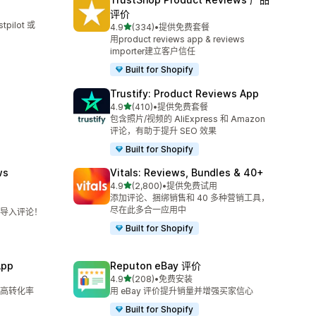
评价
ilot 或
星（满分 5 星）
4.9
(334)
•
提供免费套餐
总共 334 条评论
用product reviews app & reviews
importer建立客户信任
Built for Shopify
Trustify: Product Reviews App
星（满分 5 星）
4.9
(410)
•
提供免费套餐
总共 410 条评论
。
包含照片/视频的 AliExpress 和 Amazon
评论，有助于提升 SEO 效果
Built for Shopify
ws
Vitals: Reviews, Bundles & 40+
星（满分 5 星）
4.9
(2,800)
•
提供免费试用
总共 2800 条评论
添加评论、捆绑销售和 40 多种营销工具，
尽在此多合一应用中
导入评论！
Built for Shopify
App
Reputon eBay 评价
星（满分 5 星）
4.9
(208)
•
免费安装
总共 208 条评论
高转化率
用 eBay 评价提升销量并增强买家信心
Built for Shopify