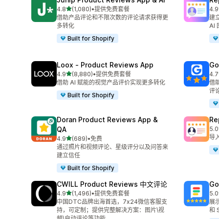
星（满分 5 星）
4.8
(1,080)
•
提供免费套餐
4.9
总共 1080 条评论
总共
借助产品评论和不限次数的评论请求获得更
建立
多转化
AI
Built for Shopify
Loox ‑ Product Reviews App
Go
星（满分 5 星）
4.9
(8,880)
•
提供免费套餐
4.7
总共 8880 条评论
总共
借助 AI 赋能的视觉产品评价实现更多转化
借
评
Built for Shopify
Doran Product Reviews App &
R
QA
5.0
总共
导
星（满分 5 星）
4.9
(689)
•
免费
总共 689 条评论
通过照片和视频评论、星级评分以及问答来
建立信任
Built for Shopify
CWILL Product Reviews 中文评论
Go
星（满分 5 星）
4.9
(1,496)
•
提供免费套餐
5.0
总共 1496 条评论
总共
中国DTC品牌出海首选，7x24微信客服支
展示
持，可定制；提供完整解决方案：图片\视
和 
频\自动评论等功能。