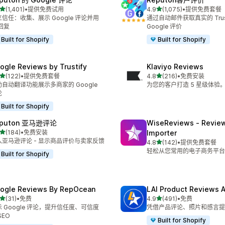
星（满分 5 星）
星（满分 5 星）
(1,401)
•
提供免费试用
4.9
(1,075)
•
提供免费套餐
 1401 条评论
总共 1075 条评论
信任：收集、展示 Google 评论并用
通过自动邮件获取真实的 Trustp
 回复
Google 评价
Built for Shopify
Built for Shopify
ogle Reviews by Trustify
Klaviyo Reviews
星（满分 5 星）
星（满分 5 星）
(122)
•
提供免费套餐
4.8
(216)
•
免费安装
 122 条评论
总共 216 条评论
助自动翻译功能展示多商家的 Google
为您的客户打造 5 星级体验
论
Built for Shopify
eputon 亚马逊评论
WiseReviews ‑ Revie
星（满分 5 星）
(184)
•
免费安装
Importer
 184 条评论
入亚马逊评论 - 显示商品评价与卖家反馈
星（满分 5 星）
4.8
(142)
•
提供免费套餐
总共 142 条评论
轻松从您常用的电子商务平台
Built for Shopify
ogle Reviews By RepOcean
LAI Product Reviews 
星（满分 5 星）
星（满分 5 星）
(31)
•
免费
4.9
(491)
•
免费
 31 条评论
总共 491 条评论
 Google 评论，提升信任度、可信度
凭借产品评论、照片和感言提
SEO
Built for Shopify