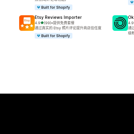
Built for Shopify
Etsy Reviews Importer
Ok
星（满分 5 星）
4.9
(99)
•
提供免费套餐
4.9
总共 99 条评论
总共
通过真实的 Etsy 照片评论提升商店信任度
通
级
Built for Shopify